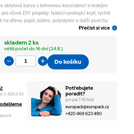
t je akrylová barva s krémovou konzistencí a lesklým
ro různé DIY projekty. Nabízí vynikající krytí, rychlé
í na dřevo, papír, plátno, polystyren a další povrchy.
Přečíst si více
skladem 2 ks
větší počet do 16 dní (24.8.)
Do košíku
Potřebujete
Kč
poradit?
d 2 420,0 Kč
po-pá 7-15 hod
, odešleme
europack@europack.cz
+420 469 623 490
odacích