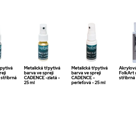
řpytivá
Metalická třpytivá
Metalická třpytivá
Akrylov
eji
barva ve spreji
barva ve spreji
FolkArt 
stříbrná
CADENCE -zlatá -
CADENCE -
stříbrná
25 ml
perleťová - 25 ml