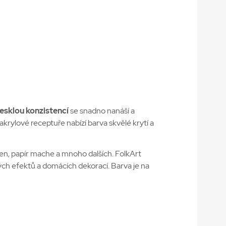
esklou konzistencí
se snadno nanáší a
 akrylové receptuře nabízí barva skvělé krytí a
tyren, papír mache a mnoho dalších. FolkArt
vých efektů a domácích dekorací. Barva je na