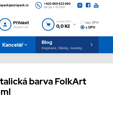
+420 469 623 490
ropack@europack.cz
po-pá 7-15 hod
včetně DPH
Přihlásit
bez DPH
0,0 Kč
Registrovat
s DPH
Blog
Kancelář
Inspirace, články, novinky
alická barva FolkArt
 ml