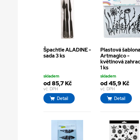
Špachtle ALADINE -
Plastová šablon
sada 3 ks
Artmagico -
květinová zahrad
1 ks
skladem
skladem
od 85,7 Kč
od 45,9 Kč
vč. DPH
vč. DPH
Detail
Detail