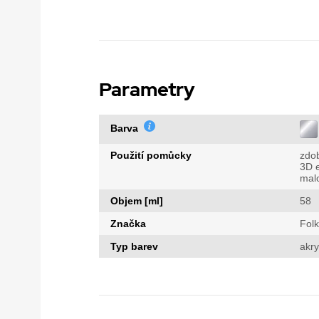
Parametry
Barva
Použití pomůcky
zdo
3D e
mal
Objem [ml]
58
Značka
Folk
Typ barev
akry