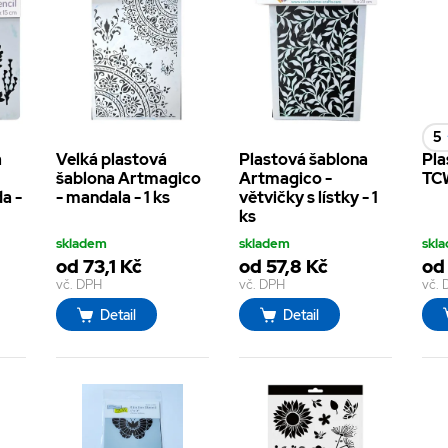
5
a
Velká plastová
Plastová šablona
Pla
šablona Artmagico
Artmagico -
TCW
a -
- mandala - 1 ks
větvičky s lístky - 1
ks
skladem
skladem
skl
od 73,1 Kč
od 57,8 Kč
od
vč. DPH
vč. DPH
vč.
Detail
Detail