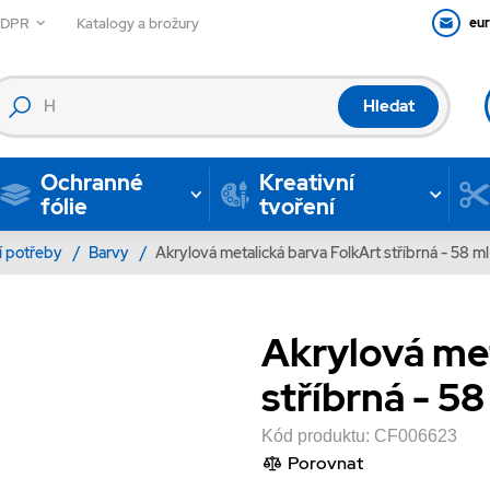
GDPR
Katalogy a brožury
eu
Hledat
Ochranné
Kreativní
fólie
tvoření
í potřeby
/
Barvy
/
Akrylová metalická barva FolkArt stříbrná - 58 ml
Akrylová met
stříbrná - 58
Kód produktu:
CF006623
Porovnat