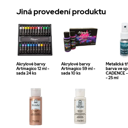
Jiná provedení produktu
Akrylové barvy
Akrylové barvy
Metalická t
Artmagico 12 ml -
Artmagico 59 ml -
barva ve spr
sada 24 ks
sada 10 ks
CADENCE - 
- 25 ml