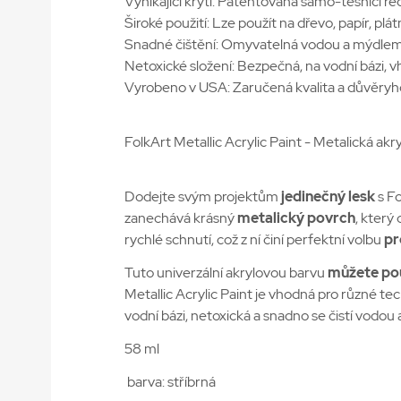
Vynikající krytí: Patentovaná samo-těsnící rec
Široké použití: Lze použít na dřevo, papír, plá
Snadné čištění: Omyvatelná vodou a mýdlem, 
Netoxické složení: Bezpečná, na vodní bázi, v
Vyrobeno v USA: Zaručená kvalita a důvěryh
FolkArt Metallic Acrylic Paint - Metalická akr
Dodejte svým projektům
jedinečný lesk
s Fo
zanechává krásný
metalický povrch
, který
rychlé schnutí, což z ní činí perfektní volbu
pr
Tuto univerzální akrylovou barvu
můžete pou
Metallic Acrylic Paint je vhodná pro různé te
vodní bázi, netoxická a snadno se čistí vodou 
58 ml
barva: stříbrná