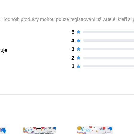
odnotit produkty mohou pouze registrovaní uživatelé, kteří si p
5
4
3
čuje
2
1