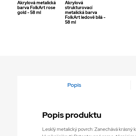
Akrylová metalická
Akrylová
barva FolkArt rose
strukturovací
gold - 58 ml
metalická barva
FolkArt ledově bílá -
58 ml
Popis
Popis produktu
Lesklý metalický povrch: Zanechává krásný k