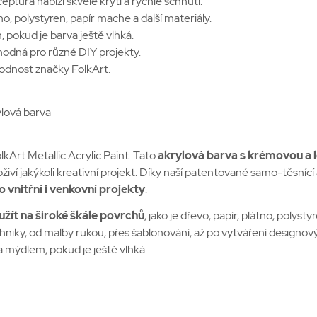
eptura nabízí skvělé krytí a rychlé schnutí.
tno, polystyren, papír mache a další materiály.
pokud je barva ještě vlhká.
hodná pro různé DIY projekty.
odnost značky FolkArt.
ylová barva
lkArt Metallic Acrylic Paint. Tato
akrylová barva s krémovou a l
 oživí jakýkoli kreativní projekt. Díky naší patentované samo-těsnící
o vnitřní i venkovní projekty
.
žít na široké škále povrchů
, jako je dřevo, papír, plátno, polys
chniky, od malby rukou, přes šablonování, až po vytváření designo
a mýdlem, pokud je ještě vlhká.