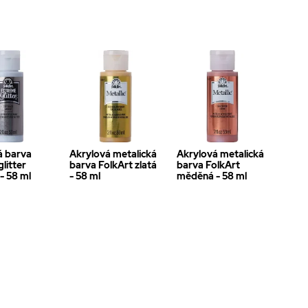
á barva
Akrylová metalická
Akrylová metalická
glitter
barva FolkArt zlatá
barva FolkArt
 - 58 ml
- 58 ml
měděná - 58 ml