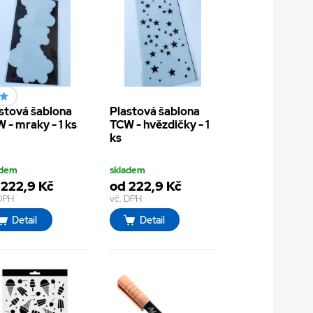
stová šablona
Plastová šablona
 - mraky - 1 ks
TCW - hvězdičky - 1
ks
adem
skladem
 222,9 Kč
od 222,9 Kč
 DPH
vč. DPH
Detail
Detail