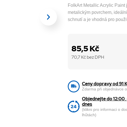
FolkArt Metallic Acrylic Pain
metalickým povrchem, ideální p
schnutí a je vhodná pro použit
85,5 Kč
70,7
Kč bez DPH
Ceny dopravy od 91 
Zdarma při objednávce o
Objednejte do 12:00
dnes
(klikni pro informaci o d
lhůtách)