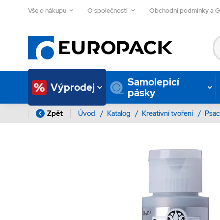
Vše o nákupu
O společnosti
Obchodní podmínky a 
Samolepicí
Výprodej
pásky
Zpět
Úvod
/
Katalog
/
Kreativní tvoření
/
Psac