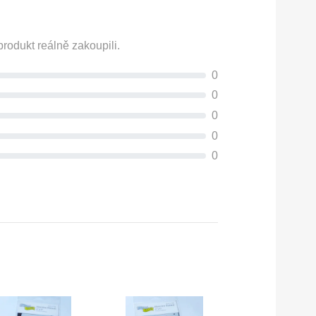
rodukt reálně zakoupili.
0
0
0
0
0