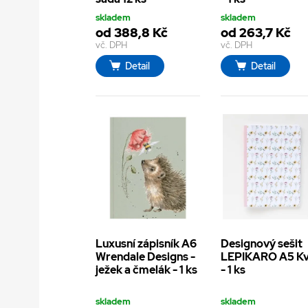
skladem
skladem
od 388,8 Kč
od 263,7 Kč
vč. DPH
vč. DPH
Detail
Detail
Luxusní zápisník A6
Designový sešit
Wrendale Designs -
LEPIKARO A5 Kv
ježek a čmelák - 1 ks
- 1 ks
skladem
skladem