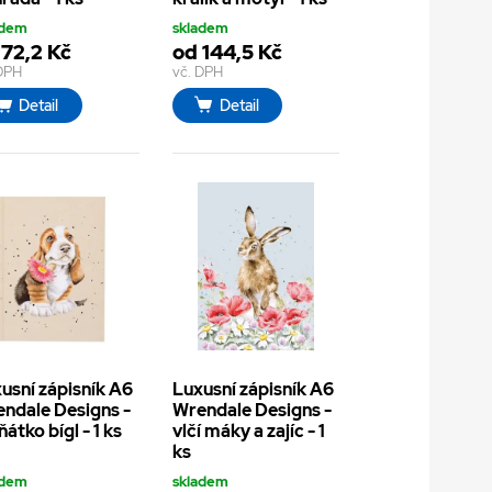
adem
skladem
 72,2 Kč
od 144,5 Kč
 DPH
vč. DPH
Detail
Detail
usní zápisník A6
Luxusní zápisník A6
ndale Designs -
Wrendale Designs -
ňátko bígl - 1 ks
vlčí máky a zajíc - 1
ks
adem
skladem