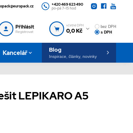
+420 469 623 490
ropack@europack.cz
po-pá 7-15 hod
včetně DPH
Přihlásit
bez DPH
0,0 Kč
Registrovat
s DPH
Blog
Kancelář
Inspirace, články, novinky
ešit LEPIKARO A5