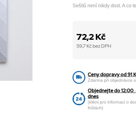
Sešitů není nikdy dost. A co 
72,2 Kč
59,7
Kč bez DPH
Ceny dopravy od 91 
Zdarma při objednávce o
Objednejte do 12:00
dnes
(klikni pro informaci o d
lhůtách)