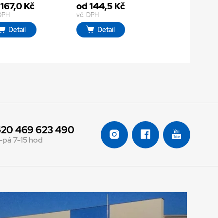
 167,0 Kč
od 144,5 Kč
 DPH
vč. DPH
Detail
Detail
20 469 623 490
-pá 7-15 hod