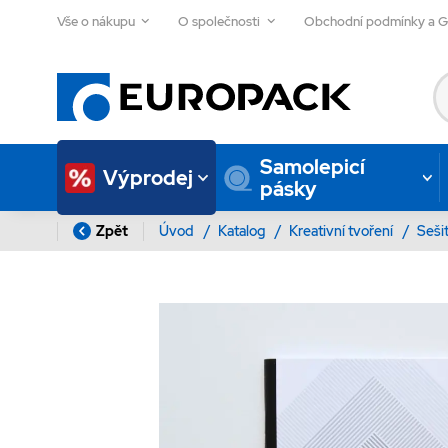
Vše o nákupu
O společnosti
Obchodní podmínky a 
Samolepicí
Výprodej
pásky
Zpět
Úvod
/
Katalog
/
Kreativní tvoření
/
Seši