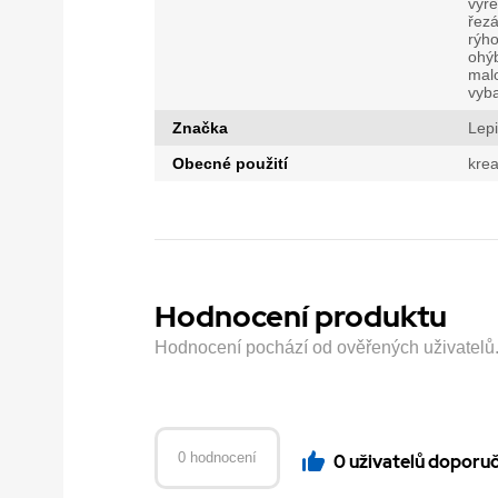
vyř
řezá
rýh
ohý
mal
vyb
Značka
Lep
Obecné použití
krea
Hodnocení produktu
Hodnocení pochází od ověřených uživatelů. H
0 hodnocení
0 uživatelů doporu