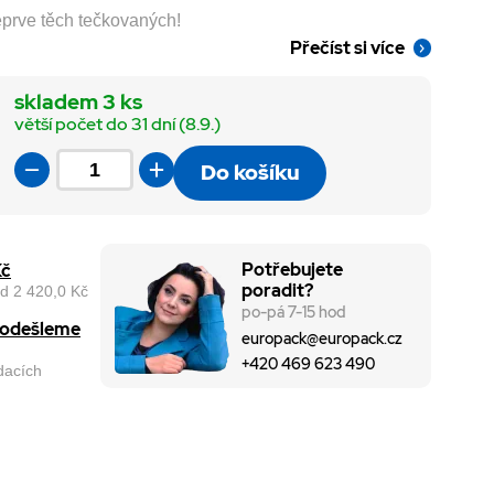
teprve těch tečkovaných!
Přečíst si více
skladem 3 ks
větší počet do 31 dní (8.9.)
Do košíku
Potřebujete
Kč
poradit?
d 2 420,0 Kč
po-pá 7-15 hod
, odešleme
europack@europack.cz
+420 469 623 490
odacích