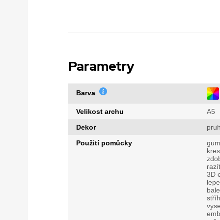
Parametry
Barva
Velikost archu
A5
Dekor
pru
Použití pomůcky
gum
kres
zdo
razí
3D e
lepe
bale
stří
vys
emb