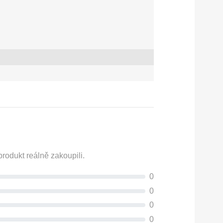
rodukt reálně zakoupili.
0
0
0
0