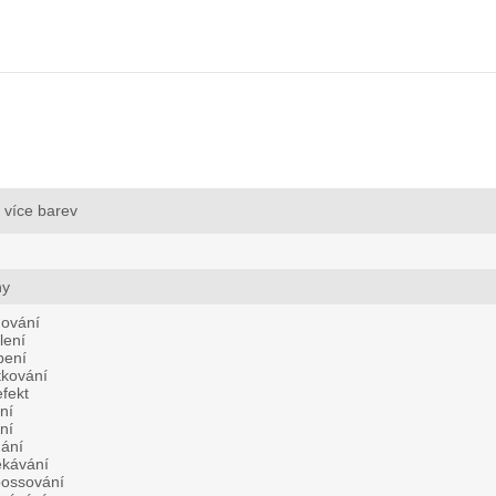
více barev
hy
ování
lení
bení
tkování
fekt
ní
ní
hání
ekávání
ossování