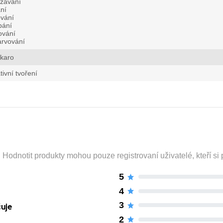
ezávání
ní
ování
bání
ování
arvování
ikaro
tivní tvoření
odnotit produkty mohou pouze registrovaní uživatelé, kteří si p
5
4
3
čuje
2