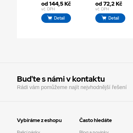
od 144,5 Kč
od 72,2 Kč
vč. DPH
vč. DPH
Detail
Detail
Buďte s námi v kontaktu
Rádi vám pomůžeme najít nejvhodnější řešení
Vybíráme z eshopu
Často hledáte
Balicí pásky
Blog a novinky