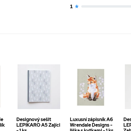
1
le
Designový sešit
Luxusní zápisník A6
Des
lík
LEPIKARO A5 Zajíci
Wrendale Designs -
LE
- 1 ks
liška s kytkami - 1 ks
Zah