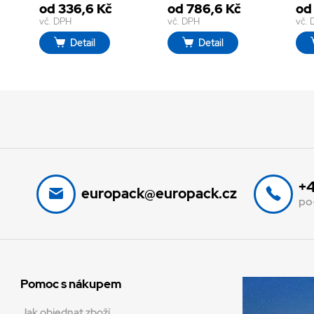
od 336,6 Kč
od 786,6 Kč
od
vč. DPH
vč. DPH
vč.
Detail
Detail
+4
europack@europack.cz
po
Pomoc s nákupem
Jak objednat zboží