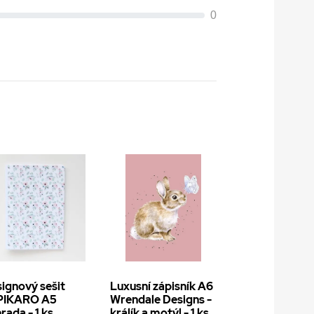
0
ignový sešit
Luxusní zápisník A6
PIKARO A5
Wrendale Designs -
rada - 1 ks
králík a motýl - 1 ks