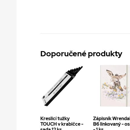
Doporučené produkty
Kreslicí tužky
Zápisník Wrenda
TOUCH v krabičce -
B6 linkovaný - os
sada 12 ks
- 1 ks