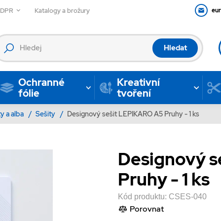
GDPR
Katalogy a brožury
eu
Hledat
Ochranné
Kreativní
fólie
tvoření
ty a alba
/
Sešity
/
Designový sešit LEPIKARO A5 Pruhy - 1 ks
Designový s
Pruhy - 1 ks
Kód produktu:
CSES-040
Porovnat