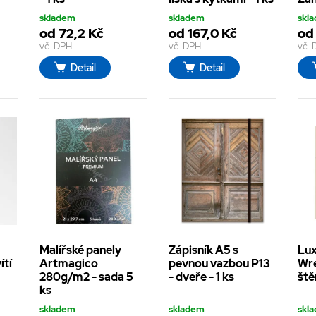
skladem
skladem
skl
od 72,2 Kč
od 167,0 Kč
od
vč. DPH
vč. DPH
vč.
Detail
Detail
Malířské panely
Zápisník A5 s
Lux
ítí
Artmagico
pevnou vazbou P13
Wre
280g/m2 - sada 5
- dveře - 1 ks
ště
ks
skladem
skladem
skl