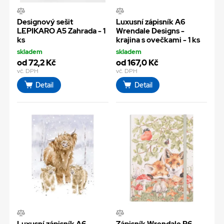
Designový sešit
Luxusní zápisník A6
LEPIKARO A5 Zahrada - 1
Wrendale Designs -
ks
krajina s ovečkami - 1 ks
skladem
skladem
od 72,2 Kč
od 167,0 Kč
vč. DPH
vč. DPH
Detail
Detail