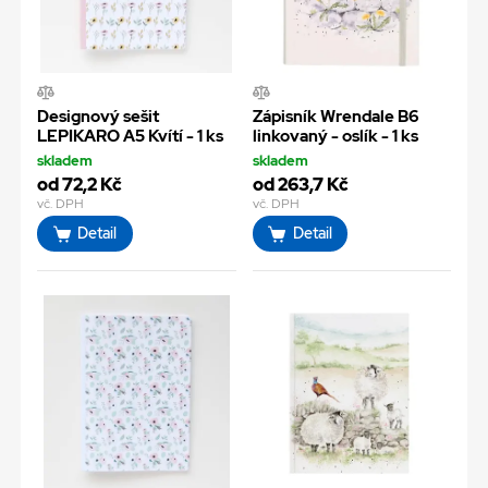
Designový sešit
Zápisník Wrendale B6
LEPIKARO A5 Kvítí - 1 ks
linkovaný - oslík - 1 ks
skladem
skladem
od 72,2 Kč
od 263,7 Kč
vč. DPH
vč. DPH
Detail
Detail