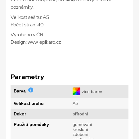
poznámky.
Velikost sešitu: A5
Počet stran: 40
Vyrobeno v ČR.
Design: www.lepikaro.cz
Parametry
Barva
více barev
Velikost archu
A5
Dekor
přírodní
Použití pomůcky
gumování
kreslení
zdobení