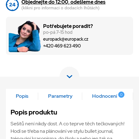
Objednejte do 12:00, odešleme dnes
(klikni pro informaci o dodacích lhůtách)
Potřebujete poradit?
po-pá 7-15 hod
europack@europack.cz
+420 469 623 490
0
Popis
Parametry
Hodnocení
Popis produktu
Sešitů není nikdy dost. A co teprve těch tečkovaných! ⁠
Hodí se třeba na plánování ve stylu bullet journal,
trénování krasopísma, do školy a nebo jen tak na