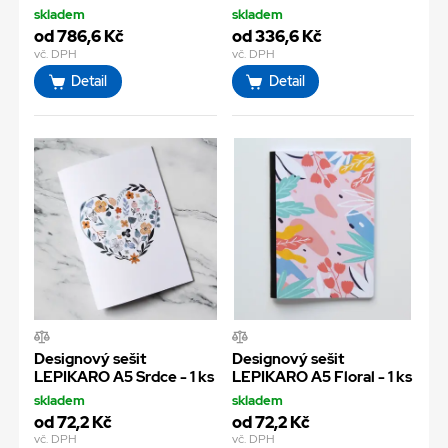
skladem
skladem
od 786,6 Kč
od 336,6 Kč
vč. DPH
vč. DPH
Detail
Detail
Designový sešit
Designový sešit
LEPIKARO A5 Srdce - 1 ks
LEPIKARO A5 Floral - 1 ks
skladem
skladem
od 72,2 Kč
od 72,2 Kč
vč. DPH
vč. DPH