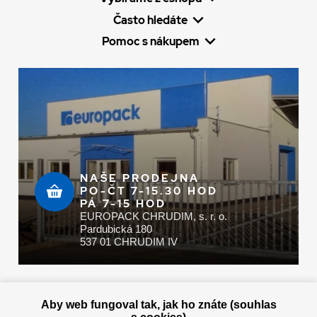
Často hledáte
Pomoc s nákupem
NAŠE PRODEJNA
PO-ČT 7-15.30 HOD
PÁ 7-15 HOD
EUROPACK CHRUDIM, s. r. o.
Pardubická 180
537 01 CHRUDIM IV
Zaplatit u nás můžete hotově i online
Aby web fungoval tak, jak ho znáte (souhlas