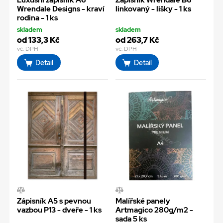
Luxusní zápisník A6
Zápisník Wrendale B6
Wrendale Designs - kraví
linkovaný - lišky - 1 ks
rodina - 1 ks
skladem
skladem
od 133,3 Kč
od 263,7 Kč
vč. DPH
vč. DPH
Detail
Detail
Zápisník A5 s pevnou
Malířské panely
vazbou P13 - dveře - 1 ks
Artmagico 280g/m2 -
sada 5 ks