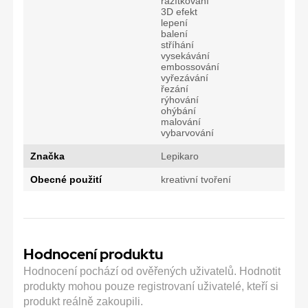
razítkování
3D efekt
lepení
balení
stříhání
vysekávání
embossování
vyřezávání
řezání
rýhování
ohýbání
malování
vybarvování
Značka
Lepikaro
Obecné použití
kreativní tvoření
Hodnocení produktu
Hodnocení pochází od ověřených uživatelů. Hodnotit
produkty mohou pouze registrovaní uživatelé, kteří si
produkt reálně zakoupili.