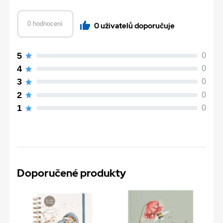
0 hodnocení
0 uživatelů doporučuje
5
0
4
0
3
0
2
0
1
0
Doporučené produkty