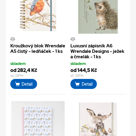
Kroužkový blok Wrendale
Luxusní zápisník A6
A5 čistý - ledňáček - 1 ks
Wrendale Designs - ježek
a čmelák - 1 ks
skladem
skladem
od 282,4 Kč
od 144,5 Kč
vč. DPH
vč. DPH
Detail
Detail