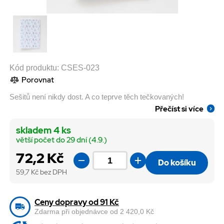
Kód produktu:
CSES-023
Porovnat
Sešitů není nikdy dost. A co teprve těch tečkovaných! ⁠
Přečíst si více
skladem 4 ks
větší počet do 29 dní (4.9.)
72,2 Kč
Do košíku
59,7
Kč bez DPH
Ceny dopravy od 91 Kč
Zdarma při objednávce od 2 420,0 Kč