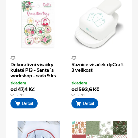
Dekorativní visačky
Raznice visaček dpCraft -
kulaté P13 - Santa´s
3 velikosti
workshop - sada 9 ks
skladem
skladem
od 47,4 Kč
od 593,6 Kč
vč. DPH
vč. DPH
Detail
Detail