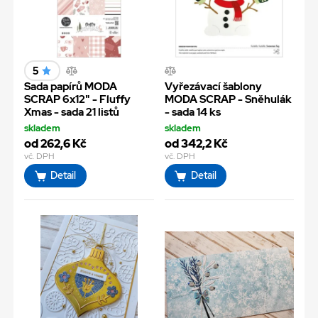
5
Sada papírů MODA
Vyřezávací šablony
SCRAP 6x12" - Fluffy
MODA SCRAP - Sněhulák
Xmas - sada 21 listů
- sada 14 ks
skladem
skladem
od 262,6 Kč
od 342,2 Kč
vč. DPH
vč. DPH
Detail
Detail