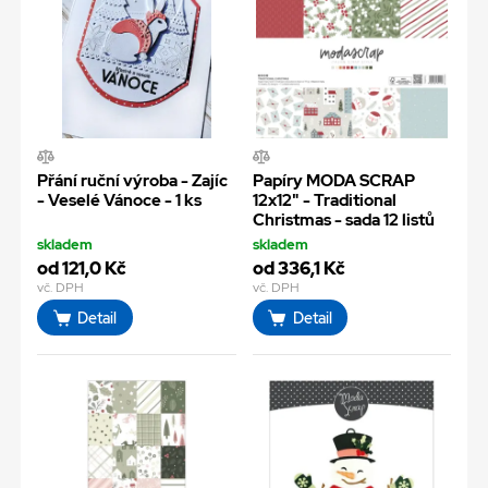
Přání ruční výroba - Zajíc
Papíry MODA SCRAP
- Veselé Vánoce - 1 ks
12x12" - Traditional
Christmas - sada 12 listů
skladem
skladem
od 121,0 Kč
od 336,1 Kč
vč. DPH
vč. DPH
Detail
Detail