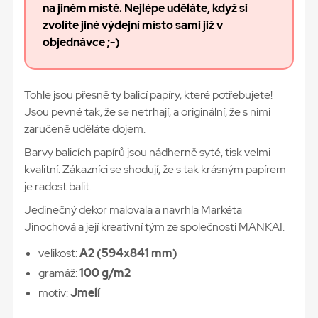
na jiném místě. Nejlépe uděláte, když si
zvolíte jiné výdejní místo sami již v
objednávce ;-)
Tohle jsou přesně ty balicí papíry, které potřebujete!
Jsou pevné tak, že se netrhají, a originální, že s nimi
zaručeně uděláte dojem.
Barvy balicích papírů jsou nádherně syté, tisk velmi
kvalitní. Zákazníci se shodují, že s tak krásným papírem
je radost balit.
Jedinečný dekor malovala a navrhla Markéta
Jinochová a její kreativní tým ze společnosti MANKAI.
velikost:
A2 (594x841 mm)
gramáž:
100 g/m2
motiv:
Jmelí