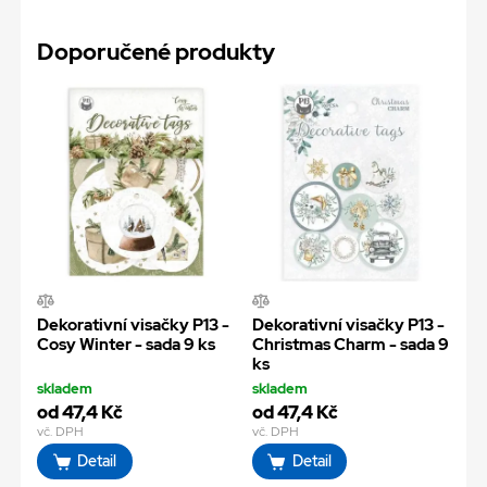
Doporučené produkty
Dekorativní visačky P13 -
Dekorativní visačky P13 -
Cosy Winter - sada 9 ks
Christmas Charm - sada 9
ks
skladem
skladem
od 47,4 Kč
od 47,4 Kč
vč. DPH
vč. DPH
Detail
Detail