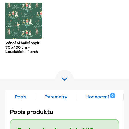
Vánoční balicí papír
70 x 100 cm -
Louskáček - 1 arch
0
Popis
Parametry
Hodnocení
Popis produktu