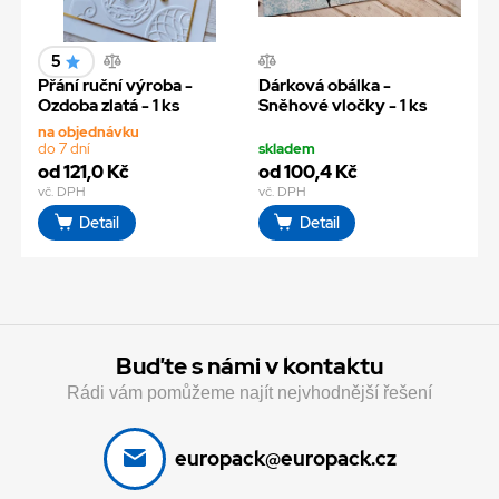
5
Přání ruční výroba -
Dárková obálka -
Ozdoba zlatá - 1 ks
Sněhové vločky - 1 ks
na objednávku
do 7 dní
skladem
od 121,0 Kč
od 100,4 Kč
vč. DPH
vč. DPH
Detail
Detail
Buďte s námi v kontaktu
Rádi vám pomůžeme najít nejvhodnější řešení
europack@europack.cz