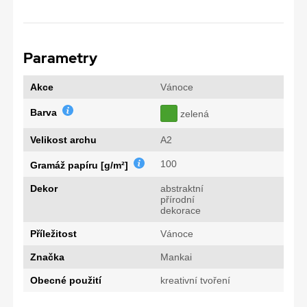
Parametry
Akce
Vánoce
Barva
zelená
Velikost archu
A2
100
Gramáž papíru [g/m²]
Dekor
abstraktní
přírodní
dekorace
Příležitost
Vánoce
Značka
Mankai
Obecné použití
kreativní tvoření