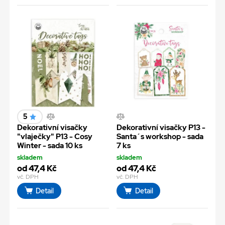
5
Dekorativní visačky
Dekorativní visačky P13 -
"vlaječky" P13 - Cosy
Santa´s workshop - sada
Winter - sada 10 ks
7 ks
skladem
skladem
od 47,4 Kč
od 47,4 Kč
vč. DPH
vč. DPH
Detail
Detail