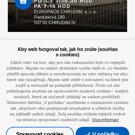
PO-ČT 7-15.30 HOD
PÁ 7-15 HOD
EUROPACK CHRUDIM, s. r. o.
Pardubická 180
537 01 CHRUDIM IV
Zaplatit u nás můžete hotově i online
Aby web fungoval tak, jak ho znáte (souhlas
s cookies)
Záleží nám na tom, aby pro vás nakupování bylo co nejlepší
zážitkem. Abyste na našich stránkách rychle našli to, co hledáte,
Doprava vaším oblíbeným dopravcem
ušetřili spoustu klikání a nezobrazovaly se vám reklamy na věci,
které vás nezajímají. Abyste web viděli v zobrazení na které jste
zvyklí a nemuseli se pokaždé přihlašovat. Proto od vás
potřebujeme souhlas se zpracováním souborů cookies - malých
souborů, které se dočasně ukládají ve vašem prohlížeči.
Stisknutím tlačítka „V pořádku“ souhlasíte s nastavením cookies
tak, abychom vám poskytovali smysluplné a užitečné služby
na základě vašich údajů. Svůj souhlas můžete kdykoli změnit
Více informací
na stránce zpracování osobních údajů.
”Lepíme s jistotou”
Spravovat cookies
V pořádku