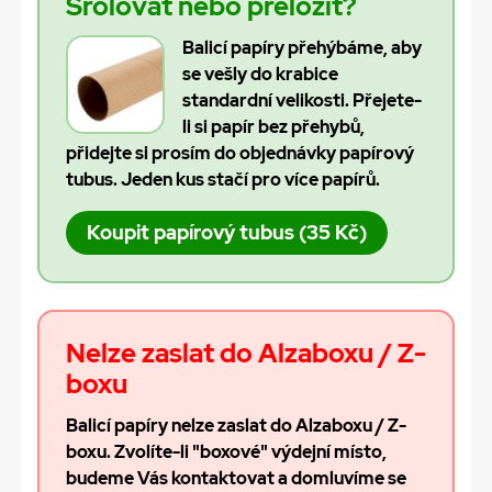
Srolovat nebo přeložit?
Balicí papíry přehýbáme, aby
se vešly do krabice
standardní velikosti. Přejete-
li si papír bez přehybů,
přidejte si prosím do objednávky papírový
tubus. Jeden kus stačí pro více papírů.
Koupit papírový tubus (35 Kč)
Nelze zaslat do Alzaboxu / Z-
boxu
Balicí papíry nelze zaslat do Alzaboxu / Z-
boxu. Zvolíte-li "boxové" výdejní místo,
budeme Vás kontaktovat a domluvíme se