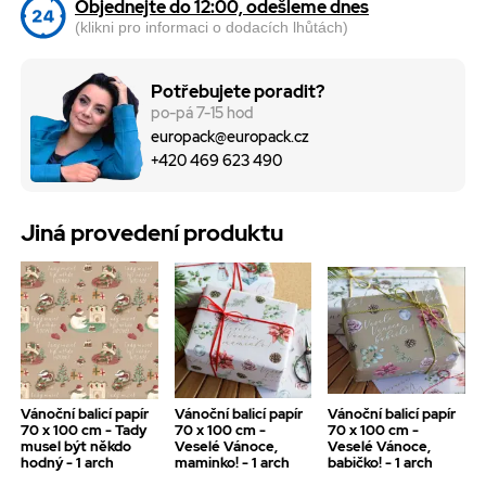
Objednejte do 12:00, odešleme dnes
(klikni pro informaci o dodacích lhůtách)
Potřebujete poradit?
po-pá 7-15 hod
europack@europack.cz
+420 469 623 490
Jiná provedení produktu
Vánoční balicí papír
Vánoční balicí papír
Vánoční balicí papír
70 x 100 cm - Tady
70 x 100 cm -
70 x 100 cm -
musel být někdo
Veselé Vánoce,
Veselé Vánoce,
hodný - 1 arch
maminko! - 1 arch
babičko! - 1 arch