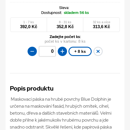
Sleva:
Dostupnost:
skladem 56 ks
1 - 7 ks
8 - 31 ks
32 ks a více
392,0 Kč
352,8 Kč
313,6 Kč
Zadejte počet ks:
počet ks v kartonu:
8 ks
+ 8 ks
Popis produktu
Maskovací páska na hrubé povrchy Blue Dolphin je
určena na maskování fasád, hrubých omítek, cihel,
betonu, dřeva a dalších stavebních materiálů. Velmi
dobře přilne k jakémukoliv hrubému povrchu a jde
snadno odstranit. Skvělé řešení, kde papírová páska