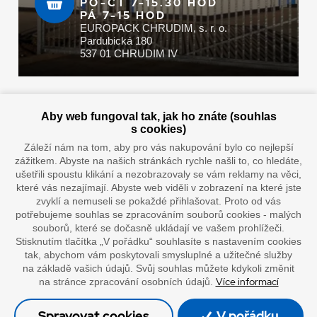
PO-ČT 7-15.30 HOD
PÁ 7-15 HOD
EUROPACK CHRUDIM, s. r. o.
Pardubická 180
537 01 CHRUDIM IV
Zaplatit u nás můžete hotově i online
Aby web fungoval tak, jak ho znáte (souhlas
s cookies)
Záleží nám na tom, aby pro vás nakupování bylo co nejlepší
zážitkem. Abyste na našich stránkách rychle našli to, co hledáte,
Doprava vaším oblíbeným dopravcem
ušetřili spoustu klikání a nezobrazovaly se vám reklamy na věci,
které vás nezajímají. Abyste web viděli v zobrazení na které jste
zvyklí a nemuseli se pokaždé přihlašovat. Proto od vás
potřebujeme souhlas se zpracováním souborů cookies - malých
souborů, které se dočasně ukládají ve vašem prohlížeči.
Stisknutím tlačítka „V pořádku“ souhlasíte s nastavením cookies
tak, abychom vám poskytovali smysluplné a užitečné služby
na základě vašich údajů. Svůj souhlas můžete kdykoli změnit
Více informací
na stránce zpracování osobních údajů.
”Lepíme s jistotou”
Spravovat cookies
V pořádku
Celkem: