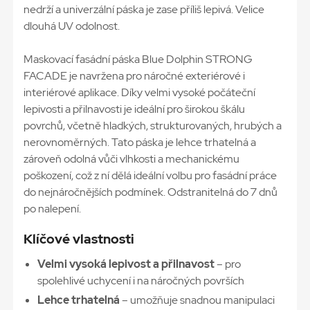
nedrží a univerzální páska je zase příliš lepivá. Velice
dlouhá UV odolnost.
Maskovací fasádní páska Blue Dolphin STRONG
FACADE je navržena pro náročné exteriérové i
interiérové aplikace. Díky velmi vysoké počáteční
lepivosti a přilnavosti je ideální pro širokou škálu
povrchů, včetně hladkých, strukturovaných, hrubých a
nerovnoměrných. Tato páska je lehce trhatelná a
zároveň odolná vůči vlhkosti a mechanickému
poškození, což z ní dělá ideální volbu pro fasádní práce
do nejnáročnějších podmínek. Odstranitelná do 7 dnů
po nalepení.
Klíčové vlastnosti
Velmi vysoká lepivost a přilnavost
– pro
spolehlivé uchycení i na náročných površích
Lehce trhatelná
– umožňuje snadnou manipulaci