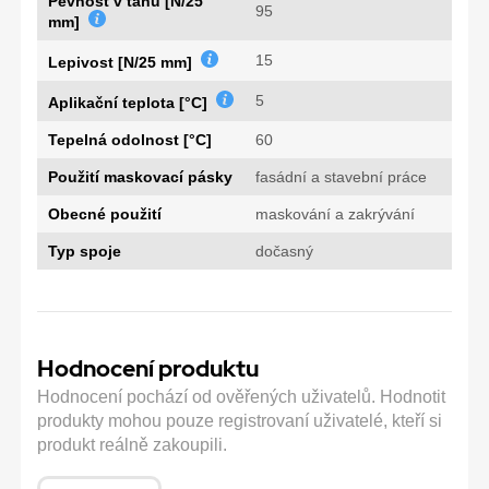
Pevnost v tahu [N/25
95
mm]
15
Lepivost [N/25 mm]
5
Aplikační teplota [°C]
Tepelná odolnost [°C]
60
Použití maskovací pásky
fasádní a stavební práce
Obecné použití
maskování a zakrývání
Typ spoje
dočasný
Hodnocení produktu
Hodnocení pochází od ověřených uživatelů. Hodnotit
produkty mohou pouze registrovaní uživatelé, kteří si
produkt reálně zakoupili.