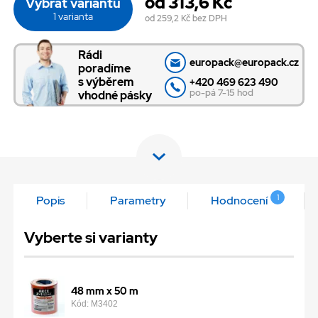
od 313,6 Kč
Vybrat variantu
1 varianta
od 259,2 Kč
bez DPH
Rádi
europack@europack.cz
poradíme
s výběrem
+420 469 623 490
po-pá 7-15 hod
vhodné pásky
1
Popis
Parametry
Hodnocení
Vyberte si varianty
48 mm x 50 m
Kód: M3402