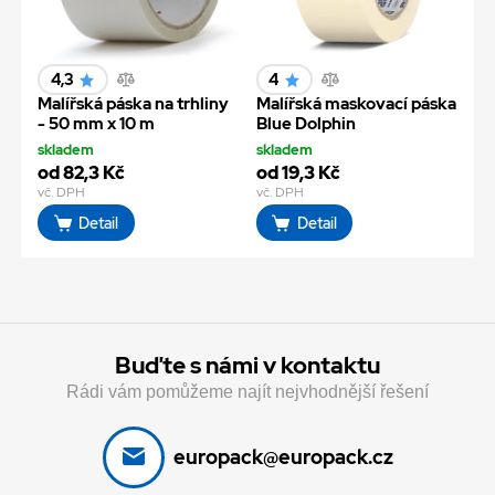
4,3
4
Malířská páska na trhliny
Malířská maskovací páska
- 50 mm x 10 m
Blue Dolphin
skladem
skladem
od 82,3 Kč
od 19,3 Kč
vč. DPH
vč. DPH
Detail
Detail
Buďte s námi v kontaktu
Rádi vám pomůžeme najít nejvhodnější řešení
europack@europack.cz