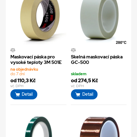
Maskovací páska pro
Skelná maskovací páska
vysoké teploty 3M 501E
GC-500
na objednávku
do 7 dní
skladem
od 110,3 Kč
od 274,5 Kč
vč. DPH
vč. DPH
Detail
Detail