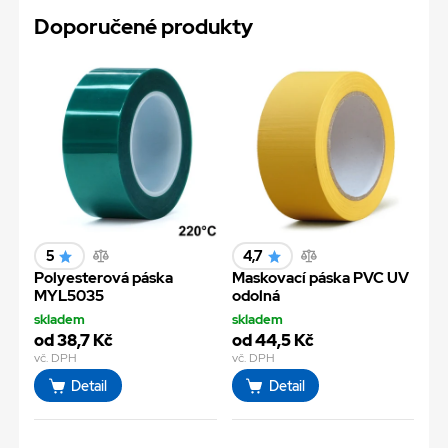
Doporučené produkty
5
4,7
Polyesterová páska
Maskovací páska PVC UV
MYL5035
odolná
skladem
skladem
od 38,7 Kč
od 44,5 Kč
vč. DPH
vč. DPH
Detail
Detail