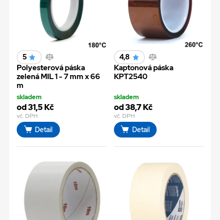
5
4,8
Polyesterová páska
Kaptonová páska
zelená MIL 1 - 7 mm x 66
KPT2540
m
skladem
skladem
od 31,5 Kč
od 38,7 Kč
vč. DPH
vč. DPH
Detail
Detail