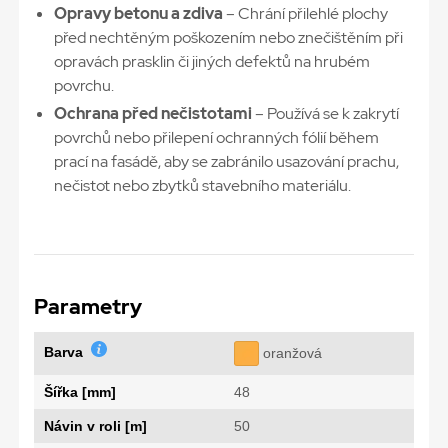
Opravy betonu a zdiva
– Chrání přilehlé plochy
před nechtěným poškozením nebo znečištěním při
opravách prasklin či jiných defektů na hrubém
povrchu.
Ochrana před nečistotami
– Používá se k zakrytí
povrchů nebo přilepení ochranných fólií během
prací na fasádě, aby se zabránilo usazování prachu,
nečistot nebo zbytků stavebního materiálu.
Parametry
Barva
oranžová
Šířka [mm]
48
Návin v roli [m]
50