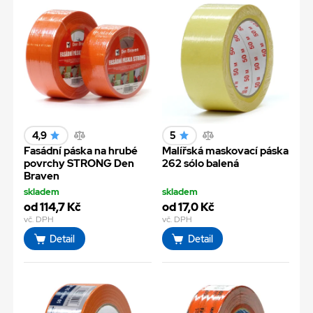
4,9
5
Fasádní páska na hrubé
Malířská maskovací páska
povrchy STRONG Den
262 sólo balená
Braven
skladem
skladem
od 114,7 Kč
od 17,0 Kč
vč. DPH
vč. DPH
Detail
Detail