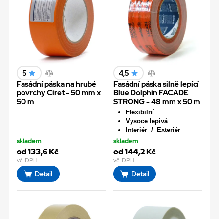
5
4,5
Fasádní páska na hrubé
Fasádní páska silně lepící
povrchy Ciret - 50 mm x
Blue Dolphin FACADE
50 m
STRONG - 48 mm x 50 m
Flexibilní
Vysoce lepivá
Interiér / Exteriér
skladem
skladem
od 133,6 Kč
od 144,2 Kč
vč. DPH
vč. DPH
Detail
Detail