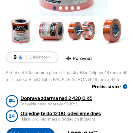
5
1 hodnocení
Porovnat
Akční set 3 fasádních pásek: 2 pásky BlueDolphin 48 mm x 50
m; 1 páska BlueDolphin FACADE STRONG 48 mm x 44 m.
Přečíst si více
Doprava zdarma nad 2 420,0 Kč
(obvyklá cena dopravy 91 Kč )
Objednejte do 12:00, odešleme dnes
(klikni pro informaci o dodacích lhůtách)