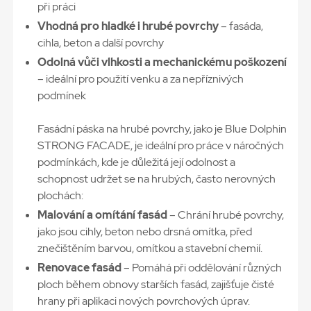
při práci
Vhodná pro hladké i hrubé povrchy
– fasáda,
cihla, beton a další povrchy
Odolná vůči vlhkosti a mechanickému poškození
– ideální pro použití venku a za nepříznivých
podmínek
Fasádní páska na hrubé povrchy, jako je Blue Dolphin
STRONG FACADE, je ideální pro práce v náročných
podmínkách, kde je důležitá její odolnost a
schopnost udržet se na hrubých, často nerovných
plochách:
Malování a omítání fasád
– Chrání hrubé povrchy,
jako jsou cihly, beton nebo drsná omítka, před
znečištěním barvou, omítkou a stavební chemií.
Renovace fasád
– Pomáhá při oddělování různých
ploch během obnovy starších fasád, zajišťuje čisté
hrany při aplikaci nových povrchových úprav.