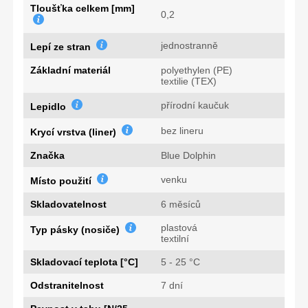
Tloušťka celkem [mm]
0,2
jednostranně
Lepí ze stran
Základní materiál
polyethylen (PE)
textilie (TEX)
přírodní kaučuk
Lepidlo
bez lineru
Krycí vrstva (liner)
Značka
Blue Dolphin
venku
Místo použití
Skladovatelnost
6 měsíců
plastová
Typ pásky (nosiče)
textilní
Skladovací teplota [°C]
5 - 25 °C
Odstranitelnost
7 dní