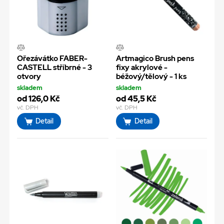
Ořezávátko FABER-
Artmagico Brush pens
CASTELL stříbrné - 3
fixy akrylové -
otvory
béžový/tělový - 1 ks
skladem
skladem
od 126,0 Kč
od 45,5 Kč
vč. DPH
vč. DPH
Detail
Detail