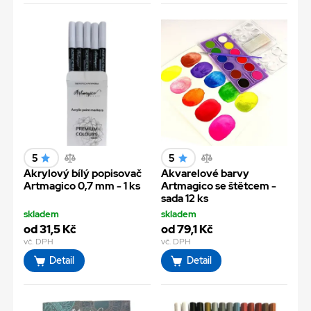
5
5
Akrylový bílý popisovač
Akvarelové barvy
Artmagico 0,7 mm - 1 ks
Artmagico se štětcem -
sada 12 ks
skladem
skladem
od 31,5 Kč
od 79,1 Kč
vč. DPH
vč. DPH
Detail
Detail