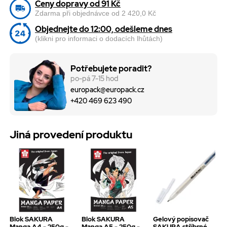
Ceny dopravy od 91 Kč
Zdarma při objednávce od 2 420,0 Kč
Objednejte do 12:00, odešleme dnes
(klikni pro informaci o dodacích lhůtách)
Potřebujete poradit?
po-pá 7-15 hod
europack@europack.cz
+420 469 623 490
Jiná provedení produktu
Blok SAKURA
Blok SAKURA
Gelový popisovač
Manga A4 - 250g -
Manga A5 - 250g -
SAKURA stříbrné