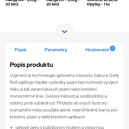
20 listů
20 listů
třpytky - 1 ks
1
Popis
Parametry
Hodnocení
Popis produktu
Výjimečná technologie gelového inkoustu Sakura Gelly
Roll zajišťuje hladké výsledky psaní bez nutnosti vyvíjení
tlaku a tak zanechává při psaní nebo kreslení
rovnoměrné linie. Gelový inkoust je voděodolný a
odolný proti vyblednutí. Přidejte do svých ilustrací
zvýraznění nebo použijte jasné, neprůhledné barvy pro
kreslení, psaní a další kreativní aplikace.
gelové pero s kuličkovým hrotem a výbornou