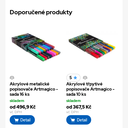
Doporučené produkty
5
Akrylové metalické
Akrylové třpytivé
popisovače Artmagico -
popisovače Artmagico -
sada 16 ks
sada 10 ks
skladem
skladem
od 496,9 Kč
od 367,5 Kč
vč. DPH
vč. DPH
Detail
Detail