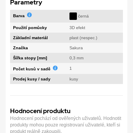
Parametry
Barva
černá
Použití pomůcky
3D efekt
Základní materiál
plast (nespec.)
Značka
Sakura
Šířka stopy [mm]
0,3 mm
1
Počet kusů v sadě
Prodej kusy / sady
kusy
Hodnocení produktu
Hodnocení pochází od ověřených uživatelů. Hodnotit
produkty mohou pouze registrovaní uživatelé, kteří si
produkt reálně zakoupili.