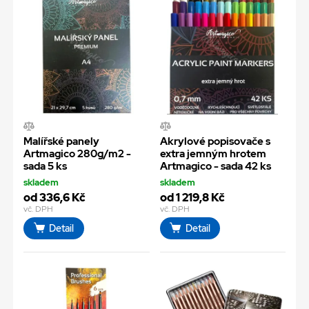
Malířské panely
Akrylové popisovače s
Artmagico 280g/m2 -
extra jemným hrotem
sada 5 ks
Artmagico - sada 42 ks
skladem
skladem
od 336,6 Kč
od 1 219,8 Kč
vč. DPH
vč. DPH
Detail
Detail