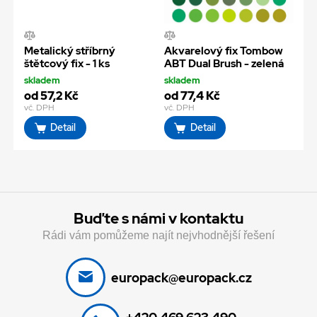
Metalický stříbrný
Akvarelový fix Tombow
štětcový fix - 1 ks
ABT Dual Brush - zelená
skladem
skladem
od 57,2 Kč
od 77,4 Kč
vč. DPH
vč. DPH
Detail
Detail
Buďte s námi v kontaktu
Rádi vám pomůžeme najít nejvhodnější řešení
europack@europack.cz