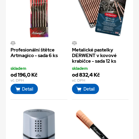
Profesionální štětce
Metalické pastelky
Artmagico - sada 6 ks
DERWENT v kovové
krabičce - sada 12 ks
skladem
skladem
od 196,0 Kč
od 832,4 Kč
vč. DPH
vč. DPH
Detail
Detail