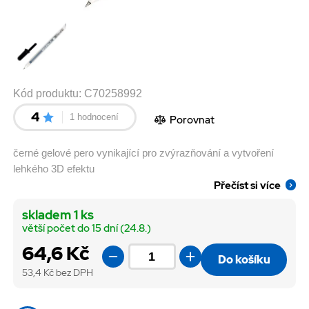
Kód produktu:
C70258992
4
1 hodnocení
Porovnat
černé gelové pero vynikající pro zvýrazňování a vytvoření
lehkého 3D efektu
Přečíst si více
skladem 1 ks
větší počet do 15 dní (24.8.)
64,6 Kč
Do košíku
53,4
Kč bez DPH