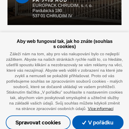
PÁ 7-15 HOD
EUROPACK CHRUDIM, s. r. o.
Pardubická 180
537 01 CHRUDIM IV
Zaplatit u nás můžete hotově i online
Aby web fungoval tak, jak ho znáte (souhlas
s cookies)
Záleží nám na tom, aby pro vás nakupování bylo co nejlepší
zážitkem. Abyste na našich stránkách rychle našli to, co hledáte,
Doprava vaším oblíbeným dopravcem
ušetřili spoustu klikání a nezobrazovaly se vám reklamy na věci,
které vás nezajímají. Abyste web viděli v zobrazení na které jste
zvyklí a nemuseli se pokaždé přihlašovat. Proto od vás
potřebujeme souhlas se zpracováním souborů cookies - malých
souborů, které se dočasně ukládají ve vašem prohlížeči.
Stisknutím tlačítka „V pořádku“ souhlasíte s nastavením cookies
tak, abychom vám poskytovali smysluplné a užitečné služby
na základě vašich údajů. Svůj souhlas můžete kdykoli změnit
Více informací
na stránce zpracování osobních údajů.
”Lepíme s jistotou”
Spravovat cookies
V pořádku
© Oficiální stránky společnosti Europack