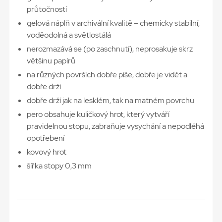
průtočností
gelová náplň v archivální kvalitě – chemicky stabilní,
voděodolná a světlostálá
nerozmazává se (po zaschnutí), neprosakuje skrz
většinu papírů
na různých površích dobře píše, dobře je vidět a
dobře drží
dobře drží jak na lesklém, tak na matném povrchu
pero obsahuje kuličkový hrot, který vytváří
pravidelnou stopu, zabraňuje vysychání a nepodléhá
opotřebení
kovový hrot
šířka stopy 0,3 mm