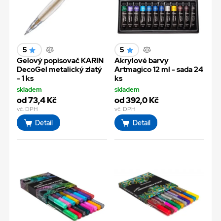
5
5
Gelový popisovač KARIN
Akrylové barvy
DecoGel metalický zlatý
Artmagico 12 ml - sada 24
- 1 ks
ks
skladem
skladem
od 73,4 Kč
od 392,0 Kč
vč. DPH
vč. DPH
Detail
Detail