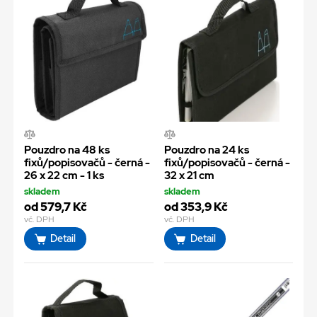
Pouzdro na 48 ks
Pouzdro na 24 ks
fixů/popisovačů - černá -
fixů/popisovačů - černá -
26 x 22 cm - 1 ks
32 x 21 cm
skladem
skladem
od 579,7 Kč
od 353,9 Kč
vč. DPH
vč. DPH
Detail
Detail