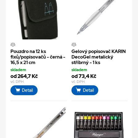
Pouzdro na 12 ks
Gelový popisovač KARIN
fixů/popisovačů - černá -
DecoGel metalický
16,5 x 21 cm
stříbrný - 1 ks
skladem
skladem
od 264,7 Kč
od 73,4 Kč
vč. DPH
vč. DPH
Detail
Detail