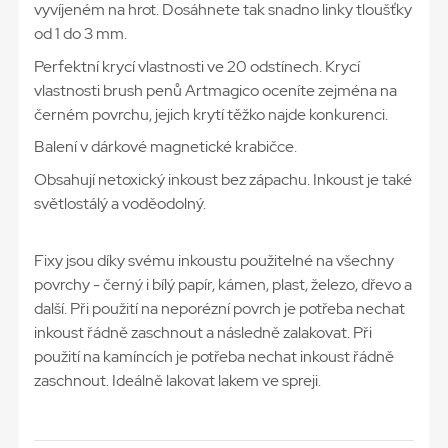
vyvíjeném na hrot. Dosáhnete tak snadno linky tloušťky
od 1 do 3 mm.
Perfektní krycí vlastnosti ve 20 odstínech. Krycí
vlastnosti brush penů Artmagico oceníte zejména na
černém povrchu, jejich krytí těžko najde konkurenci.
Balení v dárkové magnetické krabičce.
Obsahují netoxický inkoust bez zápachu. Inkoust je také
světlostálý a voděodolný.
Fixy jsou díky svému inkoustu použitelné na všechny
povrchy - černý i bílý papír, kámen, plast, železo, dřevo a
další. Při použití na neporézní povrch je potřeba nechat
inkoust řádně zaschnout a následně zalakovat. Při
použití na kamíncích je potřeba nechat inkoust řádně
zaschnout. Ideálně lakovat lakem ve spreji.