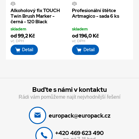
Alkoholový fix TOUCH
Profesionální štětce
Twin Brush Marker -
Artmagico - sada 6 ks
černá - 120 Black
skladem
skladem
od 99,2 Kč
od 196,0 Kč
vč. DPH
vč. DPH
Detail
Detail
Buďte s námi v kontaktu
Rádi vám pomůžeme najít nejvhodnější řešení
europack@europack.cz
+420 469 623 490
po-pá 7-15 hod