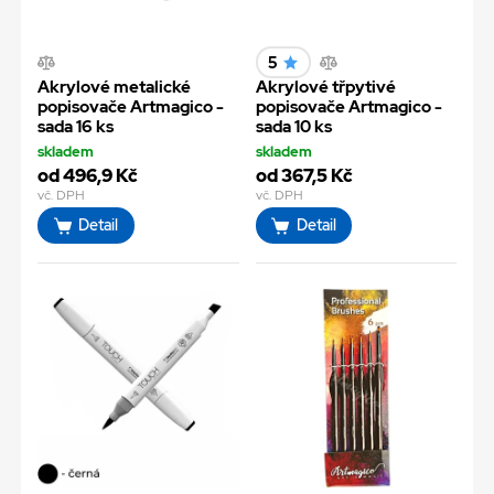
5
Akrylové metalické
Akrylové třpytivé
popisovače Artmagico -
popisovače Artmagico -
sada 16 ks
sada 10 ks
skladem
skladem
od 496,9 Kč
od 367,5 Kč
vč. DPH
vč. DPH
Detail
Detail