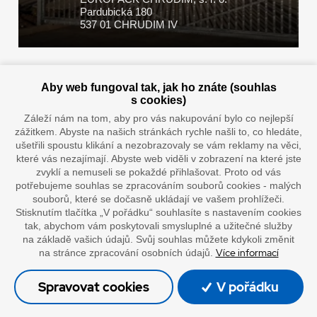
Pardubická 180
537 01 CHRUDIM IV
Zaplatit u nás můžete hotově i online
Aby web fungoval tak, jak ho znáte (souhlas
s cookies)
Záleží nám na tom, aby pro vás nakupování bylo co nejlepší
zážitkem. Abyste na našich stránkách rychle našli to, co hledáte,
Doprava vaším oblíbeným dopravcem
ušetřili spoustu klikání a nezobrazovaly se vám reklamy na věci,
které vás nezajímají. Abyste web viděli v zobrazení na které jste
zvyklí a nemuseli se pokaždé přihlašovat. Proto od vás
potřebujeme souhlas se zpracováním souborů cookies - malých
souborů, které se dočasně ukládají ve vašem prohlížeči.
Stisknutím tlačítka „V pořádku“ souhlasíte s nastavením cookies
tak, abychom vám poskytovali smysluplné a užitečné služby
na základě vašich údajů. Svůj souhlas můžete kdykoli změnit
Více informací
na stránce zpracování osobních údajů.
”Lepíme s jistotou”
Spravovat cookies
V pořádku
© Oficiální stránky společnosti Europack
Made by