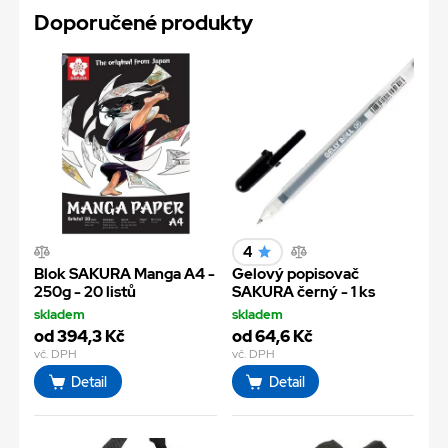
Doporučené produkty
4
Blok SAKURA Manga A4 -
Gelový popisovač
250g - 20 listů
SAKURA černý - 1 ks
skladem
skladem
od 394,3 Kč
od 64,6 Kč
vč. DPH
vč. DPH
Detail
Detail