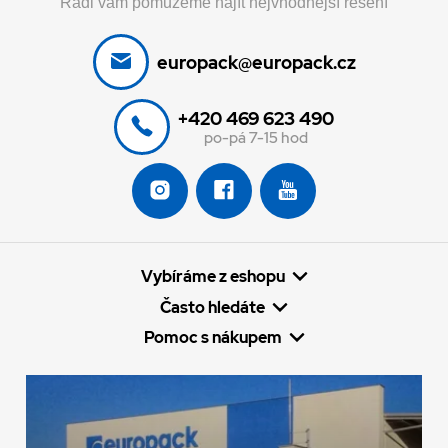
Rádi vám pomůžeme najít nejvhodnější řešení
europack@europack.cz
+420 469 623 490
po-pá 7-15 hod
Vybíráme z eshopu
Často hledáte
Pomoc s nákupem