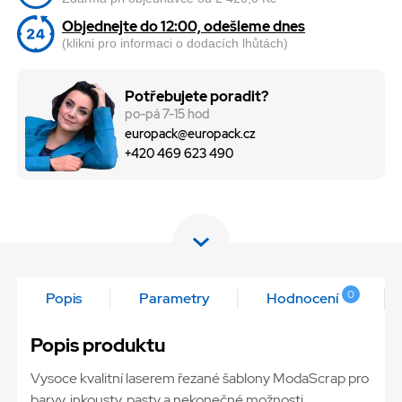
Objednejte do 12:00, odešleme dnes
(klikni pro informaci o dodacích lhůtách)
Potřebujete poradit?
po-pá 7-15 hod
europack@europack.cz
+420 469 623 490
0
Popis
Parametry
Hodnocení
Popis produktu
Vysoce kvalitní laserem řezané šablony ModaScrap pro
barvy, inkousty, pasty a nekonečné možnosti.