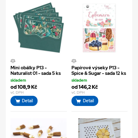
Mini obálky P13 -
Papírové výseky P13 -
Naturalist 01 - sada 5 ks
Spice & Sugar - sada 12 ks
skladem
skladem
od 108,9 Kč
od 146,2 Kč
vč. DPH
vč. DPH
Detail
Detail