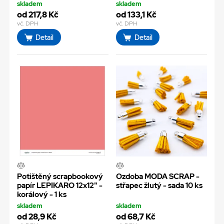
skladem
skladem
od 217,8 Kč
od 133,1 Kč
vč. DPH
vč. DPH
Detail
Detail
Potištěný scrapbookový
Ozdoba MODA SCRAP -
papír LEPIKARO 12x12" -
střapec žlutý - sada 10 ks
korálový - 1 ks
skladem
skladem
od 28,9 Kč
od 68,7 Kč