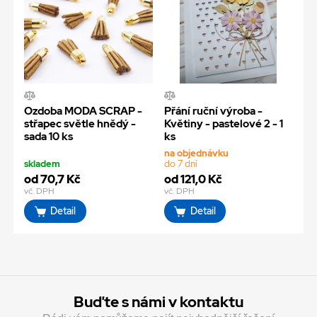
Ozdoba MODA SCRAP -
Přání ruční výroba -
střapec světle hnědý -
Květiny - pastelové 2 - 1
sada 10 ks
ks
na objednávku
skladem
do 7 dní
od 70,7 Kč
od 121,0 Kč
vč. DPH
vč. DPH
Detail
Detail
Buďte s námi v kontaktu