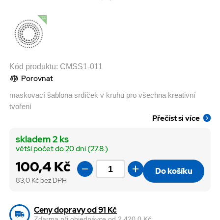
Kód produktu:
CMSS1-011
Porovnat
maskovací šablona srdíček v kruhu pro všechna kreativní
tvoření
Přečíst si více
skladem 2 ks
větší počet do 20 dní (27.8.)
100,4 Kč
Do košíku
83,0
Kč bez DPH
Ceny dopravy od 91 Kč
Zdarma při objednávce od 2 420,0 Kč