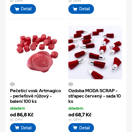
vč. DPH
vč. DPH
Detail
Detail
Pečetící vosk Artmagico
Ozdoba MODA SCRAP -
- perleťově růžový -
střapec červený - sada 10
balení 100 ks
ks
skladem
skladem
od 86,8 Kč
od 68,7 Kč
vč. DPH
vč. DPH
Detail
Detail