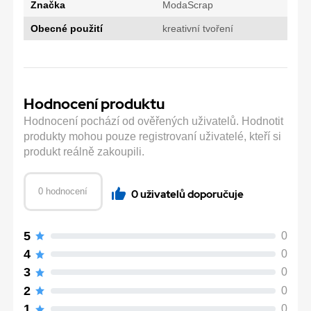
Značka
ModaScrap
Obecné použití
kreativní tvoření
Hodnocení produktu
Hodnocení pochází od ověřených uživatelů. Hodnotit
produkty mohou pouze registrovaní uživatelé, kteří si
produkt reálně zakoupili.
0 hodnocení
0 uživatelů doporučuje
5
0
4
0
3
0
2
0
1
0