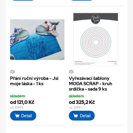
Přání ruční výroba - Jsi
Vyřezávací šablony
moje láska - 1 ks
MODA SCRAP - kruh
srdíčka - sada 9 ks
skladem
skladem
od 121,0 Kč
od 325,2 Kč
vč. DPH
vč. DPH
Detail
Detail