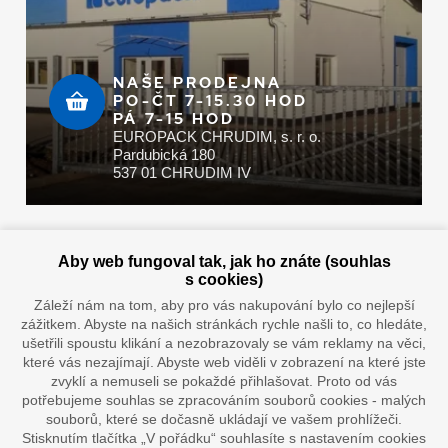
NAŠE PRODEJNA
PO-ČT 7-15.30 HOD
PÁ 7-15 HOD
EUROPACK CHRUDIM, s. r. o.
Pardubická 180
537 01 CHRUDIM IV
Zaplatit u nás můžete hotově i online
Aby web fungoval tak, jak ho znáte (souhlas
s cookies)
Záleží nám na tom, aby pro vás nakupování bylo co nejlepší
zážitkem. Abyste na našich stránkách rychle našli to, co hledáte,
Doprava vaším oblíbeným dopravcem
ušetřili spoustu klikání a nezobrazovaly se vám reklamy na věci,
které vás nezajímají. Abyste web viděli v zobrazení na které jste
zvyklí a nemuseli se pokaždé přihlašovat. Proto od vás
potřebujeme souhlas se zpracováním souborů cookies - malých
souborů, které se dočasně ukládají ve vašem prohlížeči.
Stisknutím tlačítka „V pořádku“ souhlasíte s nastavením cookies