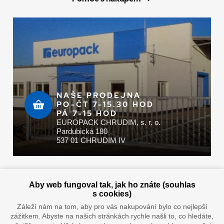
NAŠE PRODEJNA
PO-ČT 7-15.30 HOD
PÁ 7-15 HOD
EUROPACK CHRUDIM, s. r. o.
Pardubická 180
537 01 CHRUDIM IV
Zaplatit u nás můžete hotově i online
Aby web fungoval tak, jak ho znáte (souhlas
s cookies)
Záleží nám na tom, aby pro vás nakupování bylo co nejlepší
zážitkem. Abyste na našich stránkách rychle našli to, co hledáte,
Doprava vaším oblíbeným dopravcem