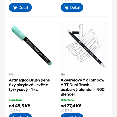
vč. DPH
vč. DPH
Detail
Detail
Artmagico Brush pens
Akvarelový fix Tombow
fixy akrylové - světle
ABT Dual Brush -
tyrkysový - 1 ks
bezbarvý blender - N00
Blender
skladem
skladem
od 45,5 Kč
od 77,4 Kč
vč. DPH
vč. DPH