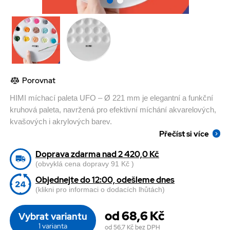
Porovnat
HIMI míchací paleta UFO – Ø 221 mm je elegantní a funkční
kruhová paleta, navržená pro efektivní míchání akvarelových,
kvašových i akrylových barev.
Přečíst si více
Doprava zdarma nad 2 420,0 Kč
(obvyklá cena dopravy 91 Kč )
Objednejte do 12:00, odešleme dnes
(klikni pro informaci o dodacích lhůtách)
od 68,6 Kč
Vybrat variantu
1 varianta
od 56,7 Kč
bez DPH