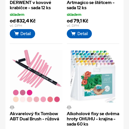
DERWENT v kovové
Artmagico se štětcem -
krabičce - sada 12 ks
sada 12 ks
skladem
skladem
od 832,4 Kč
od 79,1 Kč
vč. DPH
vč. DPH
Detail
Detail
Akvarelový fix Tombow
Alkoholové fixy se dvěma
ABT Dual Brush - růžová
hroty OHUHU - krajina -
sada 60 ks