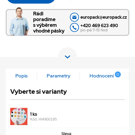
Rádi
europack@europack.cz
poradíme
s výběrem
+420 469 623 490
po-pá 7-15 hod
vhodné pásky
0
Popis
Parametry
Hodnocení
Vyberte si varianty
1 ks
Kód: HI4900185
Sleva: