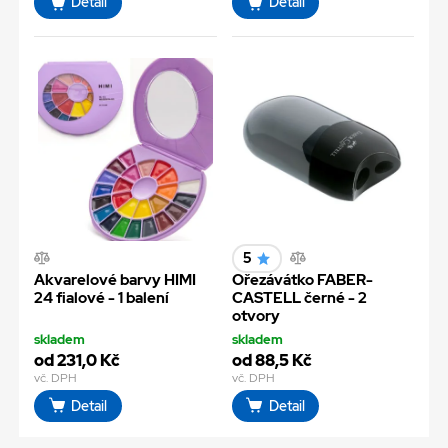
Detail
Detail
5
Akvarelové barvy HIMI
Ořezávátko FABER-
24 fialové - 1 balení
CASTELL černé - 2
otvory
skladem
skladem
od 231,0 Kč
od 88,5 Kč
vč. DPH
vč. DPH
Detail
Detail