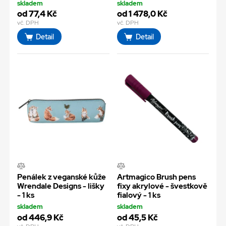
skladem
skladem
od 77,4 Kč
od 1 478,0 Kč
vč. DPH
vč. DPH
Detail
Detail
Penálek z veganské kůže
Artmagico Brush pens
Wrendale Designs - lišky
fixy akrylové - švestkově
- 1 ks
fialový - 1 ks
skladem
skladem
od 446,9 Kč
od 45,5 Kč