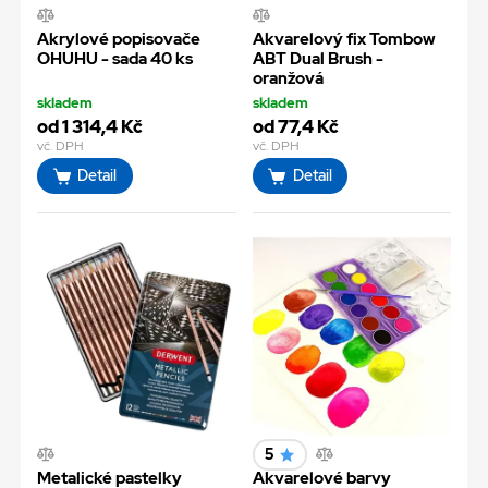
Akrylové popisovače
Akvarelový fix Tombow
OHUHU - sada 40 ks
ABT Dual Brush -
oranžová
skladem
skladem
od 1 314,4 Kč
od 77,4 Kč
vč. DPH
vč. DPH
Detail
Detail
5
Metalické pastelky
Akvarelové barvy