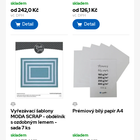
skladem
skladem
od 242,0 Kč
od 126,1 Kč
vč. DPH
vč. DPH
Detail
Detail
Vyřezávací šablony
Prémiový bílý papír A4
MODA SCRAP - obdélník
s ozdobným lemem -
sada 7 ks
skladem
skladem