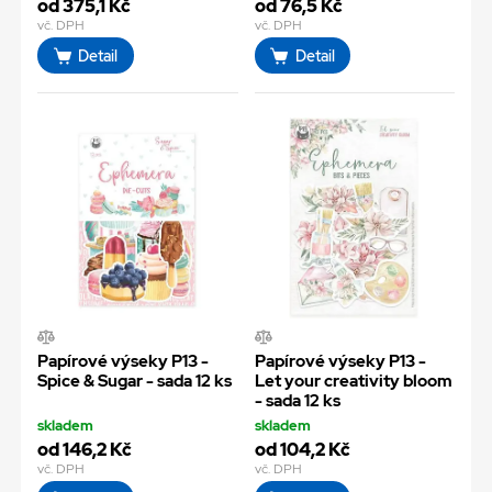
od 375,1 Kč
od 76,5 Kč
vč. DPH
vč. DPH
Detail
Detail
Papírové výseky P13 -
Papírové výseky P13 -
Spice & Sugar - sada 12 ks
Let your creativity bloom
- sada 12 ks
skladem
skladem
od 146,2 Kč
od 104,2 Kč
vč. DPH
vč. DPH