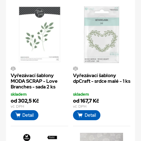
Vyřezávací šablony
Vyřezávací šablony
MODA SCRAP - Love
dpCraft - srdce malé - 1 ks
Branches - sada 2 ks
skladem
skladem
od 302,5 Kč
od 167,7 Kč
vč. DPH
vč. DPH
Detail
Detail