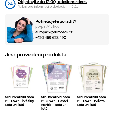
Objednejte do 12:00, odešleme dnes
(klikni pro informaci o dodacích lhůtách)
Potřebujete poradit?
po-pá 7-15 hod
europack@europack.cz
+420 469 623 490
Jiná provedení produktu
Mini kreativní sada
Mini kreativní sada
Mini kreativní sada
P13 6x4" - květiny -
P13 6x4" - Pastel
P13 6x4" - zvířata -
sada 24 listů
Marble - sada 24
sada 24 listů
listů