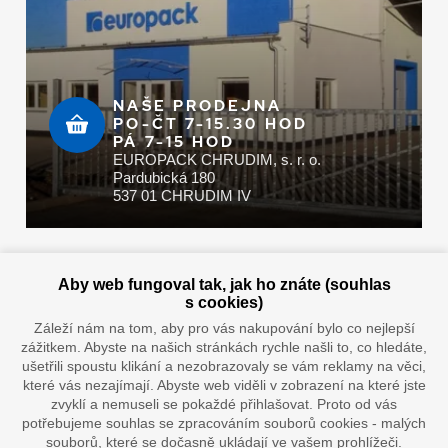
NAŠE PRODEJNA
PO-ČT 7-15.30 HOD
PÁ 7-15 HOD
EUROPACK CHRUDIM, s. r. o.
Pardubická 180
537 01 CHRUDIM IV
Zaplatit u nás můžete hotově i online
Aby web fungoval tak, jak ho znáte (souhlas
s cookies)
Záleží nám na tom, aby pro vás nakupování bylo co nejlepší
zážitkem. Abyste na našich stránkách rychle našli to, co hledáte,
Doprava vaším oblíbeným dopravcem
ušetřili spoustu klikání a nezobrazovaly se vám reklamy na věci,
které vás nezajímají. Abyste web viděli v zobrazení na které jste
zvyklí a nemuseli se pokaždé přihlašovat. Proto od vás
potřebujeme souhlas se zpracováním souborů cookies - malých
souborů, které se dočasně ukládají ve vašem prohlížeči.