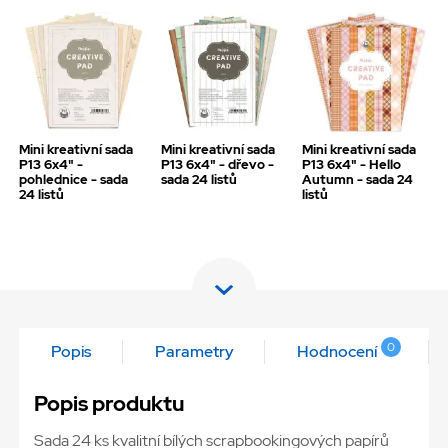
Mini kreativní sada
Mini kreativní sada
Mini kreativní sada
P13 6x4" -
P13 6x4" - dřevo -
P13 6x4" - Hello
pohlednice - sada
sada 24 listů
Autumn - sada 24
24 listů
listů
0
Popis
Parametry
Hodnocení
Popis produktu
Sada 24 ks kvalitní bílých scrapbookingových papírů