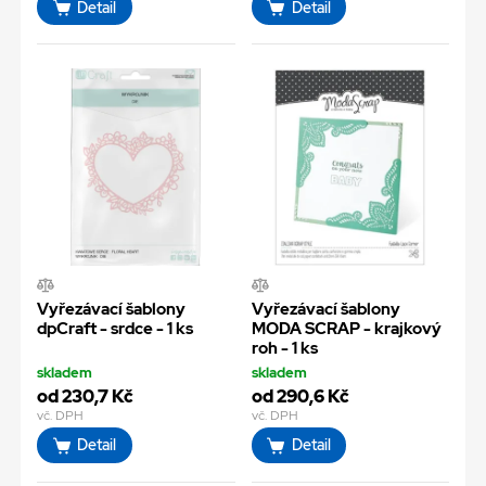
Detail
Detail
Vyřezávací šablony
Vyřezávací šablony
dpCraft - srdce - 1 ks
MODA SCRAP - krajkový
roh - 1 ks
skladem
skladem
od 230,7 Kč
od 290,6 Kč
vč. DPH
vč. DPH
Detail
Detail