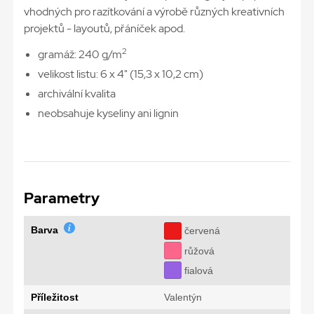
vhodných pro razítkování a výrobě různých kreativních
projektů - layoutů, přáníček apod.
2
gramáž: 240 g/m
velikost listu: 6 x 4" (15,3 x 10,2 cm)
archivální kvalita
neobsahuje kyseliny ani lignin
Parametry
Barva
červená
růžová
fialová
Příležitost
Valentýn