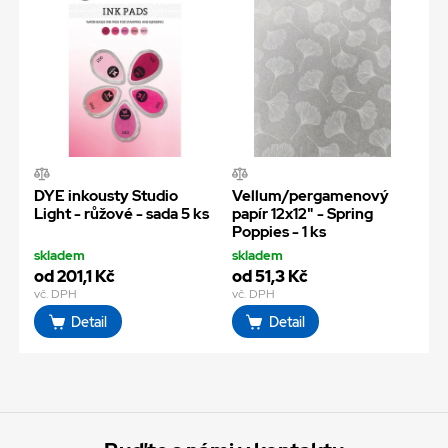
DYE inkousty Studio
Vellum/pergamenový
Light - růžové - sada 5 ks
papír 12x12" - Spring
Poppies - 1 ks
skladem
skladem
od 201,1 Kč
od 51,3 Kč
vč. DPH
vč. DPH
Detail
Detail