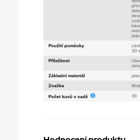
abst
přír
dek
str
ozd
káv
retr
ptác
Použití pomůcky
zdo
3D e
Příležitost
Ván
zim
Základní materiál
plas
Značka
Mod
30
Počet kusů v sadě
Hodnocení produktu