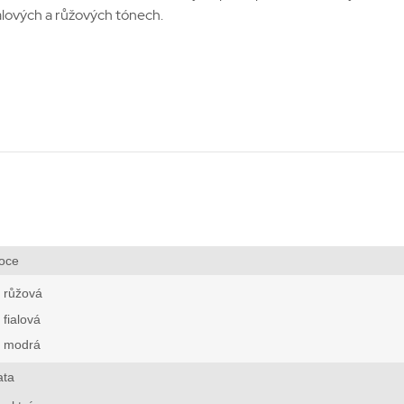
alových a růžových tónech.
oce
růžová
fialová
modrá
ata