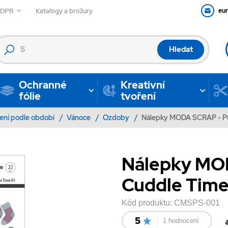
GDPR
Katalogy a brožury
eu
Hledat
Ochranné
Kreativní
fólie
tvoření
ení podle období
/
Vánoce
/
Ozdoby
/
Nálepky MODA SCRAP - Puf
Nálepky MO
Cuddle Time 
Kód produktu:
CMSPS-001
5
1 hodnocení