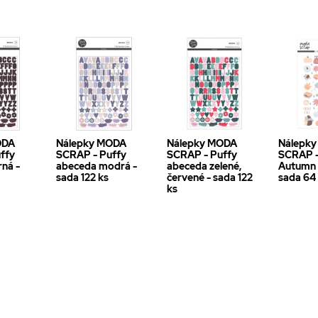
ODA
Nálepky MODA
Nálepky MODA
Nálepk
ffy
SCRAP - Puffy
SCRAP - Puffy
SCRAP -
ná -
abeceda modrá -
abeceda zelené,
Autumn 
sada 122 ks
červené - sada 122
sada 64
ks