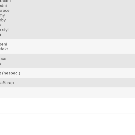
raktní
odní
orace
omy
oby
a
o styl
i
bení
fekt
oce
a
t (nespec.)
aScrap