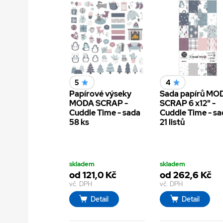
5
4
Papírové výseky
Sada papírů MO
MODA SCRAP -
SCRAP 6 x12" -
Cuddle Time - sada
Cuddle Time - s
58 ks
21 listů
skladem
skladem
od 121,0 Kč
od 262,6 Kč
vč. DPH
vč. DPH
Detail
Detail