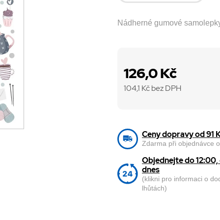
Nádherné gumové samolepky s
126,0 Kč
104,1
Kč bez DPH
Ceny dopravy od 91 
Zdarma při objednávce o
Objednejte do 12:00
dnes
(klikni pro informaci o d
lhůtách)