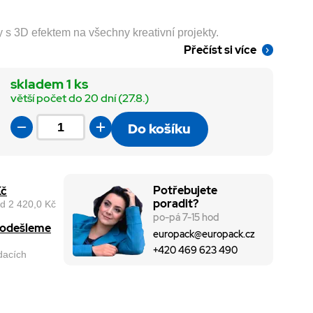
 3D efektem na všechny kreativní projekty.
Přečíst si více
skladem 1 ks
větší počet do 20 dní (27.8.)
Do košíku
Potřebujete
Kč
poradit?
d 2 420,0 Kč
po-pá 7-15 hod
, odešleme
europack@europack.cz
+420 469 623 490
odacích