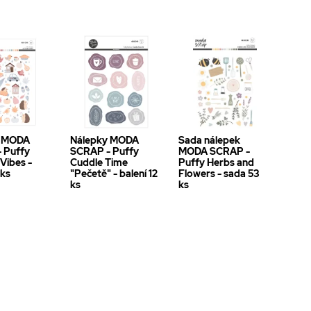
y MODA
Nálepky MODA
Sada nálepek
 Puffy
SCRAP - Puffy
MODA SCRAP -
Vibes -
Cuddle Time
Puffy Herbs and
 ks
"Pečetě" - balení 12
Flowers - sada 53
ks
ks