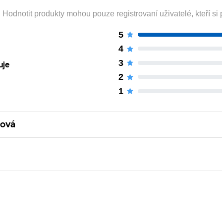
odnotit produkty mohou pouze registrovaní uživatelé, kteří si p
5
4
3
uje
2
1
fová