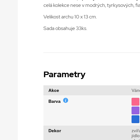
celá kolekce nese v modrých, tyrkysových, fi
Velikost archu 10 x 13 cm.
Sada obsahuje 33ks.
Parametry
Akce
Ván
Barva
Dekor
zvíř
jídlo