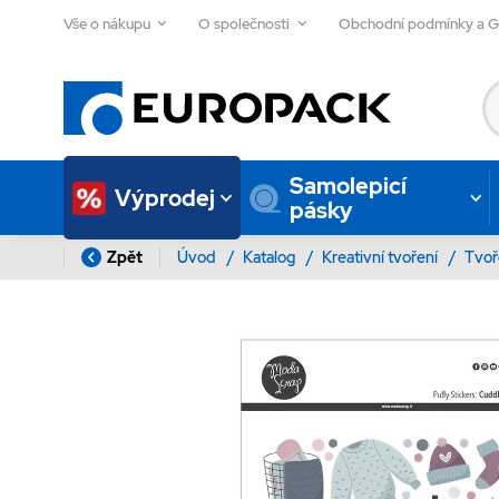
Vše o nákupu
O společnosti
Obchodní podmínky a 
Samolepicí
Výprodej
pásky
Zpět
Úvod
/
Katalog
/
Kreativní tvoření
/
Tvoř