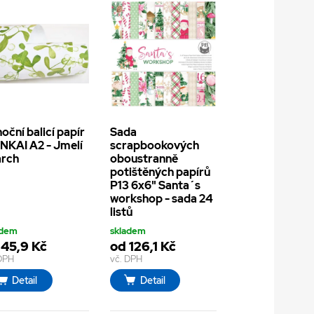
oční balicí papír
Sada
KAI A2 - Jmelí
scrapbookových
 arch
oboustranně
potištěných papírů
P13 6x6" Santa´s
workshop - sada 24
listů
adem
skladem
 45,9 Kč
od 126,1 Kč
 DPH
vč. DPH
Detail
Detail