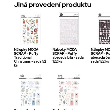
Jiná provedení produktu
Nálepky MODA
Nálepky MODA
Nálepky M
SCRAP - Puffy
SCRAP - Puffy
SCRAP - Pu
Traditional
abeceda bílá - sada
abeceda čer
Christmas - sada 52
122 ks
sada 122 ks
ks