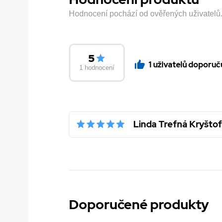
Hodnocení pochází od ověřených uživatelů. H
5
1 uživatelů doporuč
1 hodnocení
Linda Trefná Kryšto
Doporučené produkty