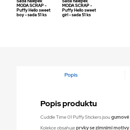
Sada nálepek
Sada nálepek
MODA SCRAP -
MODA SCRAP -
Puffy Hello sweet
Puffy Hello sweet
boy - sada 51 ks
girl - sada 51 ks
Popis
Popis produktu
Cuddle Time 01 Puffy Stickers jsou
gumové 
Kolekce obsahuje
prvky se zimními motivy