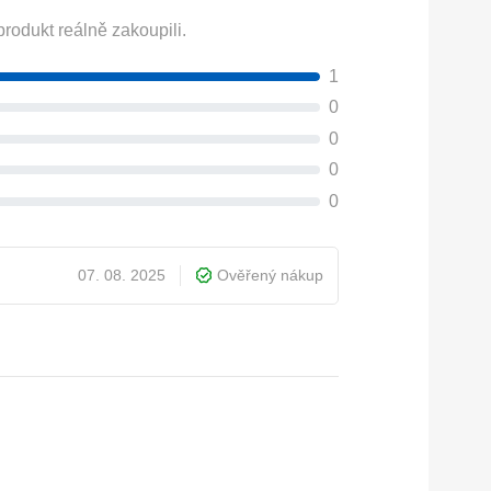
rodukt reálně zakoupili.
1
0
0
0
0
07. 08. 2025
Ověřený nákup