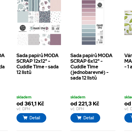
DA
Sada papírů MODA
Sada papírů MODA
Ván
SCRAP 12x12" -
SCRAP 6x12" -
MAN
ada
Cuddle Time - sada
Cuddle Time
- 1
12 listů
(jednobarevné) -
sada 12 listů
skladem
skladem
skl
od 361,1 Kč
od 221,3 Kč
od
vč. DPH
vč. DPH
vč.
Detail
Detail