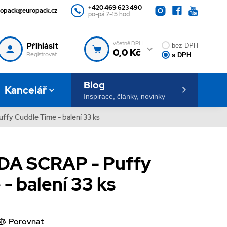
+420 469 623 490
ropack@europack.cz
po-pá 7-15 hod
včetně DPH
Přihlásit
bez DPH
0,0 Kč
Registrovat
s DPH
Blog
Kancelář
Inspirace, články, novinky
fy Cuddle Time - balení 33 ks
DA SCRAP - Puffy
- balení 33 ks
Porovnat