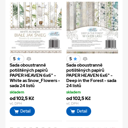
5
5
Sada oboustranně
Sada oboustranně
potištěných papírů
potištěných papírů
PAPER HEAVEN 6x6" -
PAPER HEAVEN 6x6" -
White as Snow_Flowers -
Deep in the Forest - sada
sada 24 listů
24 listů
skladem
skladem
od 102,5 Kč
od 102,5 Kč
vč. DPH
vč. DPH
Detail
Detail