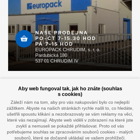
NAŠE PRODEJNA
PO-ČT 7-15.30 HOD
PÁ 7-15 HOD
EUROPACK CHRUDIM, s. r. o.
Pardubická 180
537 01 CHRUDIM IV
Zaplatit u nás můžete hotově i online
Aby web fungoval tak, jak ho znáte (souhlas
s cookies)
Záleží nám na tom, aby pro vás nakupování bylo co nejlepší
zážitkem. Abyste na našich stránkách rychle našli to, co hledáte,
Doprava vaším oblíbeným dopravcem
ušetřili spoustu klikání a nezobrazovaly se vám reklamy na věci,
které vás nezajímají. Abyste web viděli v zobrazení na které jste
zvyklí a nemuseli se pokaždé přihlašovat. Proto od vás
potřebujeme souhlas se zpracováním souborů cookies - malých
souborů, které se dočasně ukládají ve vašem prohlížeči.