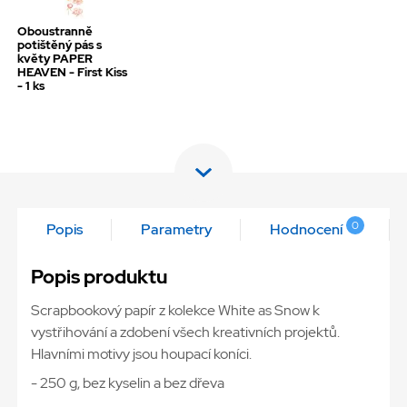
Oboustranně
potištěný pás s
květy PAPER
HEAVEN - First Kiss
- 1 ks
0
Popis
Parametry
Hodnocení
Popis produktu
Scrapbookový papír z kolekce White as Snow k
vystřihování a zdobení všech kreativních projektů.
Hlavními motivy jsou houpací koníci.
- 250 g, bez kyselin a bez dřeva