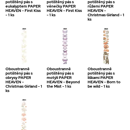
potištěný pás s
potištěný pás s
potištěný pás s
eukalyptem PAPER
věnečky PAPER
růžemi PAPER
HEAVEN - First Kiss
HEAVEN - First Kiss
HEAVEN -
- 1 ks
- 1 ks
Christmas Girland - 1
ks
Oboustranně
Oboustranně
Oboustranně
potištěný pás s
potištěný pás s
potištěný pás s
obrysy PAPER
motýli PAPER
liškami PAPER
HEAVEN -
HEAVEN - Beyond
HEAVEN - Born to
Christmas Girland - 1
the Mist - 1 ks
be wild - 1 ks
ks