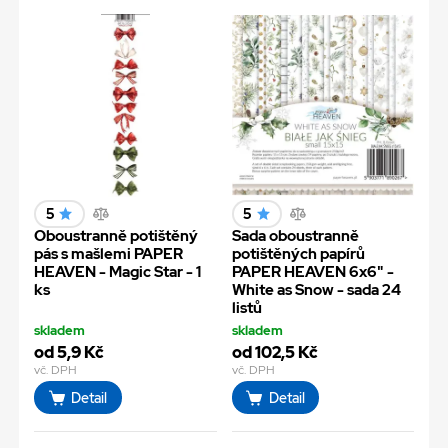
5
5
Oboustranně potištěný
Sada oboustranně
pás s mašlemi PAPER
potištěných papírů
HEAVEN - Magic Star - 1
PAPER HEAVEN 6x6" -
ks
White as Snow - sada 24
listů
skladem
skladem
od 5,9 Kč
od 102,5 Kč
vč. DPH
vč. DPH
Detail
Detail