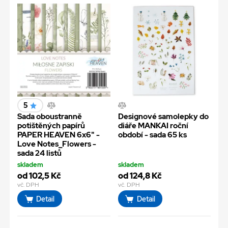
5
Sada oboustranně
Designové samolepky do
potištěných papírů
diáře MANKAI roční
PAPER HEAVEN 6x6" -
období - sada 65 ks
Love Notes_Flowers -
sada 24 listů
skladem
skladem
od 102,5 Kč
od 124,8 Kč
vč. DPH
vč. DPH
Detail
Detail