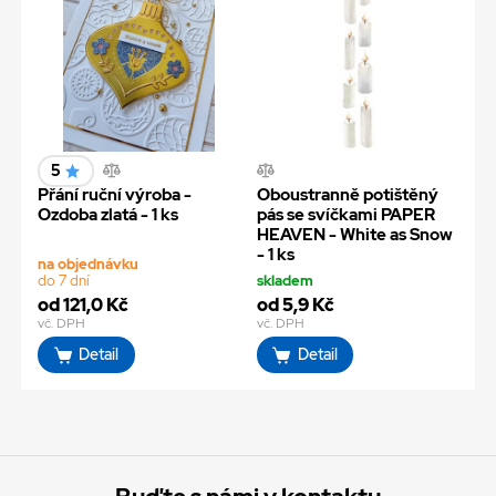
5
Přání ruční výroba -
Oboustranně potištěný
Ozdoba zlatá - 1 ks
pás se svíčkami PAPER
HEAVEN - White as Snow
- 1 ks
na objednávku
do 7 dní
skladem
od 121,0 Kč
od 5,9 Kč
vč. DPH
vč. DPH
Detail
Detail