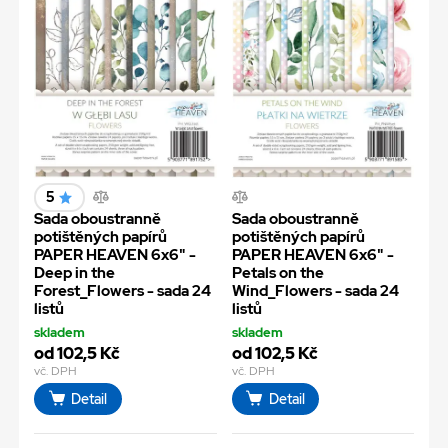
5
Sada oboustranně
Sada oboustranně
potištěných papírů
potištěných papírů
PAPER HEAVEN 6x6" -
PAPER HEAVEN 6x6" -
Deep in the
Petals on the
Forest_Flowers - sada 24
Wind_Flowers - sada 24
listů
listů
skladem
skladem
od 102,5 Kč
od 102,5 Kč
vč. DPH
vč. DPH
Detail
Detail