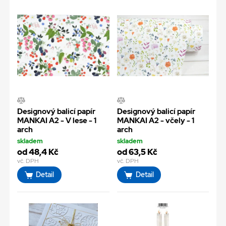
Designový balicí papír
Designový balicí papír
MANKAI A2 - V lese - 1
MANKAI A2 - včely - 1
arch
arch
skladem
skladem
od 48,4 Kč
od 63,5 Kč
vč. DPH
vč. DPH
Detail
Detail