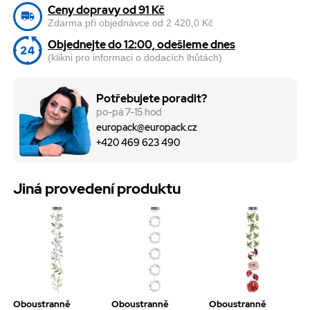
Ceny dopravy od 91 Kč
Zdarma při objednávce od 2 420,0 Kč
Objednejte do 12:00, odešleme dnes
(klikni pro informaci o dodacích lhůtách)
Potřebujete poradit?
po-pá 7-15 hod
europack@europack.cz
+420 469 623 490
Jiná provedení produktu
Oboustranně
Oboustranně
Oboustranně