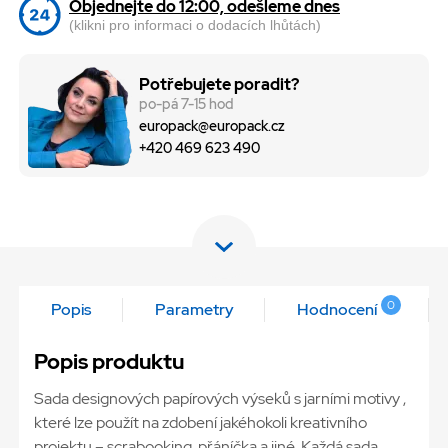
Objednejte do 12:00, odešleme dnes
(klikni pro informaci o dodacích lhůtách)
Potřebujete poradit?
po-pá 7-15 hod
europack@europack.cz
+420 469 623 490
0
Popis
Parametry
Hodnocení
Popis produktu
Sada designových papírových výseků s jarními motivy ,
které lze použít na zdobení jakéhokoli kreativního
projektu – scrabooking, přáníčka a jiné. Každá sada