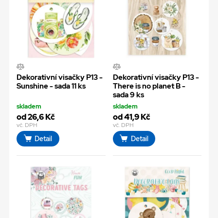
Dekorativní visačky P13 -
Dekorativní visačky P13 -
Sunshine - sada 11 ks
There is no planet B -
sada 9 ks
skladem
skladem
od 26,6 Kč
od 41,9 Kč
vč. DPH
vč. DPH
Detail
Detail