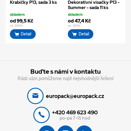
Krabičky P13, sada 3 ks
Dekorativní visačky P13 -
Summer - sada 11 ks
skladem
skladem
od 99,5 Kč
od 47,4 Kč
vč. DPH
vč. DPH
Detail
Detail
Buďte s námi v kontaktu
Rádi vám pomůžeme najít nejvhodnější řešení
europack@europack.cz
+420 469 623 490
po-pá 7-15 hod