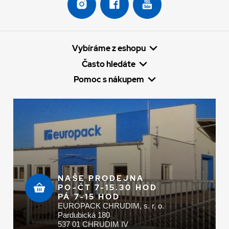
Vybíráme z eshopu
Často hledáte
Pomoc s nákupem
NAŠE PRODEJNA
PO-ČT 7-15.30 HOD
PÁ 7-15 HOD
EUROPACK CHRUDIM, s. r. o.
Pardubická 180
537 01 CHRUDIM IV