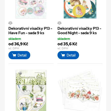
Dekorativní visačky P13 -
Dekorativní visačky P13 -
Have Fun - sada 9 ks
Good Night - sada 9 ks
skladem
skladem
od 36,9 Kč
od 35,6 Kč
vč. DPH
vč. DPH
Detail
Detail