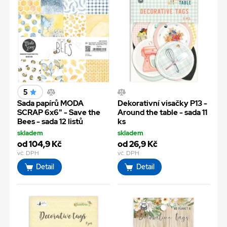
5
Sada papírů MODA
Dekorativní visačky P13 -
SCRAP 6x6" - Save the
Around the table - sada 11
Bees - sada 12 listů
ks
skladem
skladem
od 104,9 Kč
od 26,9 Kč
vč. DPH
vč. DPH
Detail
Detail