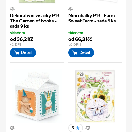
Dekorativní visačky P13 -
Mini obálky P13 - Farm
The Garden of books -
Sweet Farm - sada 5 ks
sada 9 ks
skladem
skladem
od 36,2 Kč
od 66,3 Kč
vč. DPH
vč. DPH
Detail
Detail
5