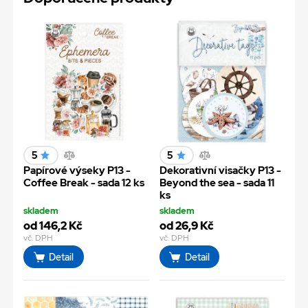
5
5
Papírové výseky P13 -
Dekorativní visačky P13 -
Coffee Break - sada 12 ks
Beyond the sea - sada 11
ks
skladem
skladem
od 146,2 Kč
od 26,9 Kč
vč. DPH
vč. DPH
Detail
Detail