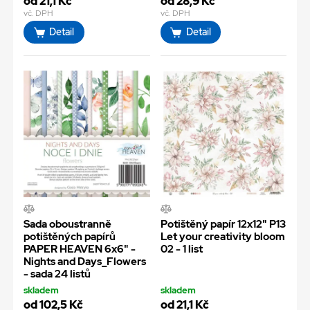
od 21,1 Kč
od 28,9 Kč
vč. DPH
vč. DPH
Detail
Detail
Sada oboustranně
Potištěný papír 12x12" P13
potištěných papírů
Let your creativity bloom
PAPER HEAVEN 6x6" -
02 - 1 list
Nights and Days_Flowers
- sada 24 listů
skladem
skladem
od 102,5 Kč
od 21,1 Kč