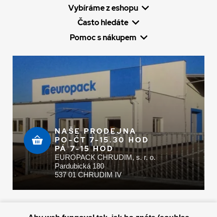
Vybíráme z eshopu
Často hledáte
Pomoc s nákupem
NAŠE PRODEJNA
PO-ČT 7-15.30 HOD
PÁ 7-15 HOD
EUROPACK CHRUDIM, s. r. o.
Pardubická 180
537 01 CHRUDIM IV
Zaplatit u nás můžete hotově i online