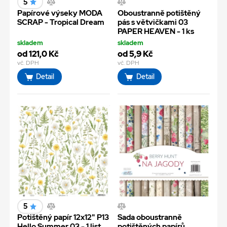
5
Papírové výseky MODA
Oboustranně potištěný
SCRAP - Tropical Dream
pás s větvičkami 03
PAPER HEAVEN - 1 ks
skladem
skladem
od 121,0 Kč
od 5,9 Kč
vč. DPH
vč. DPH
Detail
Detail
5
Potištěný papír 12x12" P13
Sada oboustranně
Hello Summer 03 - 1 list
potištěných papírů