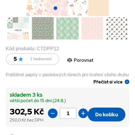
Kód produktu:
CTDPP12
5
1 hodnocení
Porovnat
Potištěné papíry v pastelových tónech pro tvoření všeho druhu
Přečíst si více
skladem 3 ks
větší počet do 15 dní (24.8.)
302,5 Kč
Do košíku
250,0
Kč bez DPH