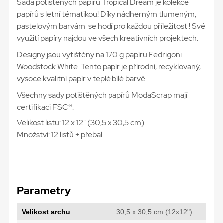
Sada potištěných papírů Tropical Dream je kolekce
papírů s letní tématikou! Díky nádherným tlumeným,
pastelovým barvám se hodí pro každou příležitost ! Své
využití papíry najdou ve všech kreativních projektech.
Designy jsou vytištěny na 170 g papíru Fedrigoni
Woodstock White. Tento papír je přírodní, recyklovaný,
vysoce kvalitní papír v teplé bílé barvě.
Všechny sady potištěných papírů ModaScrap mají
certifikaci FSC®.
Velikost listu: 12 x 12" (30,5 x 30,5 cm)
Množství: 12 listů + přebal
Parametry
Velikost archu
30,5 x 30,5 cm (12x12")