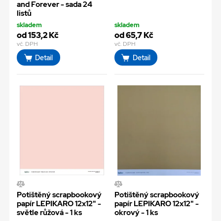
and Forever - sada 24
listů
skladem
skladem
od 153,2 Kč
od 65,7 Kč
vč. DPH
vč. DPH
Detail
Detail
Potištěný scrapbookový
Potištěný scrapbookový
papír LEPIKARO 12x12" -
papír LEPIKARO 12x12" -
světle růžová - 1 ks
okrový - 1 ks