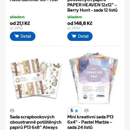
PAPER HEAVEN 12x12" -
Berry Hunt - sada 12 listů
skladem
skladem
od 21,1 Kč
od 148,8 Kč
vč. DPH
vč. DPH
Detail
Detail
5
Sada scrapbookových
Mini kreativní sada P13
oboustranně potištěných
6x4" - Pastel Marble -
papírů P13 6x8" Always
sada 24 listů