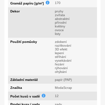
170
Gramáž papíru [g/m²]
Dekor
pruhy
zvířata
abstraktní
přírodní
květiny
ovoce
listy
Použití pomůcky
zdobení
razítkování
3D efekt
lepení
stříhání
vysekávání
řezání
rýhování
ohýbání
Základní materiál
papír (PAP)
Značka
ModaScrap
12
Počet kusů v sadě
Prodej kusy / sady
sady