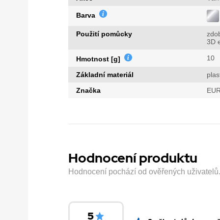
Barva
Použití pomůcky
zdo
3D e
10
Hmotnost [g]
Základní materiál
plas
Značka
EUR
Hodnocení produktu
Hodnocení pochází od ověřených uživatelů. H
5