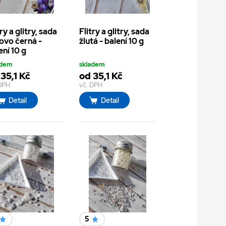
try a glitry, sada
Flitry a glitry, sada
lovo černá -
žlutá - balení 10 g
ení 10 g
adem
skladem
35,1 Kč
od 35,1 Kč
 DPH
vč. DPH
Detail
Detail
5