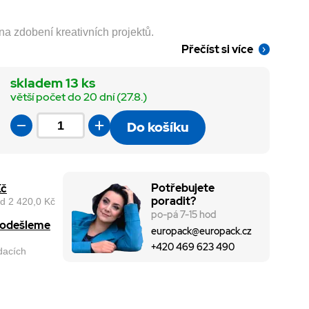
na zdobení kreativních projektů.
Přečíst si více
skladem 13 ks
větší počet do 20 dní (27.8.)
Do košíku
Potřebujete
Kč
poradit?
d 2 420,0 Kč
po-pá 7-15 hod
, odešleme
europack@europack.cz
+420 469 623 490
odacích