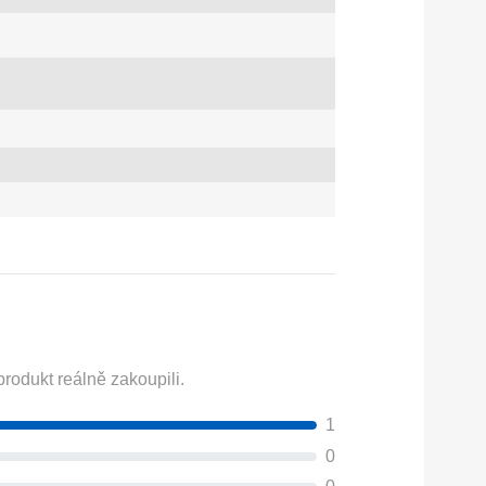
rodukt reálně zakoupili.
1
0