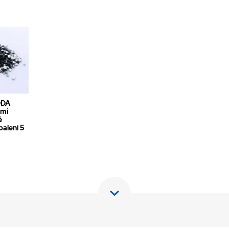
ODA
emi
é
balení 5