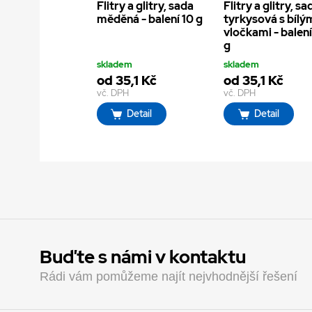
Flitry a glitry, sada
Flitry a glitry, sa
měděná - balení 10 g
tyrkysová s bílý
vločkami - balení
g
skladem
skladem
od 35,1 Kč
od 35,1 Kč
vč. DPH
vč. DPH
Detail
Detail
Buďte s námi v kontaktu
Rádi vám pomůžeme najít nejvhodnější řešení