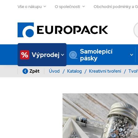
Vše o nákupu
O společnosti
Obchodní podmínky a 
Samolepicí
Výprodej
pásky
Zpět
Úvod
/
Katalog
/
Kreativní tvoření
/
Tvoř