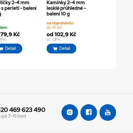
ličky 2-4 mm
Kamínky 2-4 mm
 s perletí - balení
lesklé průhledné -
g
balení 10 g
na objednávku
adem
do 14 dní
 79,9 Kč
od 102,9 Kč
 DPH
vč. DPH
Detail
Detail
20 469 623 490
-pá 7-15 hod