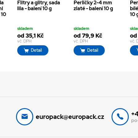
da
Flitry a glitry, sada
Perličky 2-4 mm
Per
mi
lila - balení 10 g
zlaté - balení 10 g
bílé
 10
10 
skladem
skladem
skl
od 35,1 Kč
od 79,9 Kč
od
vč. DPH
vč. DPH
vč.
Detail
Detail
+4
europack@europack.cz
po