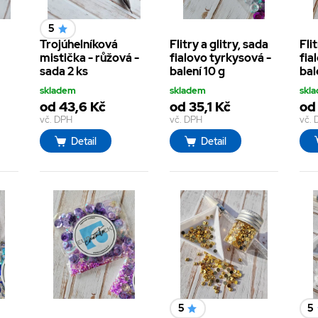
5
Trojúhelníková
Flitry a glitry, sada
Fli
mistička - růžová -
fialovo tyrkysová -
fia
sada 2 ks
balení 10 g
bal
skladem
skladem
skl
od 43,6 Kč
od 35,1 Kč
od 
vč. DPH
vč. DPH
vč.
Detail
Detail
5
5