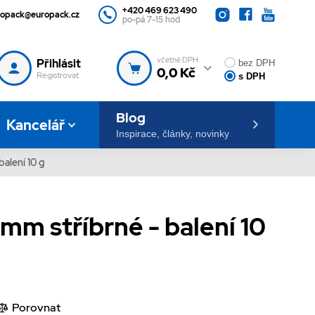
+420 469 623 490
ropack@europack.cz
po-pá 7-15 hod
včetně DPH
Přihlásit
bez DPH
0,0 Kč
Registrovat
s DPH
Blog
Kancelář
Inspirace, články, novinky
balení 10 g
 mm stříbrné - balení 10
Porovnat