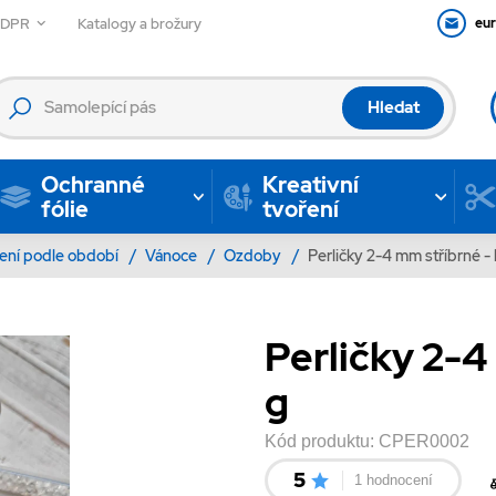
GDPR
Katalogy a brožury
eu
Hledat
Ochranné
Kreativní
fólie
tvoření
ení podle období
/
Vánoce
/
Ozdoby
/
Perličky 2-4 mm stříbrné - 
Perličky 2-4
g
Kód produktu:
CPER0002
5
1 hodnocení