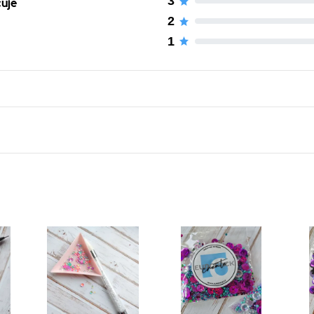
3
čuje
2
1