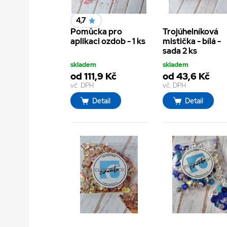
4,7
Pomůcka pro
Trojúhelníková
aplikaci ozdob - 1 ks
mistička - bílá -
sada 2 ks
skladem
skladem
od 111,9 Kč
od 43,6 Kč
vč. DPH
vč. DPH
Detail
Detail