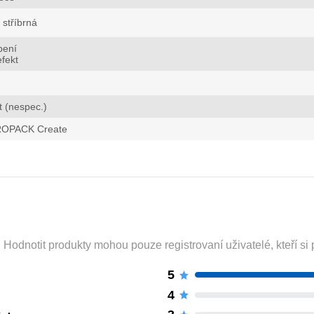
stříbrná
bení
fekt
t (nespec.)
OPACK Create
odnotit produkty mohou pouze registrovaní uživatelé, kteří si p
5
4