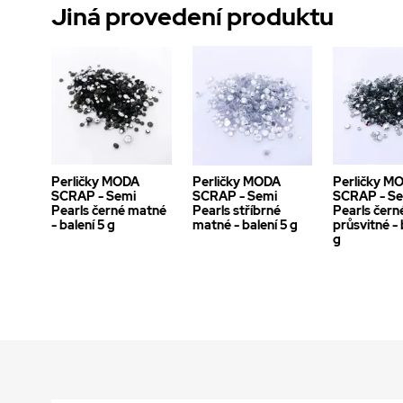
Jiná provedení produktu
Perličky MODA
Perličky MODA
Perličky M
SCRAP - Semi
SCRAP - Semi
SCRAP - S
Pearls černé matné
Pearls stříbrné
Pearls čern
- balení 5 g
matné - balení 5 g
průsvitné - 
g