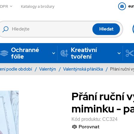
GDPR
Katalogy a brožury
eu
Hledat
Ochranné
Kreativní
fólie
tvoření
ení podle období
/
Valentýn
/
Valentýnská přáníčka
/
Přání ruční 
Přání ruční 
miminku - pa
Kód produktu:
CC324
Porovnat