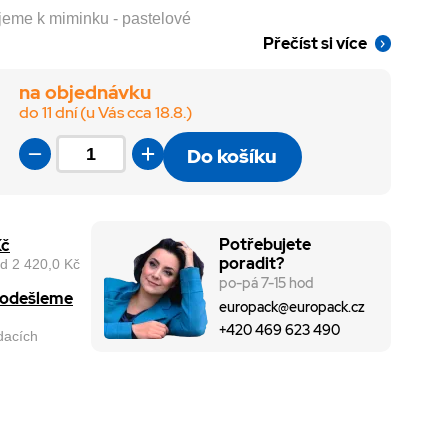
ejeme k miminku - pastelové
Přečíst si více
na objednávku
do 11 dní (u Vás cca 18.8.)
Do košíku
Potřebujete
Kč
poradit?
d 2 420,0 Kč
po-pá 7-15 hod
, odešleme
europack@europack.cz
+420 469 623 490
odacích