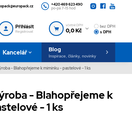
+420 469 623 490
ropack@europack.cz
po-pá 7-15 hod
včetně DPH
Přihlásit
bez DPH
0,0 Kč
Registrovat
s DPH
Blog
Kancelář
Inspirace, články, novinky
výroba - Blahopřejeme k miminku - pastelové - 1 ks
výroba - Blahopřejeme k
stelové - 1 ks