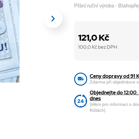
Přání ruční výroba - Blahopř
121,0 Kč
100,0
Kč bez DPH
Ceny dopravy od 91 
Zdarma při objednávce o
Objednejte do 12:00
dnes
(klikni pro informaci o d
lhůtách)