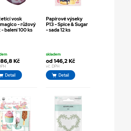
etící vosk
Papírové výseky
magico - růžový
P13 - Spice & Sugar
 - balení 100 ks
- sada 12 ks
adem
skladem
 86,8 Kč
od 146,2 Kč
 DPH
vč. DPH
Detail
Detail