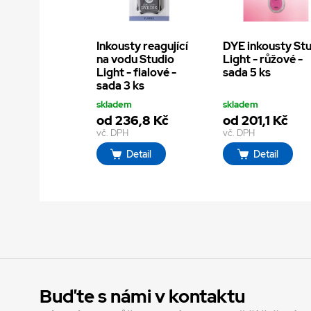
Inkousty reagující
DYE inkousty St
na vodu Studio
Light - růžové -
Light - fialové -
sada 5 ks
sada 3 ks
skladem
skladem
od 236,8 Kč
od 201,1 Kč
vč. DPH
vč. DPH
Detail
Detail
Buďte s námi v kontaktu