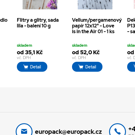
udio
Flitry a glitry, sada
Vellum/pergamenový
Dek
lila - balení 10 g
papír 12x12" - Love
P13
is in the Air 01 - 1 ks
- s
skladem
skladem
skl
od 35,1 Kč
od 52,0 Kč
od
vč. DPH
vč. DPH
vč.
Detail
Detail
+4
europack@europack.cz