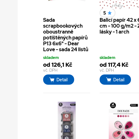
5
Sada
Balicí papír 42 x
scrapbookových
cm - 100 g/m2 - 
oboustranně
lásky - 1 arch
potištěných papírů
P13 6x6" - Dear
Love - sada 24 listů
skladem
skladem
od 126,1 Kč
od 117,4 Kč
vč. DPH
vč. DPH
Detail
Detail