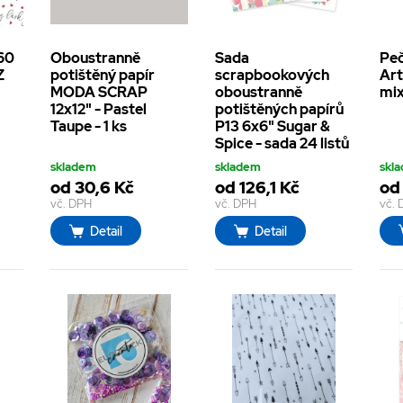
 60
Oboustranně
Sada
Peč
Z
potištěný papír
scrapbookových
Art
MODA SCRAP
oboustranně
mix
12x12" - Pastel
potištěných papírů
Taupe - 1 ks
P13 6x6" Sugar &
Spice - sada 24 listů
skladem
skladem
skl
od 30,6 Kč
od 126,1 Kč
od
vč. DPH
vč. DPH
vč.
Detail
Detail