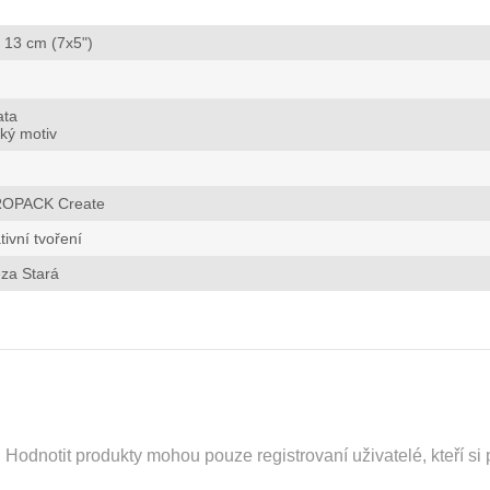
 13 cm (7x5")
ata
ký motiv
OPACK Create
tivní tvoření
za Stará
odnotit produkty mohou pouze registrovaní uživatelé, kteří si p