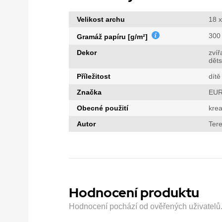
Velikost archu
18 x
300
Gramáž papíru [g/m²]
Dekor
zvíř
děts
Příležitost
dítě
Značka
EUR
Obecné použití
krea
Autor
Tere
Hodnocení produktu
Hodnocení pochází od ověřených uživatelů. H