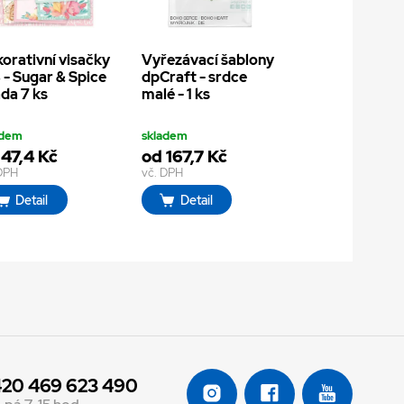
orativní visačky
Vyřezávací šablony
 - Sugar & Spice
dpCraft - srdce
ada 7 ks
malé - 1 ks
adem
skladem
 47,4 Kč
od 167,7 Kč
 DPH
vč. DPH
Detail
Detail
20 469 623 490