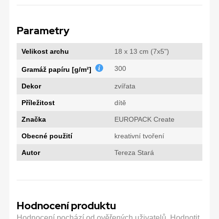
Parametry
Velikost archu
18 x 13 cm (7x5")
300
Gramáž papíru [g/m²]
Dekor
zvířata
Příležitost
dítě
Značka
EUROPACK Create
Obecné použití
kreativní tvoření
Autor
Tereza Stará
Hodnocení produktu
Hodnocení pochází od ověřených uživatelů. Hodnotit