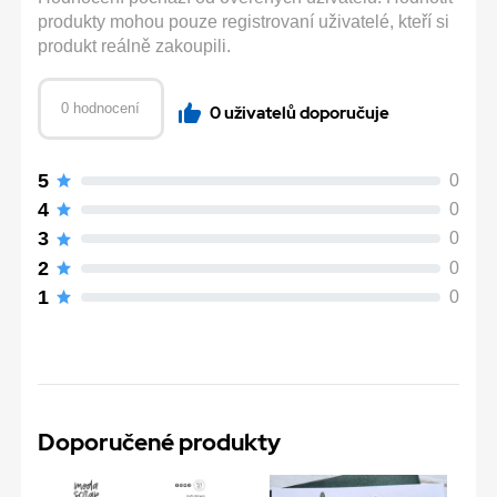
produkty mohou pouze registrovaní uživatelé, kteří si
produkt reálně zakoupili.
0 hodnocení
0 uživatelů doporučuje
5
0
4
0
3
0
2
0
1
0
Doporučené produkty