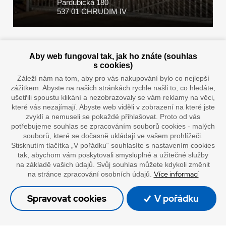
Pardubická 180
537 01 CHRUDIM IV
Zaplatit u nás můžete hotově i online
Aby web fungoval tak, jak ho znáte (souhlas
s cookies)
Záleží nám na tom, aby pro vás nakupování bylo co nejlepší
zážitkem. Abyste na našich stránkách rychle našli to, co hledáte,
Doprava vaším oblíbeným dopravcem
ušetřili spoustu klikání a nezobrazovaly se vám reklamy na věci,
které vás nezajímají. Abyste web viděli v zobrazení na které jste
zvyklí a nemuseli se pokaždé přihlašovat. Proto od vás
potřebujeme souhlas se zpracováním souborů cookies - malých
souborů, které se dočasně ukládají ve vašem prohlížeči.
Stisknutím tlačítka „V pořádku“ souhlasíte s nastavením cookies
tak, abychom vám poskytovali smysluplné a užitečné služby
na základě vašich údajů. Svůj souhlas můžete kdykoli změnit
Více informací
na stránce zpracování osobních údajů.
”Lepíme s jistotou”
Spravovat cookies
V pořádku
© Oficiální stránky společnosti Europack
Made by