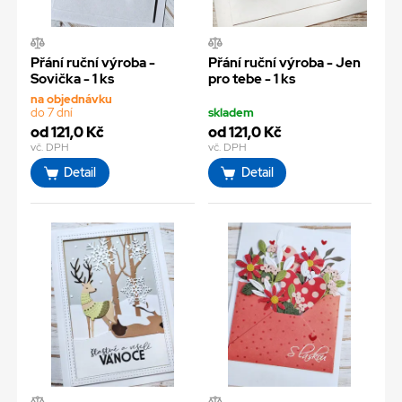
Přání ruční výroba -
Přání ruční výroba - Jen
Sovička - 1 ks
pro tebe - 1 ks
na objednávku
do 7 dní
skladem
od 121,0 Kč
od 121,0 Kč
vč. DPH
vč. DPH
Detail
Detail