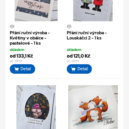
Přání ruční výroba -
Přání ruční výroba -
Květiny v obálce -
Louskáčci 2 - 1 ks
pastelové - 1 ks
skladem
skladem
od 133,1 Kč
od 121,0 Kč
vč. DPH
vč. DPH
Detail
Detail