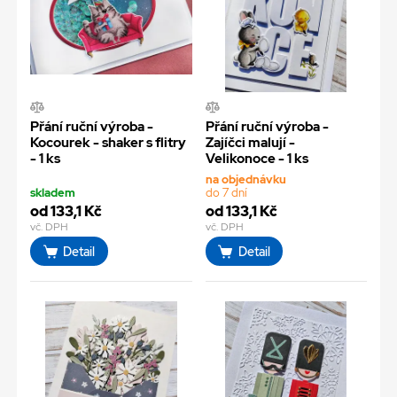
Přání ruční výroba -
Přání ruční výroba -
Kocourek - shaker s flitry
Zajíčci malují -
- 1 ks
Velikonoce - 1 ks
na objednávku
skladem
do 7 dní
od 133,1 Kč
od 133,1 Kč
vč. DPH
vč. DPH
Detail
Detail