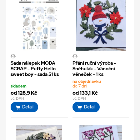
Sada nálepek MODA
Přání ruční výroba -
SCRAP - Puffy Hello
Sněhulák - Vánoční
sweet boy - sada 51 ks
věneček - 1 ks
na objednávku
skladem
do 7 dní
od 128,9 Kč
od 133,1 Kč
vč. DPH
vč. DPH
Detail
Detail