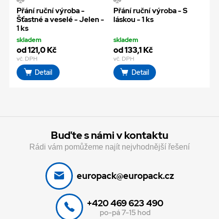
Přání ruční výroba -
Přání ruční výroba - S
Šťastné a veselé - Jelen -
láskou - 1 ks
1 ks
skladem
skladem
od 121,0 Kč
od 133,1 Kč
vč. DPH
vč. DPH
Detail
Detail
Buďte s námi v kontaktu
Rádi vám pomůžeme najít nejvhodnější řešení
europack@europack.cz
+420 469 623 490
po-pá 7-15 hod