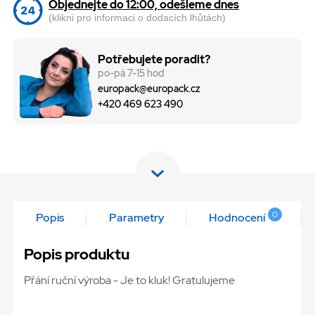
Objednejte do 12:00, odešleme dnes
(klikni pro informaci o dodacích lhůtách)
Potřebujete poradit?
po-pá 7-15 hod
europack@europack.cz
+420 469 623 490
0
Popis
Parametry
Hodnocení
Popis produktu
Přání ruční výroba - Je to kluk! Gratulujeme