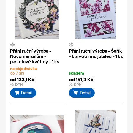
Přání ruční výroba -
Přání ruční výroba - Šeřík
Novomanželům -
- k životnímu jubileu - 1 ks
pastelové květiny - 1 ks
na objednávku
do 7 dní
skladem
od 133,1 Kč
od 151,3 Kč
vč. DPH
vč. DPH
Detail
Detail