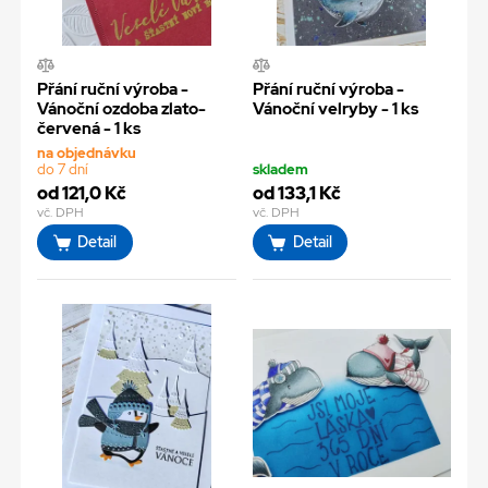
Přání ruční výroba -
Přání ruční výroba -
Vánoční ozdoba zlato-
Vánoční velryby - 1 ks
červená - 1 ks
na objednávku
do 7 dní
skladem
od 121,0 Kč
od 133,1 Kč
vč. DPH
vč. DPH
Detail
Detail