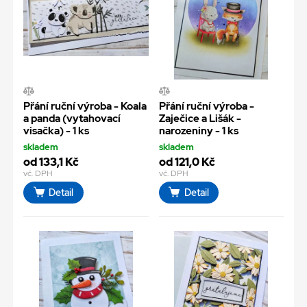
Přání ruční výroba - Koala
Přání ruční výroba -
a panda (vytahovací
Zaječice a Lišák -
visačka) - 1 ks
narozeniny - 1 ks
skladem
skladem
od 133,1 Kč
od 121,0 Kč
vč. DPH
vč. DPH
Detail
Detail