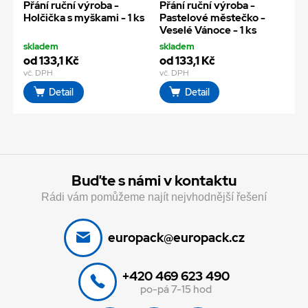
Přání ruční výroba -
Přání ruční výroba -
Holčička s myškami - 1 ks
Pastelové městečko -
Veselé Vánoce - 1 ks
skladem
skladem
od 133,1 Kč
od 133,1 Kč
vč. DPH
vč. DPH
Detail
Detail
Buďte s námi v kontaktu
Rádi vám pomůžeme najít nejvhodnější řešení
europack@europack.cz
+420 469 623 490
po-pá 7-15 hod