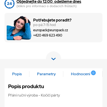
Objednejte do 12:00, odešleme dnes
(klikni pro informaci o dodacích lhůtách)
Potřebujete poradit?
po-pá 7-15 hod
europack@europack.cz
+420 469 623 490
0
Popis
Parametry
Hodnocení
Popis produktu
Přání ruční výroba - Kočičí párty