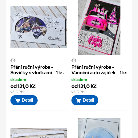
Přání ruční výroba -
Přání ruční výroba -
Sovičky s vločkami - 1 ks
Vánoční auto zajíček - 1 ks
skladem
skladem
od 121,0 Kč
od 121,0 Kč
vč. DPH
vč. DPH
Detail
Detail