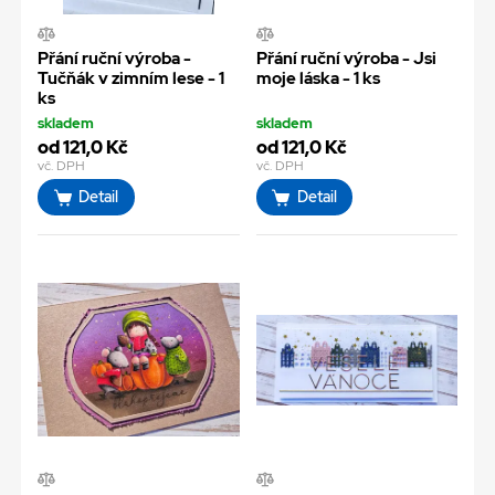
Přání ruční výroba -
Přání ruční výroba - Jsi
Tučňák v zimním lese - 1
moje láska - 1 ks
ks
skladem
skladem
od 121,0 Kč
od 121,0 Kč
vč. DPH
vč. DPH
Detail
Detail