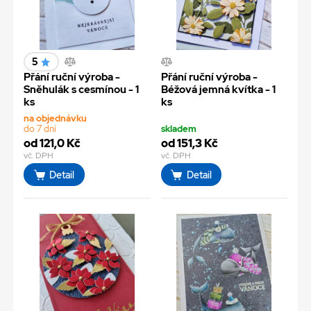
5
Přání ruční výroba -
Přání ruční výroba -
Sněhulák s cesmínou - 1
Béžová jemná kvítka - 1
ks
ks
na objednávku
do 7 dní
skladem
od 121,0 Kč
od 151,3 Kč
vč. DPH
vč. DPH
Detail
Detail