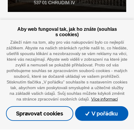
537 01 CHRUDIM IV
Zaplatit u nás můžete hotově i online
Aby web fungoval tak, jak ho znáte (souhlas
s cookies)
Záleží nám na tom, aby pro vás nakupování bylo co nejlepší
zážitkem. Abyste na našich stránkách rychle našli to, co hledáte,
Doprava vaším oblíbeným dopravcem
ušetřili spoustu klikání a nezobrazovaly se vám reklamy na věci,
které vás nezajímají. Abyste web viděli v zobrazení na které jste
zvyklí a nemuseli se pokaždé přihlašovat. Proto od vás
potřebujeme souhlas se zpracováním souborů cookies - malých
souborů, které se dočasně ukládají ve vašem prohlížeči.
Stisknutím tlačítka „V pořádku“ souhlasíte s nastavením cookies
tak, abychom vám poskytovali smysluplné a užitečné služby
na základě vašich údajů. Svůj souhlas můžete kdykoli změnit
Více informací
na stránce zpracování osobních údajů.
”Lepíme s jistotou”
Spravovat cookies
V pořádku
© Oficiální stránky společnosti Europack
Made by