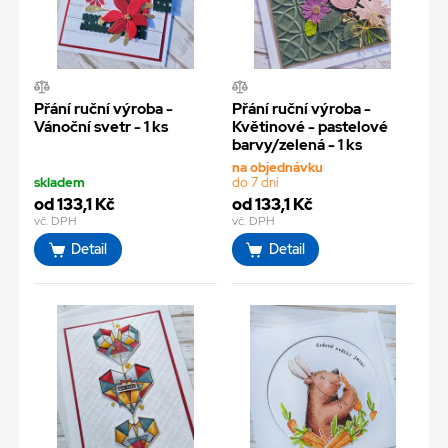
Přání ruční výroba -
Přání ruční výroba -
Vánoční svetr - 1 ks
Květinové - pastelové
barvy/zelená - 1 ks
na objednávku
skladem
do 7 dní
od 133,1 Kč
od 133,1 Kč
vč. DPH
vč. DPH
Detail
Detail