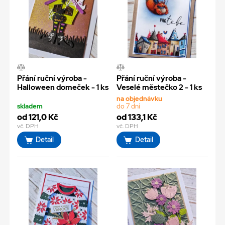
Přání ruční výroba -
Přání ruční výroba -
Halloween domeček - 1 ks
Veselé městečko 2 - 1 ks
na objednávku
skladem
do 7 dní
od 121,0 Kč
od 133,1 Kč
vč. DPH
vč. DPH
Detail
Detail