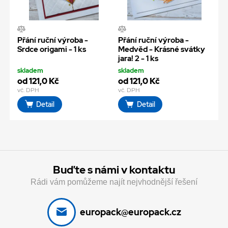
Přání ruční výroba -
Přání ruční výroba -
Srdce origami - 1 ks
Medvěd - Krásné svátky
jara! 2 - 1 ks
skladem
skladem
od 121,0 Kč
od 121,0 Kč
vč. DPH
vč. DPH
Detail
Detail
Buďte s námi v kontaktu
Rádi vám pomůžeme najít nejvhodnější řešení
europack@europack.cz