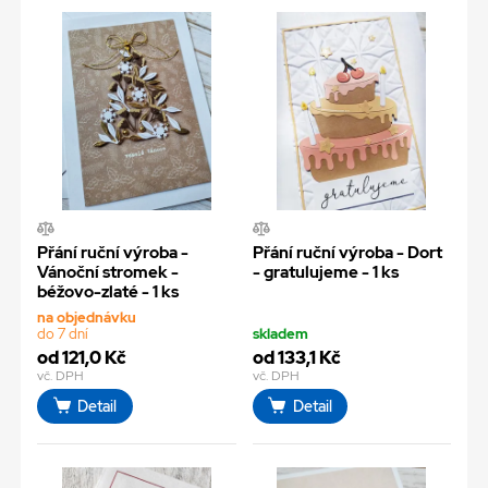
Přání ruční výroba -
Přání ruční výroba - Dort
Vánoční stromek -
- gratulujeme - 1 ks
béžovo-zlaté - 1 ks
na objednávku
do 7 dní
skladem
od 121,0 Kč
od 133,1 Kč
vč. DPH
vč. DPH
Detail
Detail