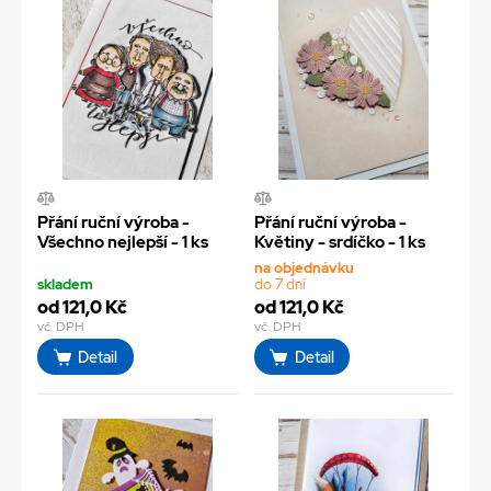
Přání ruční výroba -
Přání ruční výroba -
Všechno nejlepší - 1 ks
Květiny - srdíčko - 1 ks
na objednávku
skladem
do 7 dní
od 121,0 Kč
od 121,0 Kč
vč. DPH
vč. DPH
Detail
Detail