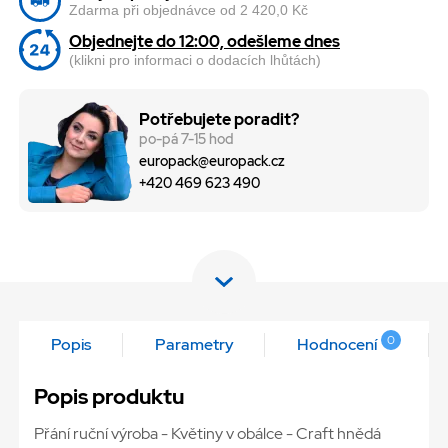
Zdarma při objednávce od 2 420,0 Kč
Objednejte do 12:00, odešleme dnes
(klikni pro informaci o dodacích lhůtách)
Potřebujete poradit?
po-pá 7-15 hod
europack@europack.cz
+420 469 623 490
0
Popis
Parametry
Hodnocení
Popis produktu
Přání ruční výroba - Květiny v obálce - Craft hnědá