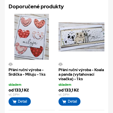
Doporučené produkty
Přání ruční výroba -
Přání ruční výroba - Koala
Srdíčka - Miluju - 1 ks
a panda (vytahovací
visačka) - 1 ks
skladem
skladem
od 133,1 Kč
od 133,1 Kč
vč. DPH
vč. DPH
Detail
Detail