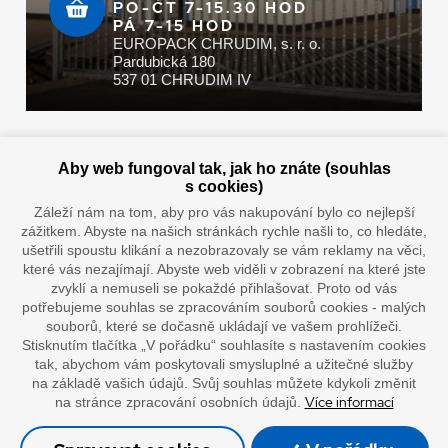
PO-ČT 7-15.30 HOD
PÁ 7-15 HOD
EUROPACK CHRUDIM, s. r. o.
Pardubická 180
537 01 CHRUDIM IV
Zaplatit u nás můžete hotově i online
Aby web fungoval tak, jak ho znáte (souhlas
s cookies)
Záleží nám na tom, aby pro vás nakupování bylo co nejlepší
zážitkem. Abyste na našich stránkách rychle našli to, co hledáte,
Doprava vaším oblíbeným dopravcem
ušetřili spoustu klikání a nezobrazovaly se vám reklamy na věci,
které vás nezajímají. Abyste web viděli v zobrazení na které jste
zvyklí a nemuseli se pokaždé přihlašovat. Proto od vás
potřebujeme souhlas se zpracováním souborů cookies - malých
souborů, které se dočasně ukládají ve vašem prohlížeči.
Stisknutím tlačítka „V pořádku“ souhlasíte s nastavením cookies
tak, abychom vám poskytovali smysluplné a užitečné služby
na základě vašich údajů. Svůj souhlas můžete kdykoli změnit
Více informací
na stránce zpracování osobních údajů.
”Lepíme s jistotou”