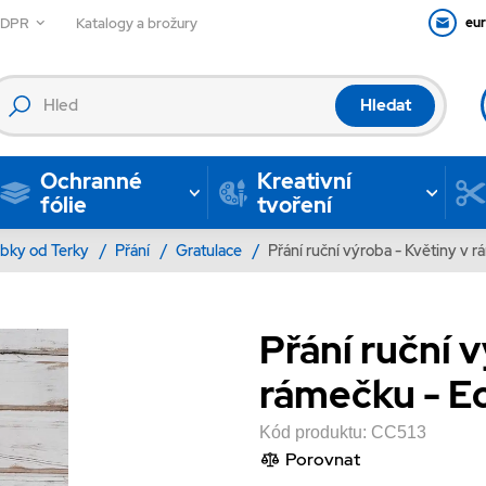
GDPR
Katalogy a brožury
eu
Hledat
Ochranné
Kreativní
fólie
tvoření
bky od Terky
/
Přání
/
Gratulace
/
Přání ruční výroba - Květiny v r
Přání ruční 
rámečku - Ec
Kód produktu:
CC513
Porovnat