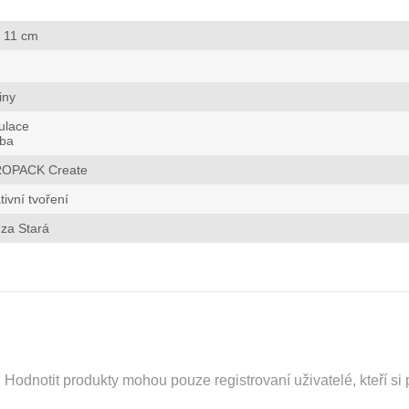
x 11 cm
iny
ulace
tba
OPACK Create
tivní tvoření
za Stará
odnotit produkty mohou pouze registrovaní uživatelé, kteří si p