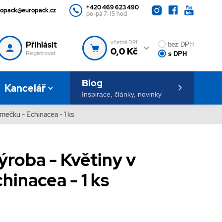
+420 469 623 490
ropack@europack.cz
po-pá 7-15 hod
včetně DPH
Přihlásit
bez DPH
0,0 Kč
Registrovat
s DPH
Blog
Kancelář
Inspirace, články, novinky
ámečku - Echinacea - 1 ks
výroba - Květiny v
hinacea - 1 ks