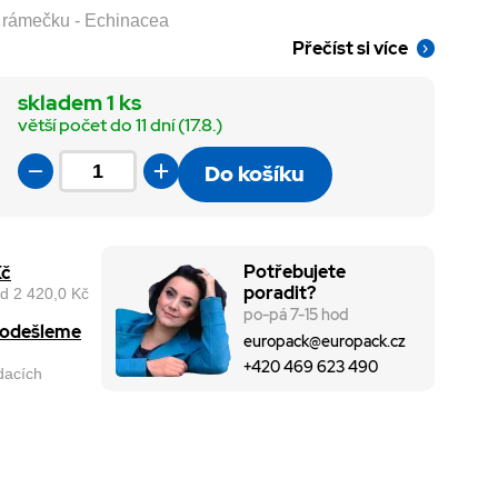
 v rámečku - Echinacea
Přečíst si více
skladem 1 ks
větší počet do 11 dní (17.8.)
Do košíku
Potřebujete
Kč
poradit?
d 2 420,0 Kč
po-pá 7-15 hod
, odešleme
europack@europack.cz
+420 469 623 490
odacích