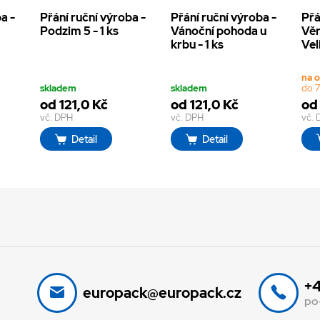
a -
Přání ruční výroba -
Přání ruční výroba -
Přá
Podzim 5 - 1 ks
Vánoční pohoda u
Věn
krbu - 1 ks
Vel
na 
skladem
skladem
do 7
od 121,0 Kč
od 121,0 Kč
od 
vč. DPH
vč. DPH
vč.
Detail
Detail
+4
europack@europack.cz
po