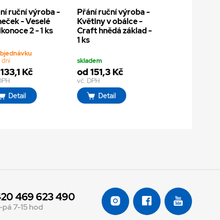
ní ruční výroba -
Přání ruční výroba -
eček - Veselé
Květiny v obálce -
ikonoce 2 - 1 ks
Craft hnědá základ -
1 ks
objednávku
 dní
skladem
133,1 Kč
od 151,3 Kč
 DPH
vč. DPH
Detail
Detail
20 469 623 490
-pá 7-15 hod