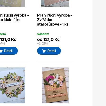
ní ruční výroba -
Přání ruční výroba -
to kluk - 1 ks
Zvířátko -
starorůžové - 1 ks
adem
skladem
121,0 Kč
od 121,0 Kč
 DPH
vč. DPH
Detail
Detail