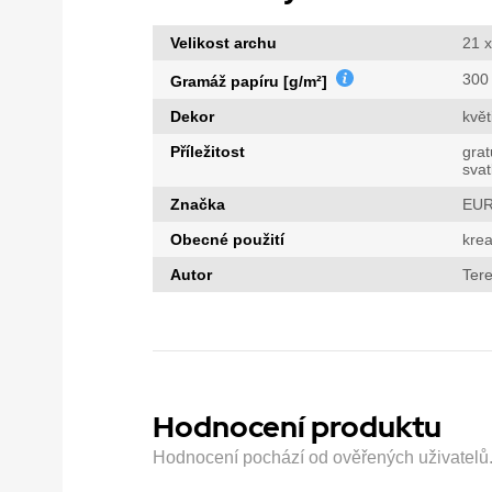
Velikost archu
21 
300
Gramáž papíru [g/m²]
Dekor
květ
Příležitost
grat
sva
Značka
EUR
Obecné použití
krea
Autor
Tere
Hodnocení produktu
Hodnocení pochází od ověřených uživatelů. H