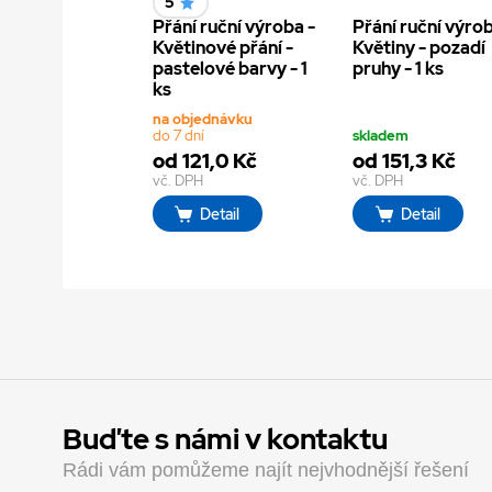
5
Přání ruční výroba -
Přání ruční výrob
Květinové přání -
Květiny - pozadí
pastelové barvy - 1
pruhy - 1 ks
ks
na objednávku
do 7 dní
skladem
od 121,0 Kč
od 151,3 Kč
vč. DPH
vč. DPH
Detail
Detail
Buďte s námi v kontaktu
Rádi vám pomůžeme najít nejvhodnější řešení