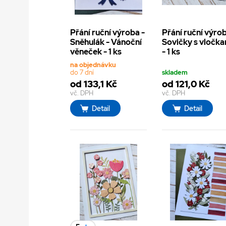
Přání ruční výroba -
Přání ruční výrob
Sněhulák - Vánoční
Sovičky s vločk
věneček - 1 ks
- 1 ks
na objednávku
do 7 dní
skladem
od 133,1 Kč
od 121,0 Kč
vč. DPH
vč. DPH
Detail
Detail