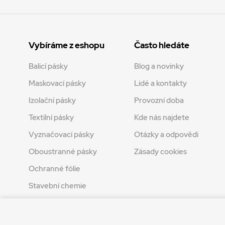
Vybíráme z eshopu
Často hledáte
Balicí pásky
Blog a novinky
Maskovací pásky
Lidé a kontakty
Izolační pásky
Provozní doba
Textilní pásky
Kde nás najdete
Vyznačovací pásky
Otázky a odpovědi
Oboustranné pásky
Zásady cookies
Ochranné fólie
Stavební chemie
Tvoření