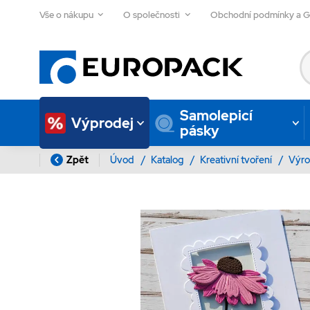
Vše o nákupu
O společnosti
Obchodní podmínky a 
Samolepicí
Výprodej
pásky
Zpět
Úvod
/
Katalog
/
Kreativní tvoření
/
Výro