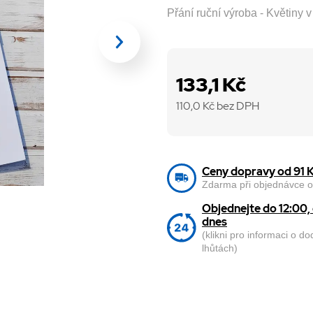
Přání ruční výroba - Květiny
133,1 Kč
110,0
Kč bez DPH
Ceny dopravy od 91 
Zdarma při objednávce o
Objednejte do 12:00
dnes
(klikni pro informaci o d
lhůtách)