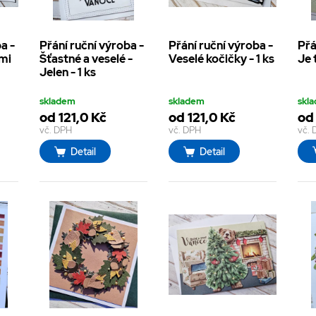
a -
Přání ruční výroba -
Přání ruční výroba -
Přá
ami
Šťastné a veselé -
Veselé kočičky - 1 ks
Je 
Jelen - 1 ks
skladem
skladem
skl
od 121,0 Kč
od 121,0 Kč
od 
vč. DPH
vč. DPH
vč.
Detail
Detail