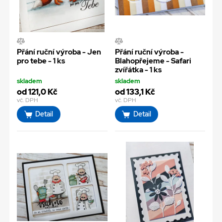
Přání ruční výroba - Jen
Přání ruční výroba -
pro tebe - 1 ks
Blahopřejeme - Safari
zvířátka - 1 ks
skladem
skladem
od 121,0 Kč
od 133,1 Kč
vč. DPH
vč. DPH
Detail
Detail