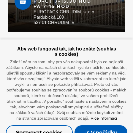
PO-ČT 7-15.30 HOD
PÁ 7-15 HOD
EUROPACK CHRUDIM, s. r. o.
Pardubická 180
537 01 CHRUDIM IV
Zaplatit u nás můžete hotově i online
Aby web fungoval tak, jak ho znáte (souhlas
s cookies)
Záleží nám na tom, aby pro vás nakupování bylo co nejlepší
zážitkem. Abyste na našich stránkách rychle našli to, co hledáte,
Doprava vaším oblíbeným dopravcem
ušetřili spoustu klikání a nezobrazovaly se vám reklamy na věci,
které vás nezajímají. Abyste web viděli v zobrazení na které jste
zvyklí a nemuseli se pokaždé přihlašovat. Proto od vás
potřebujeme souhlas se zpracováním souborů cookies - malých
souborů, které se dočasně ukládají ve vašem prohlížeči.
Stisknutím tlačítka „V pořádku“ souhlasíte s nastavením cookies
tak, abychom vám poskytovali smysluplné a užitečné služby
na základě vašich údajů. Svůj souhlas můžete kdykoli změnit
Více informací
na stránce zpracování osobních údajů.
”Lepíme s jistotou”
Spravovat cookies
V pořádku