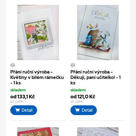
Přání ruční výroba -
Přání ruční výroba -
Květiny v bílém rámečku
Děkuji, paní učitelko! - 1
- 1 ks
ks
skladem
skladem
od 133,1 Kč
od 121,0 Kč
vč. DPH
vč. DPH
Detail
Detail