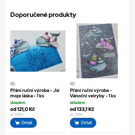
Doporučené produkty
Přání ruční výroba - Jsi
Přání ruční výroba -
moje láska - 1 ks
Vánoční velryby - 1 ks
skladem
skladem
od 121,0 Kč
od 133,1 Kč
vč. DPH
vč. DPH
Detail
Detail