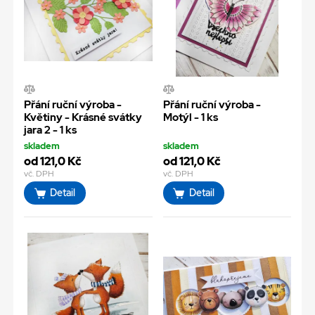
Přání ruční výroba -
Přání ruční výroba -
Květiny - Krásné svátky
Motýl - 1 ks
jara 2 - 1 ks
skladem
skladem
od 121,0 Kč
od 121,0 Kč
vč. DPH
vč. DPH
Detail
Detail