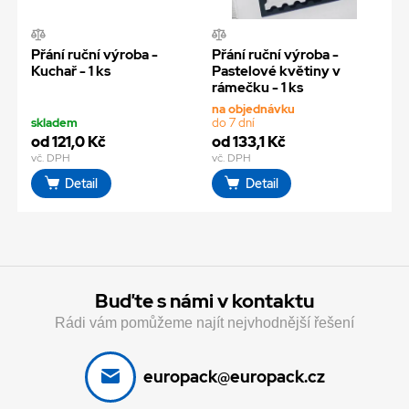
Přání ruční výroba -
Přání ruční výroba -
Kuchař - 1 ks
Pastelové květiny v
rámečku - 1 ks
na objednávku
skladem
do 7 dní
od 121,0 Kč
od 133,1 Kč
vč. DPH
vč. DPH
Detail
Detail
Buďte s námi v kontaktu
Rádi vám pomůžeme najít nejvhodnější řešení
europack@europack.cz