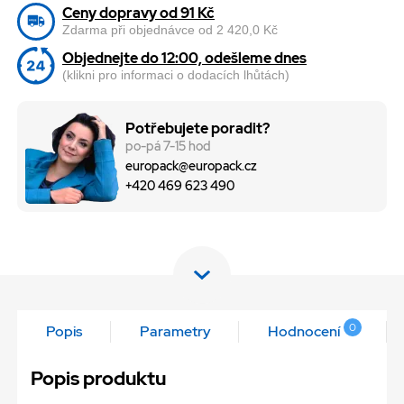
Ceny dopravy od 91 Kč
Zdarma při objednávce od 2 420,0 Kč
Objednejte do 12:00, odešleme dnes
(klikni pro informaci o dodacích lhůtách)
Potřebujete poradit?
po-pá 7-15 hod
europack@europack.cz
+420 469 623 490
0
Popis
Parametry
Hodnocení
Popis produktu