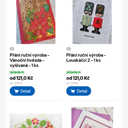
Přání ruční výroba -
Přání ruční výroba -
Vánoční hvězda -
Louskáčci 2 - 1 ks
vyšívaná - 1 ks
skladem
skladem
od 121,0 Kč
od 121,0 Kč
vč. DPH
vč. DPH
Detail
Detail