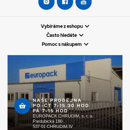
Vybíráme z eshopu
Často hledáte
Pomoc s nákupem
NAŠE PRODEJNA
PO-ČT 7-15.30 HOD
PÁ 7-15 HOD
EUROPACK CHRUDIM, s. r. o.
Pardubická 180
537 01 CHRUDIM IV