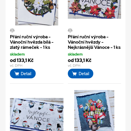
Přání ruční výroba -
Přání ruční výroba -
Vánoční hvězda bílá -
Vánoční hvězdy -
zlatý rámeček - 1 ks
Nejkrásnější Vánoce - 1 ks
skladem
skladem
od 133,1 Kč
od 133,1 Kč
vč. DPH
vč. DPH
Detail
Detail