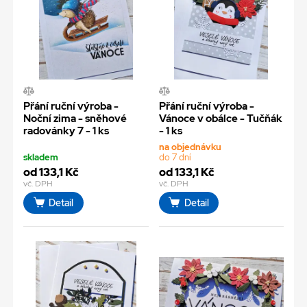
Přání ruční výroba -
Přání ruční výroba -
Noční zima - sněhové
Vánoce v obálce - Tučňák
radovánky 7 - 1 ks
- 1 ks
na objednávku
skladem
do 7 dní
od 133,1 Kč
od 133,1 Kč
vč. DPH
vč. DPH
Detail
Detail