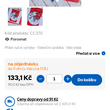
Kód produktu:
CC370
Porovnat
Přání ruční výroba - Vánoční ozdoba - bílo-zlatá
Přečíst si více
na objednávku
do 11 dní (u Vás cca 17.8.)
133,1 Kč
Do košíku
110,0
Kč bez DPH
Ceny dopravy od 91 Kč
Zdarma při objednávce od 2 420,0 Kč