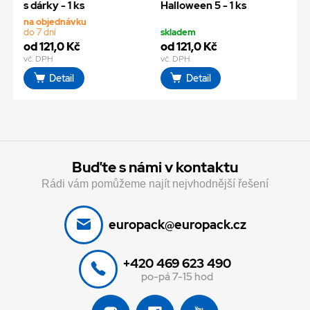
s dárky - 1 ks
Halloween 5 - 1 ks
na objednávku
do 7 dní
skladem
od 121,0 Kč
od 121,0 Kč
vč. DPH
vč. DPH
Detail
Detail
Buďte s námi v kontaktu
Rádi vám pomůžeme najít nejvhodnější řešení
europack@europack.cz
+420 469 623 490
po-pá 7-15 hod