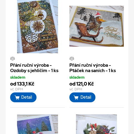
Přání ruční výroba -
Přání ruční výroba -
Ozdoby s jehličím - 1 ks
Ptáček na saních - 1 ks
skladem
skladem
od 133,1 Kč
od 121,0 Kč
vč. DPH
vč. DPH
Detail
Detail