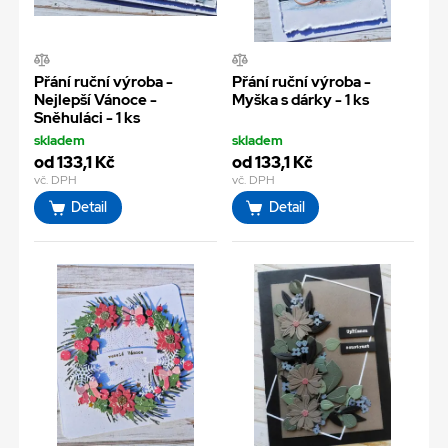
Přání ruční výroba -
Přání ruční výroba -
Nejlepší Vánoce -
Myška s dárky - 1 ks
Sněhuláci - 1 ks
skladem
skladem
od 133,1 Kč
od 133,1 Kč
vč. DPH
vč. DPH
Detail
Detail