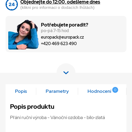
Objednejte do 12:00, odešleme dnes
(klikni pro informaci o dodacích lhůtách)
Potřebujete poradit?
po-pá 7-15 hod
europack@europack.cz
+420 469 623 490
0
Popis
Parametry
Hodnocení
Popis produktu
Přání ruční výroba - Vánoční ozdoba - bílo-zlatá