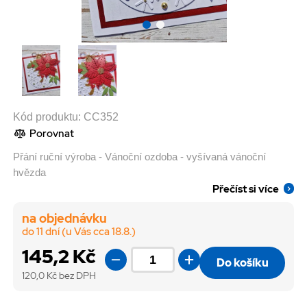
Kód produktu:
CC352
Porovnat
Přání ruční výroba - Vánoční ozdoba - vyšívaná vánoční
hvězda
Přečíst si více
na objednávku
do 11 dní (u Vás cca 18.8.)
145,2 Kč
Do košíku
120,0
Kč bez DPH