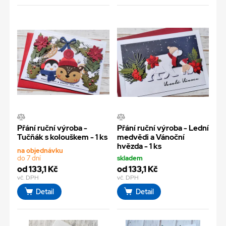
Přání ruční výroba -
Přání ruční výroba - Lední
Tučňák s kolouškem - 1 ks
medvědi a Vánoční
hvězda - 1 ks
na objednávku
do 7 dní
skladem
od 133,1 Kč
od 133,1 Kč
vč. DPH
vč. DPH
Detail
Detail