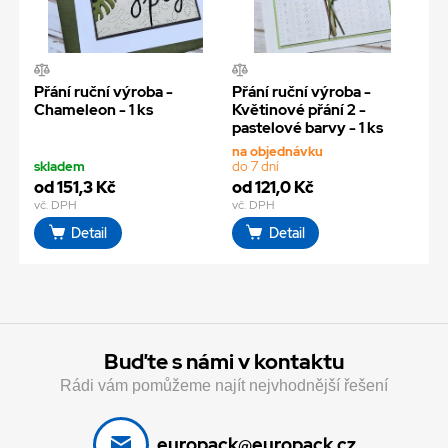
Přání ruční výroba -
Přání ruční výroba -
Chameleon - 1 ks
Květinové přání 2 -
pastelové barvy - 1 ks
na objednávku
skladem
do 7 dní
od 151,3 Kč
od 121,0 Kč
vč. DPH
vč. DPH
Detail
Detail
Buďte s námi v kontaktu
Rádi vám pomůžeme najít nejvhodnější řešení
europack@europack.cz