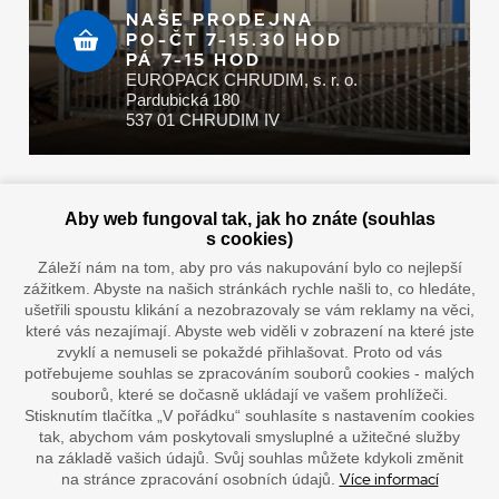
NAŠE PRODEJNA
PO-ČT 7-15.30 HOD
PÁ 7-15 HOD
EUROPACK CHRUDIM, s. r. o.
Pardubická 180
537 01 CHRUDIM IV
Zaplatit u nás můžete hotově i online
Aby web fungoval tak, jak ho znáte (souhlas
s cookies)
Záleží nám na tom, aby pro vás nakupování bylo co nejlepší
zážitkem. Abyste na našich stránkách rychle našli to, co hledáte,
Doprava vaším oblíbeným dopravcem
ušetřili spoustu klikání a nezobrazovaly se vám reklamy na věci,
které vás nezajímají. Abyste web viděli v zobrazení na které jste
zvyklí a nemuseli se pokaždé přihlašovat. Proto od vás
potřebujeme souhlas se zpracováním souborů cookies - malých
souborů, které se dočasně ukládají ve vašem prohlížeči.
Stisknutím tlačítka „V pořádku“ souhlasíte s nastavením cookies
tak, abychom vám poskytovali smysluplné a užitečné služby
na základě vašich údajů. Svůj souhlas můžete kdykoli změnit
Více informací
na stránce zpracování osobních údajů.