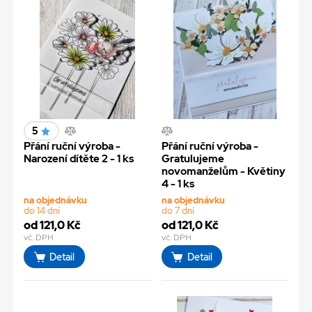
5
Přání ruční výroba -
Přání ruční výroba -
Narození dítěte 2 - 1 ks
Gratulujeme
novomanželům - Květiny
4 - 1 ks
na objednávku
na objednávku
do 14 dní
do 7 dní
od 121,0 Kč
od 121,0 Kč
vč. DPH
vč. DPH
Detail
Detail