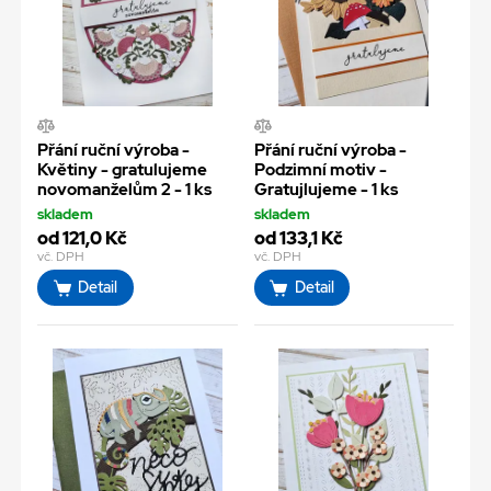
Přání ruční výroba -
Přání ruční výroba -
Květiny - gratulujeme
Podzimní motiv -
novomanželům 2 - 1 ks
Gratujlujeme - 1 ks
skladem
skladem
od 121,0 Kč
od 133,1 Kč
vč. DPH
vč. DPH
Detail
Detail