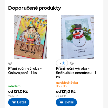
Doporučené produkty
5
Přání ruční výroba -
Přání ruční výroba -
Oslava paní - 1 ks
Sněhulák s cesmínou - 1
ks
na objednávku
skladem
do 7 dní
od 121,0 Kč
od 121,0 Kč
vč. DPH
vč. DPH
Detail
Detail