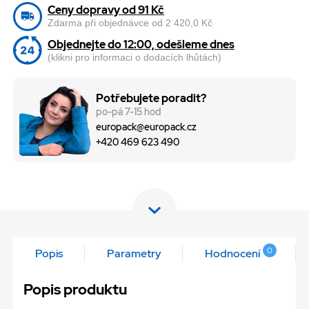
Ceny dopravy od 91 Kč
Zdarma při objednávce od 2 420,0 Kč
Objednejte do 12:00, odešleme dnes
(klikni pro informaci o dodacích lhůtách)
Potřebujete poradit?
po-pá 7-15 hod
europack@europack.cz
+420 469 623 490
0
Popis
Parametry
Hodnocení
Popis produktu