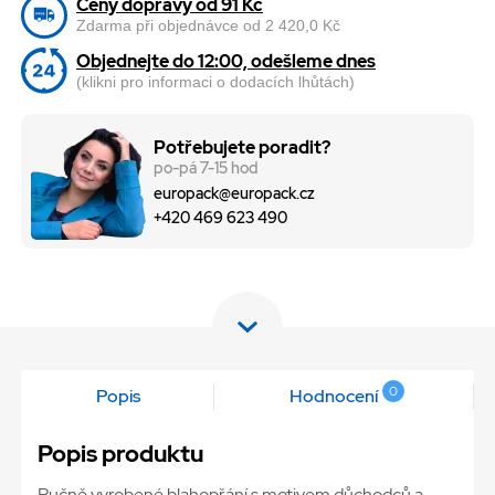
Ceny dopravy od 91 Kč
Zdarma při objednávce od 2 420,0 Kč
Objednejte do 12:00, odešleme dnes
(klikni pro informaci o dodacích lhůtách)
Potřebujete poradit?
po-pá 7-15 hod
europack@europack.cz
+420 469 623 490
0
Popis
Hodnocení
Popis produktu
Ručně vyrobené blahopřání s motivem důchodců a