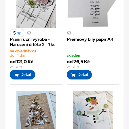
5
Přání ruční výroba -
Prémiový bílý papír A4
Narození dítěte 2 - 1 ks
na objednávku
do 14 dní
skladem
od 121,0 Kč
od 76,5 Kč
vč. DPH
vč. DPH
Detail
Detail