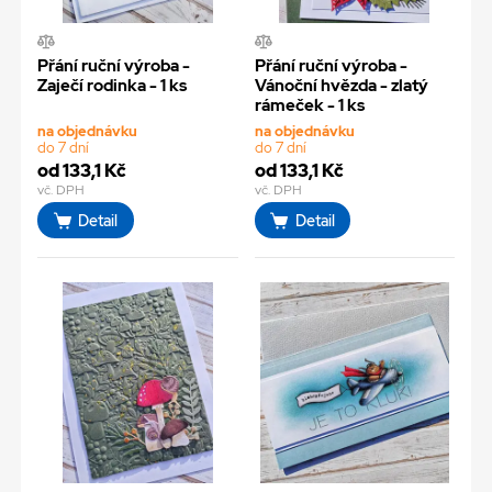
Přání ruční výroba -
Přání ruční výroba -
Zaječí rodinka - 1 ks
Vánoční hvězda - zlatý
rámeček - 1 ks
na objednávku
na objednávku
do 7 dní
do 7 dní
od 133,1 Kč
od 133,1 Kč
vč. DPH
vč. DPH
Detail
Detail