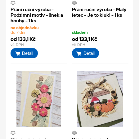
Přání ruční výroba -
Přání ruční výroba - Malý
Podzimní motiv - šnek a
letec - Je to kluk! - 1 ks
houby - 1 ks
na objednávku
do 7 dní
skladem
od 133,1 Kč
od 133,1 Kč
vč. DPH
vč. DPH
Detail
Detail