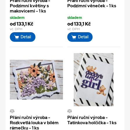
Přání ruční výroba -
Přání ruční výroba -
Podzimní květiny s
Podzimní věneček - 1 ks
makovicemi - 1 ks
skladem
skladem
od 133,1 Kč
od 133,1 Kč
vč. DPH
vč. DPH
Detail
Detail
Přání ruční výroba -
Přání ruční výroba -
Rozkvetlá louka v bílém
Tatínkova holčička - 1 ks
rámečku - 1 ks