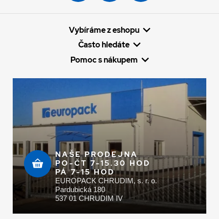
Vybíráme z eshopu
Často hledáte
Pomoc s nákupem
NAŠE PRODEJNA
PO-ČT 7-15.30 HOD
PÁ 7-15 HOD
EUROPACK CHRUDIM, s. r. o.
Pardubická 180
537 01 CHRUDIM IV