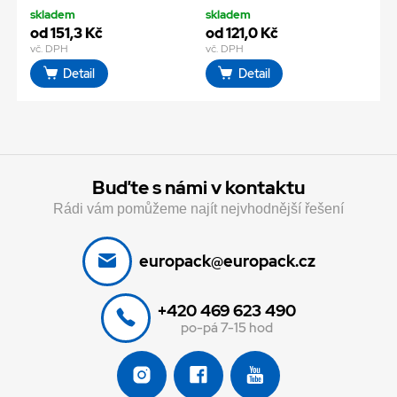
skladem
skladem
od 151,3 Kč
od 121,0 Kč
vč. DPH
vč. DPH
Detail
Detail
Buďte s námi v kontaktu
Rádi vám pomůžeme najít nejvhodnější řešení
europack@europack.cz
+420 469 623 490
po-pá 7-15 hod