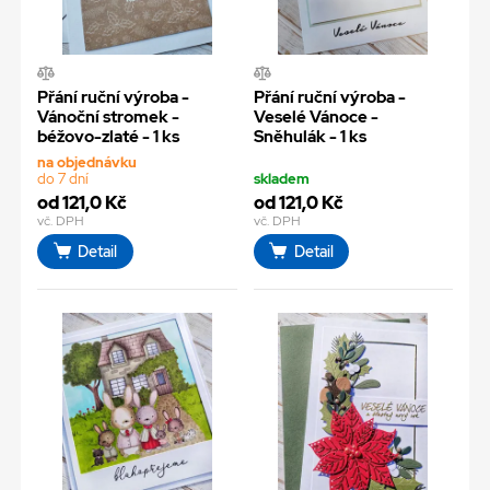
Přání ruční výroba -
Přání ruční výroba -
Vánoční stromek -
Veselé Vánoce -
béžovo-zlaté - 1 ks
Sněhulák - 1 ks
na objednávku
do 7 dní
skladem
od 121,0 Kč
od 121,0 Kč
vč. DPH
vč. DPH
Detail
Detail