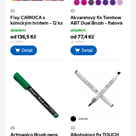
Fixy CARIOCA s
Akvarelový fix Tombow
kónickým hrotem - 12 ks
ABT Dual Brush - fialová
skladem
skladem
od 136,5 Kč
od 77,4 Kč
vč. DPH
vč. DPH
Detail
Detail
Artmagico Brush pens
Alkoholový fix TOUCH