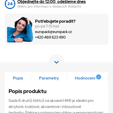
Objednejte do 12:00, odešleme dnes
(klikni pro informaci o dodacích lhůtách)
Potřebujete poradit?
po-pá 7-15 hod
europack@europack.cz
+420 469 623 490
0
Popis
Parametry
Hodnocení
Popis produktu
Sada 8 druhů štětců na akvarel HIMI je ideální pro
akrylové, kvašové, akvarelové i inkoustové
techniky. Štětce s nylonovými vlákny a ergonomickými