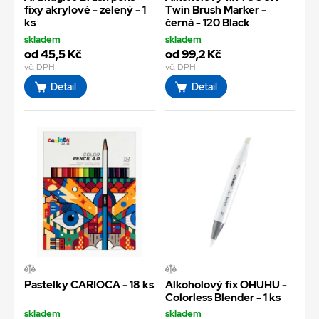
fixy akrylové - zelený - 1
Twin Brush Marker -
ks
černá - 120 Black
skladem
skladem
od 45,5 Kč
od 99,2 Kč
vč. DPH
vč. DPH
Detail
Detail
Pastelky CARIOCA - 18 ks
Alkoholový fix OHUHU -
Colorless Blender - 1 ks
skladem
skladem