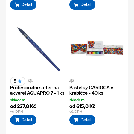
Detail
Detail
5
Profesionální štětec na
Pastelky CARIOCA v
akvarel AQUAPRO 7 - 1 ks
krabičce - 40 ks
skladem
skladem
od 227,8 Kč
od 615,0 Kč
vč. DPH
vč. DPH
Detail
Detail