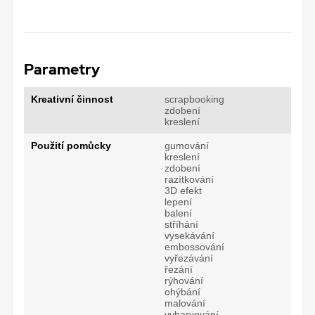
Parametry
Kreativní činnost
scrapbooking
zdobení
kreslení
Použití pomůcky
gumování
kreslení
zdobení
razítkování
3D efekt
lepení
balení
stříhání
vysekávání
embossování
vyřezávání
řezání
rýhování
ohýbání
malování
vybarvování