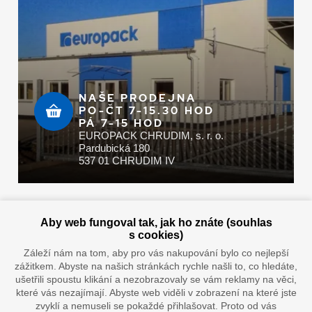
NAŠE PRODEJNA
PO-ČT 7-15.30 HOD
PÁ 7-15 HOD
EUROPACK CHRUDIM, s. r. o.
Pardubická 180
537 01 CHRUDIM IV
Zaplatit u nás můžete hotově i online
Aby web fungoval tak, jak ho znáte (souhlas
s cookies)
Záleží nám na tom, aby pro vás nakupování bylo co nejlepší
zážitkem. Abyste na našich stránkách rychle našli to, co hledáte,
Doprava vaším oblíbeným dopravcem
ušetřili spoustu klikání a nezobrazovaly se vám reklamy na věci,
které vás nezajímají. Abyste web viděli v zobrazení na které jste
zvyklí a nemuseli se pokaždé přihlašovat. Proto od vás