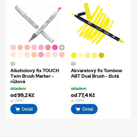
Alkoholový fix TOUCH
Akvarelový fix Tombow
Twin Brush Marker -
ABT Dual Brush - žlutá
růžová
skladem
skladem
od 99,2 Kč
od 77,4 Kč
vč. DPH
vč. DPH
Detail
Detail