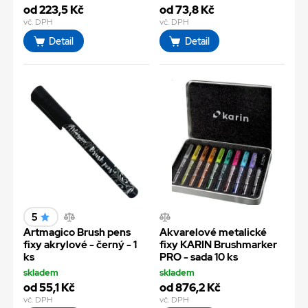
od 223,5 Kč
od 73,8 Kč
vč. DPH
vč. DPH
Detail
Detail
5
Artmagico Brush pens
Akvarelové metalické
fixy akrylové - černý - 1
fixy KARIN Brushmarker
ks
PRO - sada 10 ks
skladem
skladem
od 55,1 Kč
od 876,2 Kč
vč. DPH
vč. DPH