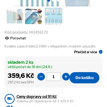
Kód produktu:
HI2459170
Porovnat
Kvalitní sada 8 štětců HIMI v elegantním modrém pouzdře.
Přečíst si více
skladem 2 ks
větší počet do 16 dní (24.8.)
359,6 Kč
Do košíku
297,2
Kč bez DPH
Ceny dopravy od 91 Kč
Zdarma při objednávce od 2 420,0 Kč