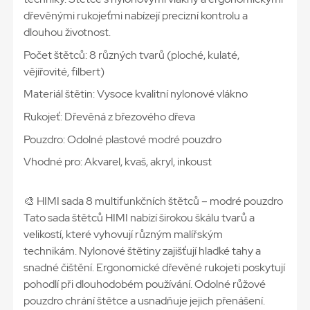
dřevěnými rukojeťmi nabízejí precizní kontrolu a
dlouhou životnost.
Počet štětců: 8 různých tvarů (ploché, kulaté,
vějířovité, filbert)
Materiál štětin: Vysoce kvalitní nylonové vlákno
Rukojeť: Dřevěná z březového dřeva
Pouzdro: Odolné plastové modré pouzdro
Vhodné pro: Akvarel, kvaš, akryl, inkoust
🎨 HIMI sada 8 multifunkčních štětců – modré pouzdro
Tato sada štětců HIMI nabízí širokou škálu tvarů a
velikostí, které vyhovují různým malířským
technikám. Nylonové štětiny zajišťují hladké tahy a
snadné čištění. Ergonomické dřevěné rukojeti poskytují
pohodlí při dlouhodobém používání. Odolné růžové
pouzdro chrání štětce a usnadňuje jejich přenášení.