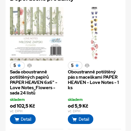
5
5
Sada oboustranně
Oboustranně potištěný
potištěných papírů
pás s maceškami PAPER
PAPER HEAVEN 6x6" -
HEAVEN - Love Notes - 1
Love Notes_Flowers -
ks
sada 24 listů
skladem
skladem
od 102,5 Kč
od 5,9 Kč
vč. DPH
vč. DPH
Detail
Detail