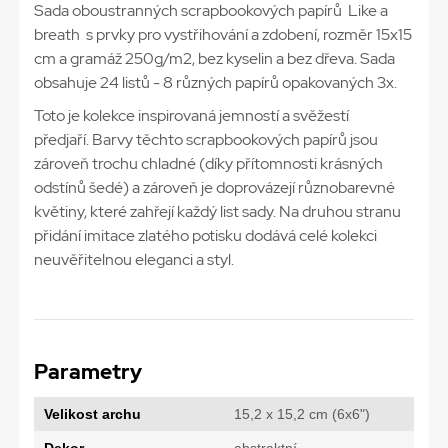
Sada oboustranných scrapbookových papírů Like a
breath s prvky pro vystřihování a zdobení, rozměr 15x15
cm a gramáž 250g/m2, bez kyselin a bez dřeva. Sada
obsahuje 24 listů - 8 různých papírů opakovaných 3x.
Toto je kolekce inspirovaná jemností a svěžestí
předjaří. Barvy těchto scrapbookových papírů jsou
zároveň trochu chladné (díky přítomnosti krásných
odstínů šedé) a zároveň je doprovázejí různobarevné
květiny, které zahřejí každý list sady. Na druhou stranu
přidání imitace zlatého potisku dodává celé kolekci
neuvěřitelnou eleganci a styl.
Parametry
Velikost archu
15,2 x 15,2 cm (6x6")
Dekor
abstraktní