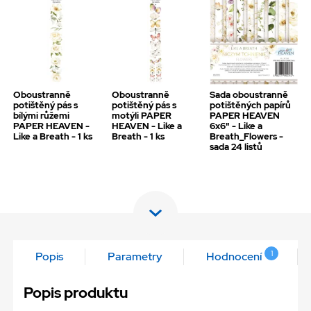
Oboustranně
Oboustranně
Sada oboustranně
potištěný pás s
potištěný pás s
potištěných papírů
bílými růžemi
motýli PAPER
PAPER HEAVEN
PAPER HEAVEN -
HEAVEN - Like a
6x6" - Like a
Like a Breath - 1 ks
Breath - 1 ks
Breath_Flowers -
sada 24 listů
1
Popis
Parametry
Hodnocení
Popis produktu