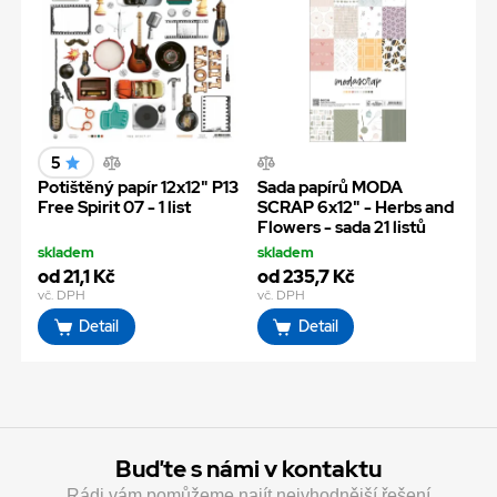
5
Potištěný papír 12x12" P13
Sada papírů MODA
Free Spirit 07 - 1 list
SCRAP 6x12" - Herbs and
Flowers - sada 21 listů
skladem
skladem
od 21,1 Kč
od 235,7 Kč
vč. DPH
vč. DPH
Detail
Detail
Buďte s námi v kontaktu
Rádi vám pomůžeme najít nejvhodnější řešení