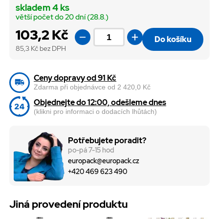
skladem 4 ks
větší počet do 20 dní (28.8.)
103,2 Kč
Do košíku
85,3
Kč bez DPH
Ceny dopravy od 91 Kč
Zdarma při objednávce od 2 420,0 Kč
Objednejte do 12:00, odešleme dnes
(klikni pro informaci o dodacích lhůtách)
Potřebujete poradit?
po-pá 7-15 hod
europack@europack.cz
+420 469 623 490
Jiná provedení produktu