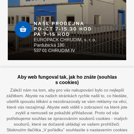
NAŠE PRODEJNA
PO-ČT 7-15.30 HOD
PÁ 7-15 HOD
EUROPACK CHRUDIM, s. r. o.
Pardubická 180
537 01 CHRUDIM IV
Zaplatit u nás můžete hotově i online
Aby web fungoval tak, jak ho znáte (souhlas
s cookies)
Záleží nám na tom, aby pro vás nakupování bylo co nejlepší
zážitkem. Abyste na našich stránkách rychle našli to, co hledáte,
Doprava vaším oblíbeným dopravcem
ušetřili spoustu klikání a nezobrazovaly se vám reklamy na věci,
které vás nezajímají. Abyste web viděli v zobrazení na které jste
zvyklí a nemuseli se pokaždé přihlašovat. Proto od vás
potřebujeme souhlas se zpracováním souborů cookies - malých
souborů, které se dočasně ukládají ve vašem prohlížeči.
Stisknutím tlačítka „V pořádku“ souhlasíte s nastavením cookies