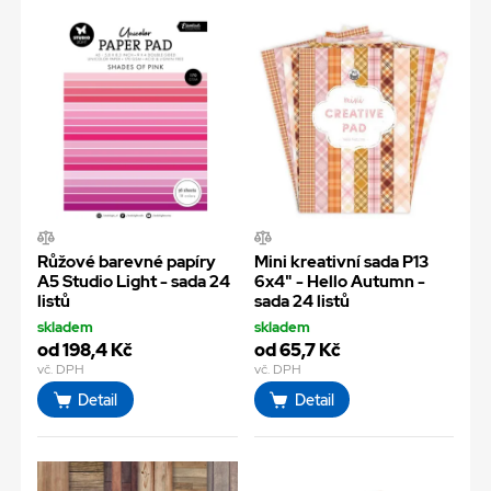
Růžové barevné papíry
Mini kreativní sada P13
A5 Studio Light - sada 24
6x4" - Hello Autumn -
listů
sada 24 listů
skladem
skladem
od 198,4 Kč
od 65,7 Kč
vč. DPH
vč. DPH
Detail
Detail