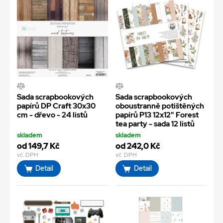
Sada scrapbookových
Sada scrapbookových
papírů DP Craft 30x30
oboustranně potištěných
cm - dřevo - 24 listů
papírů P13 12x12" Forest
tea party - sada 12 listů
skladem
skladem
od 149,7 Kč
od 242,0 Kč
vč. DPH
vč. DPH
Detail
Detail