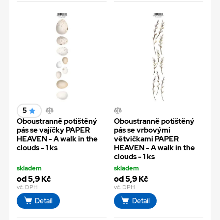
5
Oboustranně potištěný
Oboustranně potištěný
pás se vajíčky PAPER
pás se vrbovými
HEAVEN - A walk in the
větvičkami PAPER
clouds - 1 ks
HEAVEN - A walk in the
clouds - 1 ks
skladem
skladem
od 5,9 Kč
od 5,9 Kč
vč. DPH
vč. DPH
Detail
Detail