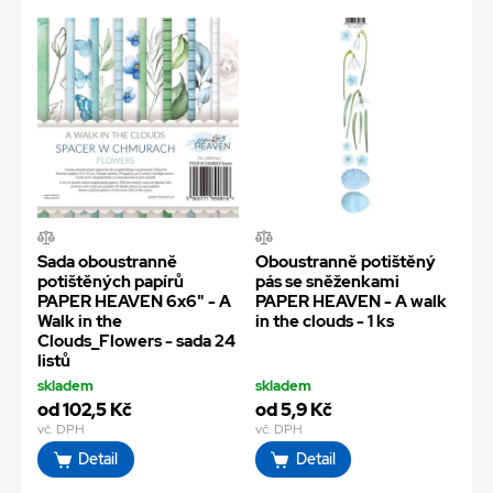
Sada oboustranně
Oboustranně potištěný
potištěných papírů
pás se sněženkami
PAPER HEAVEN 6x6" - A
PAPER HEAVEN - A walk
Walk in the
in the clouds - 1 ks
Clouds_Flowers - sada 24
listů
skladem
skladem
od 102,5 Kč
od 5,9 Kč
vč. DPH
vč. DPH
Detail
Detail