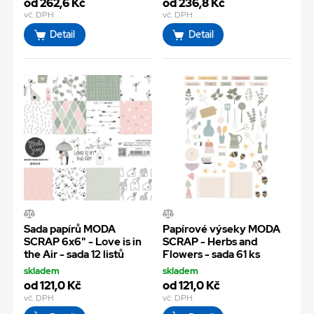
od 262,6 Kč
od 236,8 Kč
vč. DPH
vč. DPH
Detail
Detail
Sada papírů MODA
Papírové výseky MODA
SCRAP 6x6" - Love is in
SCRAP - Herbs and
the Air - sada 12 listů
Flowers - sada 61 ks
skladem
skladem
od 121,0 Kč
od 121,0 Kč
vč. DPH
vč. DPH