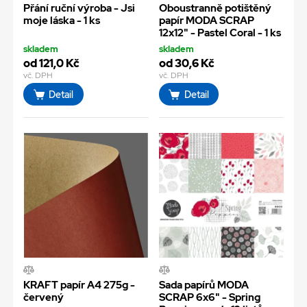
Přání ruční výroba - Jsi
Oboustranně potištěný
moje láska - 1 ks
papír MODA SCRAP
12x12" - Pastel Coral - 1 ks
skladem
skladem
od 121,0 Kč
od 30,6 Kč
vč. DPH
vč. DPH
Detail
Detail
KRAFT papír A4 275g -
Sada papírů MODA
červený
SCRAP 6x6" - Spring