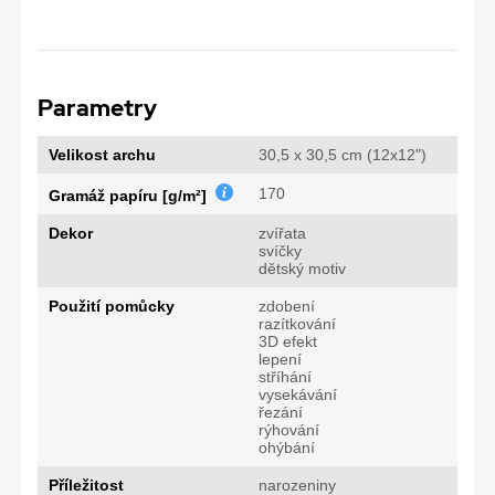
Parametry
Velikost archu
30,5 x 30,5 cm (12x12")
170
Gramáž papíru [g/m²]
Dekor
zvířata
svíčky
dětský motiv
Použití pomůcky
zdobení
razítkování
3D efekt
lepení
stříhání
vysekávání
řezání
rýhování
ohýbání
Příležitost
narozeniny