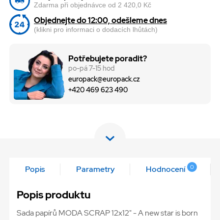
Zdarma při objednávce od 2 420,0 Kč
Objednejte do 12:00, odešleme dnes
(klikni pro informaci o dodacích lhůtách)
Potřebujete poradit?
po-pá 7-15 hod
europack@europack.cz
+420 469 623 490
0
Popis
Parametry
Hodnocení
Popis produktu
Sada papírů MODA SCRAP 12x12" - A new star is born