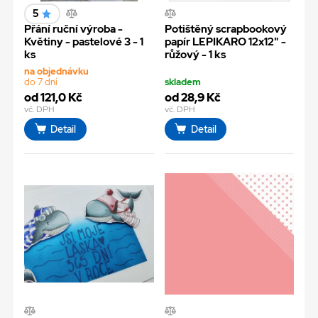
5
Přání ruční výroba -
Potištěný scrapbookový
Květiny - pastelové 3 - 1
papír LEPIKARO 12x12" -
ks
růžový - 1 ks
na objednávku
do 7 dní
skladem
od 121,0 Kč
od 28,9 Kč
vč. DPH
vč. DPH
Detail
Detail