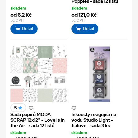
Poppies - sada 12 listů
skladem
skladem
od 6,2 Kč
od 121,0 Kč
vč. DPH
vč. DPH
Detail
Detail
5
Sada papírů MODA
Inkousty reagující na
SCRAP 12x12" - Love is in
vodu Studio Light -
the Air - sada 12 listů
fialové - sada 3 ks
skladem
skladem