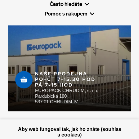
Často hledáte
Pomoc s nákupem
NAŠE PRODEJNA
PO-ČT 7-15.30 HOD
PÁ 7-15 HOD
EUROPACK CHRUDIM, s. r. o.
Pardubická 180
537 01 CHRUDIM IV
Zaplatit u nás můžete hotově i online
Aby web fungoval tak, jak ho znáte (souhlas
s cookies)