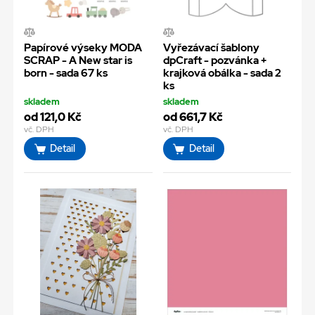
Papírové výseky MODA
Vyřezávací šablony
SCRAP - A New star is
dpCraft - pozvánka +
born - sada 67 ks
krajková obálka - sada 2
ks
skladem
skladem
od 121,0 Kč
od 661,7 Kč
vč. DPH
vč. DPH
Detail
Detail