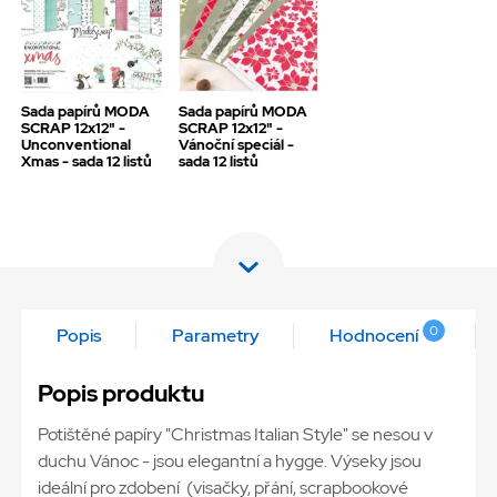
Sada papírů MODA
Sada papírů MODA
SCRAP 12x12" -
SCRAP 12x12" -
Unconventional
Vánoční speciál -
Xmas - sada 12 listů
sada 12 listů
0
Popis
Parametry
Hodnocení
Popis produktu
Potištěné papíry "Christmas Italian Style" se nesou v
duchu Vánoc - jsou elegantní a hygge. Výseky jsou
ideální pro zdobení (visačky, přání, scrapbookové