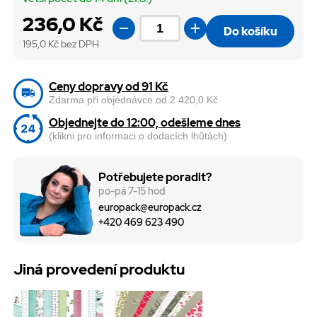
236,0 Kč
Do košíku
195,0
Kč bez DPH
Ceny dopravy od 91 Kč
Zdarma při objednávce od 2 420,0 Kč
Objednejte do 12:00, odešleme dnes
(klikni pro informaci o dodacích lhůtách)
Potřebujete poradit?
po-pá 7-15 hod
europack@europack.cz
+420 469 623 490
Jiná provedení produktu