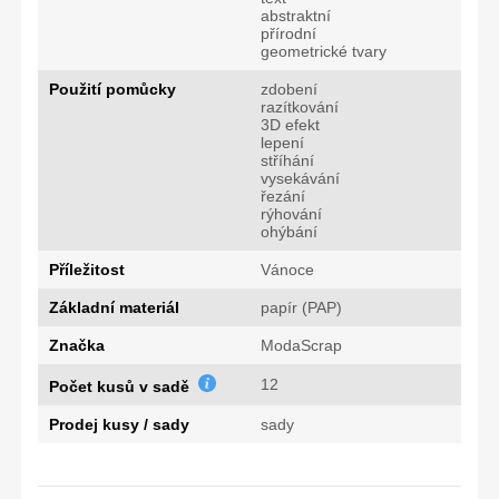
abstraktní
přírodní
geometrické tvary
Použití pomůcky
zdobení
razítkování
3D efekt
lepení
stříhání
vysekávání
řezání
rýhování
ohýbání
Příležitost
Vánoce
Základní materiál
papír (PAP)
Značka
ModaScrap
12
Počet kusů v sadě
Prodej kusy / sady
sady