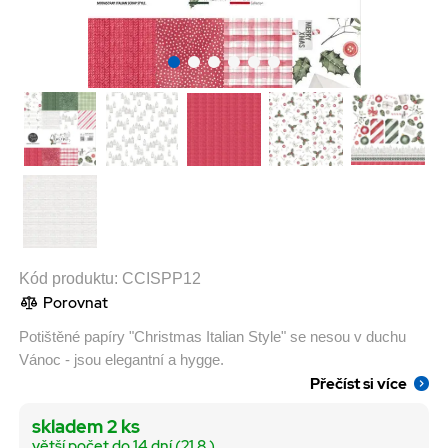
Kód produktu:
CCISPP12
Porovnat
Potištěné papíry "Christmas Italian Style" se nesou v duchu
Vánoc - jsou elegantní a hygge.
Přečíst si více
skladem 2 ks
větší počet do 14 dní (21.8.)