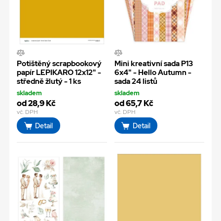
Potištěný scrapbookový
Mini kreativní sada P13
papír LEPIKARO 12x12" -
6x4" - Hello Autumn -
středně žlutý - 1 ks
sada 24 listů
skladem
skladem
od 28,9 Kč
od 65,7 Kč
vč. DPH
vč. DPH
Detail
Detail