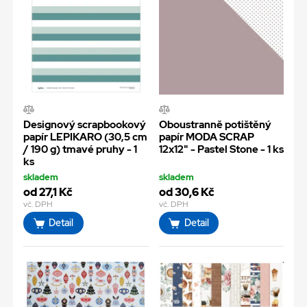
Designový scrapbookový
Oboustranně potištěný
papír LEPIKARO (30,5 cm
papír MODA SCRAP
/ 190 g) tmavé pruhy - 1
12x12" - Pastel Stone - 1 ks
ks
skladem
skladem
od 27,1 Kč
od 30,6 Kč
vč. DPH
vč. DPH
Detail
Detail