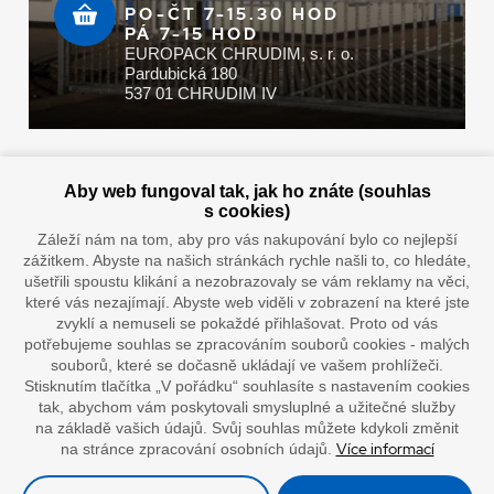
PO-ČT 7-15.30 HOD
PÁ 7-15 HOD
EUROPACK CHRUDIM, s. r. o.
Pardubická 180
537 01 CHRUDIM IV
Zaplatit u nás můžete hotově i online
Aby web fungoval tak, jak ho znáte (souhlas
s cookies)
Záleží nám na tom, aby pro vás nakupování bylo co nejlepší
zážitkem. Abyste na našich stránkách rychle našli to, co hledáte,
Doprava vaším oblíbeným dopravcem
ušetřili spoustu klikání a nezobrazovaly se vám reklamy na věci,
které vás nezajímají. Abyste web viděli v zobrazení na které jste
zvyklí a nemuseli se pokaždé přihlašovat. Proto od vás
potřebujeme souhlas se zpracováním souborů cookies - malých
souborů, které se dočasně ukládají ve vašem prohlížeči.
Stisknutím tlačítka „V pořádku“ souhlasíte s nastavením cookies
tak, abychom vám poskytovali smysluplné a užitečné služby
na základě vašich údajů. Svůj souhlas můžete kdykoli změnit
Více informací
na stránce zpracování osobních údajů.
”Lepíme s jistotou”