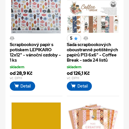
5
Scrapbookový papír s
Sada scrapbookových
potiskem LEPIKARO
oboustranně potištěných
12x12" - vánoční ozdoby -
papírů P13 6x6" - Coffee
1 ks
Break - sada 24 listů
skladem
skladem
od 28,9 Kč
od 126,1 Kč
vč. DPH
vč. DPH
Detail
Detail