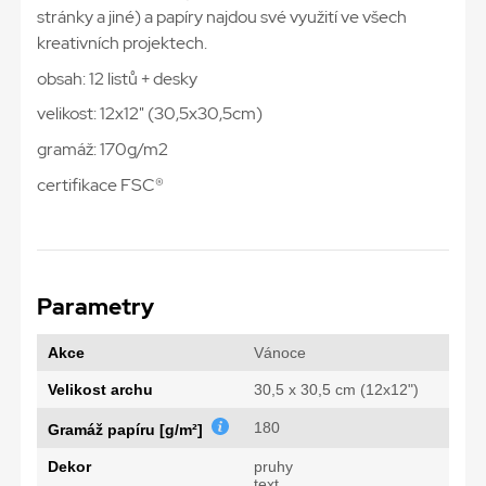
stránky a jiné) a papíry najdou své využití ve všech
kreativních projektech.
obsah: 12 listů + desky
velikost: 12x12" (30,5x30,5cm)
gramáž: 170g/m2
certifikace FSC®
Parametry
Akce
Vánoce
Velikost archu
30,5 x 30,5 cm (12x12")
180
Gramáž papíru [g/m²]
Dekor
pruhy
text