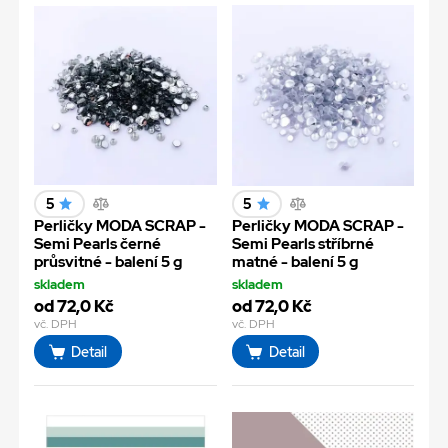
5
5
Perličky MODA SCRAP -
Perličky MODA SCRAP -
Semi Pearls černé
Semi Pearls stříbrné
průsvitné - balení 5 g
matné - balení 5 g
skladem
skladem
od 72,0 Kč
od 72,0 Kč
vč. DPH
vč. DPH
Detail
Detail