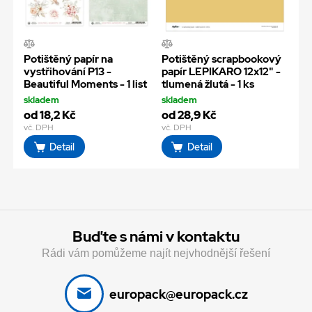
Potištěný papír na
Potištěný scrapbookový
vystřihování P13 -
papír LEPIKARO 12x12" -
Beautiful Moments - 1 list
tlumená žlutá - 1 ks
skladem
skladem
od 18,2 Kč
od 28,9 Kč
vč. DPH
vč. DPH
Detail
Detail
Buďte s námi v kontaktu
Rádi vám pomůžeme najít nejvhodnější řešení
europack@europack.cz