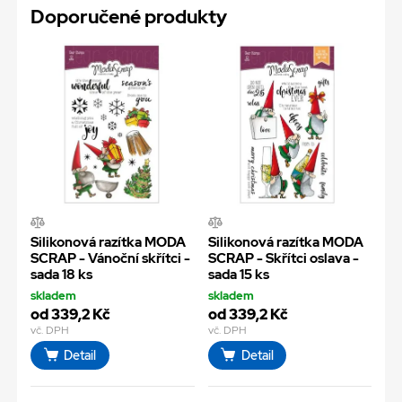
Doporučené produkty
Silikonová razítka MODA
Silikonová razítka MODA
SCRAP - Vánoční skřítci -
SCRAP - Skřítci oslava -
sada 18 ks
sada 15 ks
skladem
skladem
od 339,2 Kč
od 339,2 Kč
vč. DPH
vč. DPH
Detail
Detail