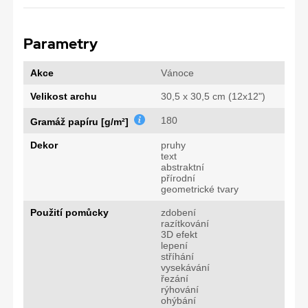
Parametry
Akce
Vánoce
Velikost archu
30,5 x 30,5 cm (12x12")
180
Gramáž papíru [g/m²]
Dekor
pruhy
text
abstraktní
přírodní
geometrické tvary
Použití pomůcky
zdobení
razítkování
3D efekt
lepení
stříhání
vysekávání
řezání
rýhování
ohýbání