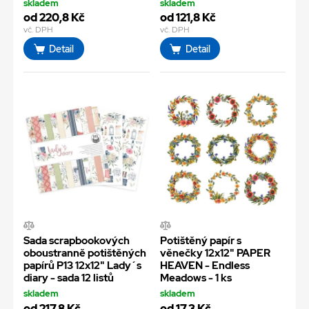
skladem
skladem
od 220,8 Kč
od 121,8 Kč
vč. DPH
vč. DPH
Detail
Detail
Sada scrapbookových
Potištěný papír s
oboustranně potištěných
věnečky 12x12" PAPER
papírů P13 12x12" Lady´s
HEAVEN - Endless
diary - sada 12 listů
Meadows - 1 ks
skladem
skladem
od 217,8 Kč
od 17,3 Kč