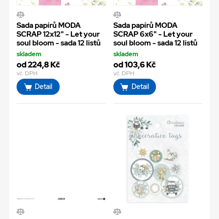
Sada papírů MODA
Sada papírů MODA
SCRAP 12x12" - Let your
SCRAP 6x6" - Let your
soul bloom - sada 12 listů
soul bloom - sada 12 listů
skladem
skladem
od 224,8 Kč
od 103,6 Kč
vč. DPH
vč. DPH
Detail
Detail