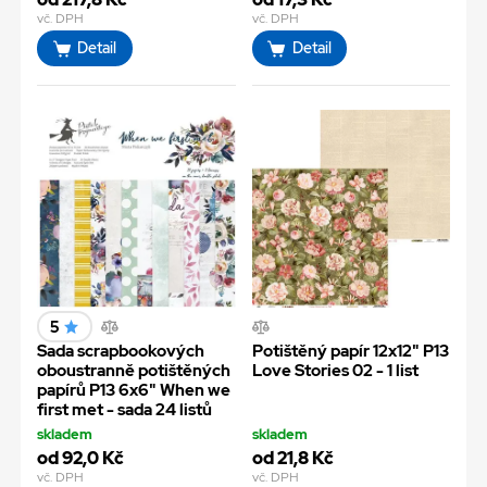
vč. DPH
vč. DPH
Detail
Detail
5
Sada scrapbookových
Potištěný papír 12x12" P13
oboustranně potištěných
Love Stories 02 - 1 list
papírů P13 6x6" When we
first met - sada 24 listů
skladem
skladem
od 92,0 Kč
od 21,8 Kč
vč. DPH
vč. DPH