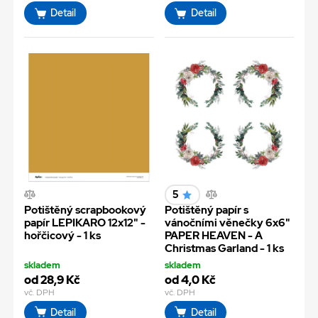
Detail
Detail
5
Potištěný scrapbookový
Potištěný papír s
papír LEPIKARO 12x12" -
vánočními věnečky 6x6"
hořčicový - 1 ks
PAPER HEAVEN - A
Christmas Garland - 1 ks
skladem
skladem
od 28,9 Kč
od 4,0 Kč
vč. DPH
vč. DPH
Detail
Detail