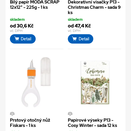
Bílý papír MODA SCRAP
Dekorativní visačky P13 -
12x12" - 225g - 1 ks
Christmas Charm - sada 9
ks
skladem
skladem
od 30,6 Kč
od 47,4 Kč
vč. DPH
vč. DPH
Detail
Detail
Prstový otočný nůž
Papírové výseky P13 -
Fiskars - 1 ks
Cosy Winter - sada 12 ks