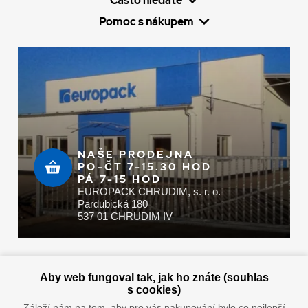
Často hledáte
Pomoc s nákupem
NAŠE PRODEJNA
PO-ČT 7-15.30 HOD
PÁ 7-15 HOD
EUROPACK CHRUDIM, s. r. o.
Pardubická 180
537 01 CHRUDIM IV
Zaplatit u nás můžete hotově i online
Aby web fungoval tak, jak ho znáte (souhlas
s cookies)
Záleží nám na tom, aby pro vás nakupování bylo co nejlepší