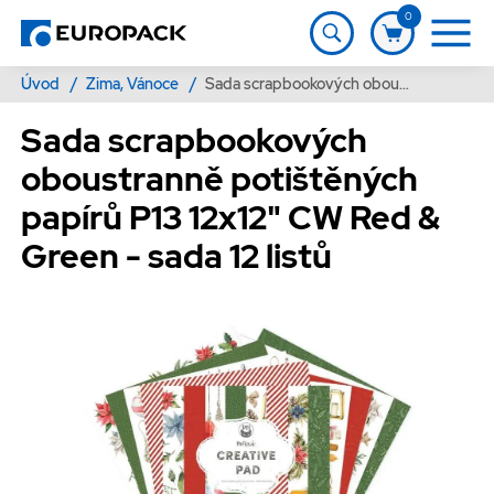
0
Úvod
/
Zima, Vánoce
/
Sada scrapbookových oboustranně potištěných papírů P13 12x12" CW Red & Green - sada 12 listů
Sada scrapbookových
oboustranně potištěných
papírů P13 12x12" CW Red &
Green - sada 12 listů