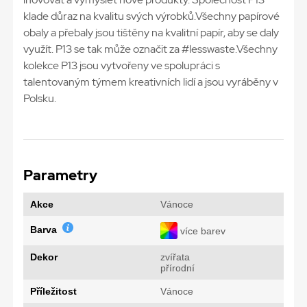
klade důraz na kvalitu svých výrobků.Všechny papírové
obaly a přebaly jsou tištěny na kvalitní papír, aby se daly
využít. P13 se tak může označit za #lesswaste.Všechny
kolekce P13 jsou vytvořeny ve spolupráci s
talentovaným týmem kreativních lidí a jsou vyráběny v
Polsku.
Parametry
Akce
Vánoce
Barva
více barev
Dekor
zvířata
přírodní
Příležitost
Vánoce