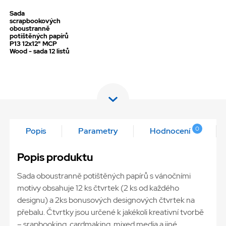
Sada
scrapbookových
oboustranně
potištěných papírů
P13 12x12" MCP
Wood - sada 12 listů
0
Popis
Parametry
Hodnocení
Popis produktu
Sada oboustranně potištěných papírů s vánočními
motivy obsahuje 12 ks čtvrtek (2 ks od každého
designu) a 2ks bonusových designových čtvrtek na
přebalu. Čtvrtky jsou určené k jakékoli kreativní tvorbě
– srapbooking, cardmaking, mixed media a jiné