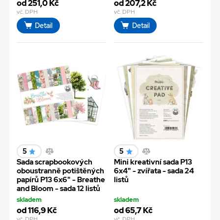
od 251,0 Kč
od 207,2 Kč
vč. DPH
vč. DPH
Detail
Detail
5
5
Sada scrapbookových
Mini kreativní sada P13
oboustranně potištěných
6x4" - zvířata - sada 24
papírů P13 6x6" - Breathe
listů
and Bloom - sada 12 listů
skladem
skladem
od 116,9 Kč
od 65,7 Kč
vč. DPH
vč. DPH