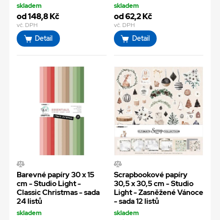
skladem
skladem
od 148,8 Kč
od 62,2 Kč
vč. DPH
vč. DPH
Detail
Detail
Barevné papíry 30 x 15
Scrapbookové papíry
cm - Studio Light -
30,5 x 30,5 cm - Studio
Classic Christmas - sada
Light - Zasněžené Vánoce
24 listů
- sada 12 listů
skladem
skladem