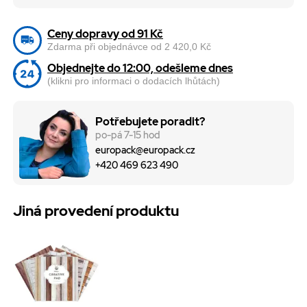
Ceny dopravy od 91 Kč
Zdarma při objednávce od 2 420,0 Kč
Objednejte do 12:00, odešleme dnes
(klikni pro informaci o dodacích lhůtách)
Potřebujete poradit?
po-pá 7-15 hod
europack@europack.cz
+420 469 623 490
Jiná provedení produktu