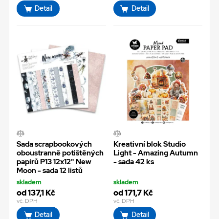
Detail
Detail
Sada scrapbookových
Kreativní blok Studio
oboustranně potištěných
Light - Amazing Autumn
papírů P13 12x12" New
- sada 42 ks
Moon - sada 12 listů
skladem
skladem
od 137,1 Kč
od 171,7 Kč
vč. DPH
vč. DPH
Detail
Detail