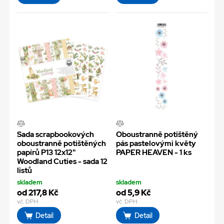
Sada scrapbookových
Oboustranně potištěný
oboustranně potištěných
pás pastelovými květy
papírů P13 12x12"
PAPER HEAVEN - 1 ks
Woodland Cuties - sada 12
listů
skladem
skladem
od 217,8 Kč
od 5,9 Kč
vč. DPH
vč. DPH
Detail
Detail