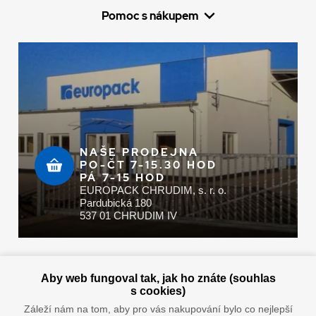
Pomoc s nákupem
NAŠE PRODEJNA
PO-ČT 7-15.30 HOD
PÁ 7-15 HOD
EUROPACK CHRUDIM, s. r. o.
Pardubická 180
537 01 CHRUDIM IV
Zaplatit u nás můžete hotově i online
Aby web fungoval tak, jak ho znáte (souhlas
s cookies)
Záleží nám na tom, aby pro vás nakupování bylo co nejlepší