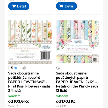
Detail
Detail
5
Sada oboustranně
Sada oboustranně
potištěných papírů
potištěných papírů
PAPER HEAVEN 6x6" -
PAPER HEAVEN 12x12" -
First Kiss_Flowers - sada
Petals on the Wind - sada
24 listů
12 listů
skladem
skladem
od 103,6 Kč
od 170,1 Kč
vč. DPH
vč. DPH