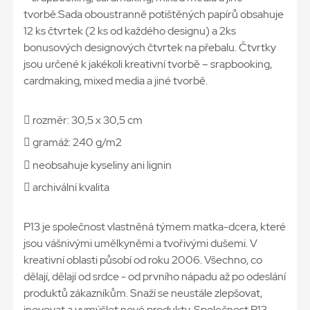
tvorbě.Sada oboustranně potištěných papírů obsahuje
12 ks čtvrtek (2 ks od každého designu) a 2ks
bonusových designových čtvrtek na přebalu. Čtvrtky
jsou určené k jakékoli kreativní tvorbě – srapbooking,
cardmaking, mixed media a jiné tvorbě.
 rozměr: 30,5 x 30,5 cm
 gramáž: 240 g/m2
 neobsahuje kyseliny ani lignin
 archivální kvalita
P13 je společnost vlastněná týmem matka-dcera, které
jsou vášnivými umělkyněmi a tvořivými dušemi. V
kreativní oblasti působí od roku 2006. Všechno, co
dělají, dělají od srdce - od prvního nápadu až po odeslání
produktů zákazníkům. Snaží se neustále zlepšovat,
inovovat a vymýšlet nové produkty. Společnost P13