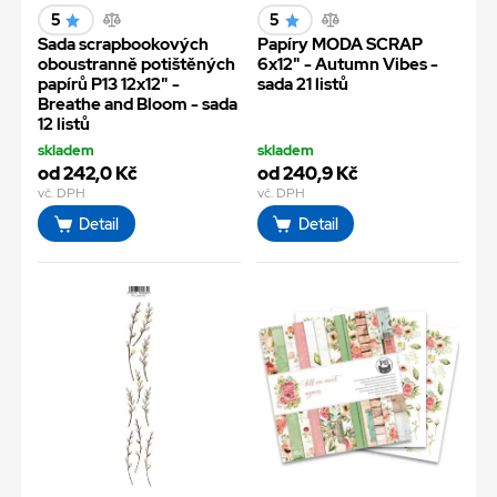
5
5
Sada scrapbookových
Papíry MODA SCRAP
oboustranně potištěných
6x12" - Autumn Vibes -
papírů P13 12x12" -
sada 21 listů
Breathe and Bloom - sada
12 listů
skladem
skladem
od 242,0 Kč
od 240,9 Kč
vč. DPH
vč. DPH
Detail
Detail