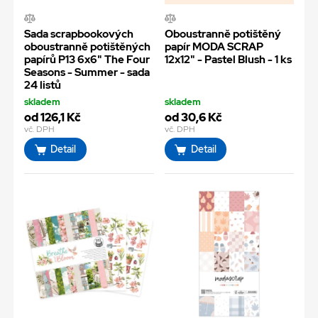
Sada scrapbookových
Oboustranně potištěný
oboustranně potištěných
papír MODA SCRAP
papírů P13 6x6" The Four
12x12" - Pastel Blush - 1 ks
Seasons - Summer - sada
24 listů
skladem
skladem
od 126,1 Kč
od 30,6 Kč
vč. DPH
vč. DPH
Detail
Detail