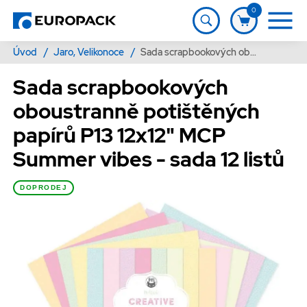
0
Úvod
/
Jaro, Velikonoce
/
Sada scrapbookových oboustranně potištěných papírů P13 12x12" MCP Summer vibes - sada 12 listů
Sada scrapbookových
oboustranně potištěných
papírů P13 12x12" MCP
Summer vibes - sada 12 listů
DOPRODEJ