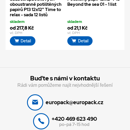
oboustranně potištěných
Beyond the sea 01 - 1 list
papírů P13 12x12" Time to
relax - sada 12 listů
skladem
skladem
od 217,8 Kč
od 21,1 Kč
vč. DPH
vč. DPH
Detail
Detail
Buďte s námi v kontaktu
Rádi vám pomůžeme najít nejvhodnější řešení
europack@europack.cz
+420 469 623 490
po-pá 7-15 hod