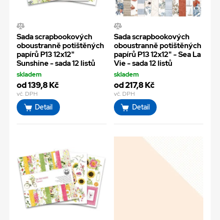
Sada scrapbookových
Sada scrapbookových
oboustranně potištěných
oboustranně potištěných
papírů P13 12x12"
papírů P13 12x12" - Sea La
Sunshine - sada 12 listů
Vie - sada 12 listů
skladem
skladem
od 139,8 Kč
od 217,8 Kč
vč. DPH
vč. DPH
Detail
Detail