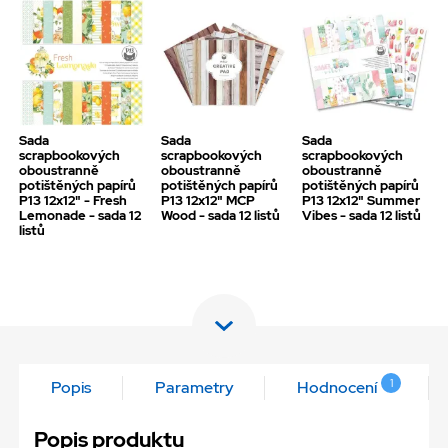
Sada
Sada
Sada
scrapbookových
scrapbookových
scrapbookových
oboustranně
oboustranně
oboustranně
potištěných papírů
potištěných papírů
potištěných papírů
P13 12x12" - Fresh
P13 12x12" MCP
P13 12x12" Summer
Lemonade - sada 12
Wood - sada 12 listů
Vibes - sada 12 listů
listů
1
Popis
Parametry
Hodnocení
Popis produktu