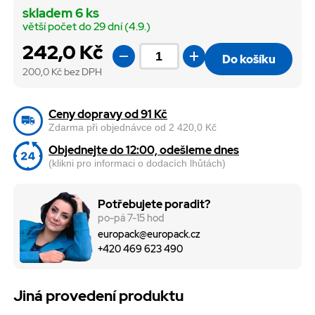
skladem 6 ks
větší počet do 29 dní (4.9.)
242,0 Kč
Do košíku
200,0
Kč bez DPH
Ceny dopravy od 91 Kč
Zdarma při objednávce od 2 420,0 Kč
Objednejte do 12:00, odešleme dnes
(klikni pro informaci o dodacích lhůtách)
Potřebujete poradit?
po-pá 7-15 hod
europack@europack.cz
+420 469 623 490
Jiná provedení produktu