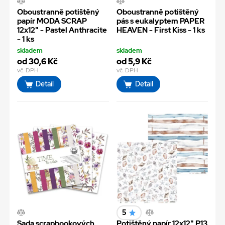
Oboustranně potištěný
Oboustranně potištěný
papír MODA SCRAP
pás s eukalyptem PAPER
12x12" - Pastel Anthracite
HEAVEN - First Kiss - 1 ks
- 1 ks
skladem
skladem
od 30,6 Kč
od 5,9 Kč
vč. DPH
vč. DPH
Detail
Detail
5
Sada scrapbookových
Potištěný papír 12x12" P13