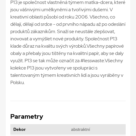
P13 je společnost vlastněná týmem matka-dcera, které
jsou vášnivými umělkyněmi a tvořivými dušemi. V
kreativní oblasti působí od roku 2006. Všechno, co
dělají, dělají od srdce - od prvního nápadu až po odeslání
produktů zákazníkům. Snaží se neustále zlepšovat,
inovovat a vymýšlet nové produkty. Společnost P13
klade důraz na kvalitu svých výrobků.Všechny papírové
obaly a přebaly jsou tištěny na kvalitní papír, aby se daly
využít. P13 se tak může označit za #lesswaste.Všechny
kolekce P13 jsou vytvořeny ve spolupráci s
talentovaným týmem kreativních lidí a jsou vyráběny v
Polsku.
Parametry
Dekor
abstraktní