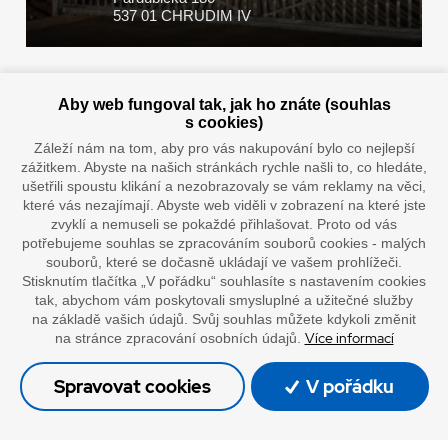
537 01 CHRUDIM IV
Zaplatit u nás můžete hotově i online
Aby web fungoval tak, jak ho znáte (souhlas
s cookies)
Záleží nám na tom, aby pro vás nakupování bylo co nejlepší
zážitkem. Abyste na našich stránkách rychle našli to, co hledáte,
Doprava vaším oblíbeným dopravcem
ušetřili spoustu klikání a nezobrazovaly se vám reklamy na věci,
které vás nezajímají. Abyste web viděli v zobrazení na které jste
zvyklí a nemuseli se pokaždé přihlašovat. Proto od vás
potřebujeme souhlas se zpracováním souborů cookies - malých
souborů, které se dočasně ukládají ve vašem prohlížeči.
Stisknutím tlačítka „V pořádku“ souhlasíte s nastavením cookies
tak, abychom vám poskytovali smysluplné a užitečné služby
na základě vašich údajů. Svůj souhlas můžete kdykoli změnit
Více informací
na stránce zpracování osobních údajů.
”Lepíme s jistotou”
Spravovat cookies
V pořádku
© Oficiální stránky společnosti Europack
Made by