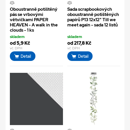
Oboustranně potištěný
Sada scrapbookových
pás se vrbovými
oboustranně potištěných
větvičkami PAPER
papírů P13 12x12" Till we
HEAVEN - A walk in the
meet again - sada 12 listů
clouds - 1 ks
skladem
skladem
od 5,9 Kč
od 217,8 Kč
vč. DPH
vč. DPH
Detail
Detail