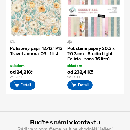
Potištěný papír 12x12" P13
Potištěné papíry 20,3 x
Travel Journal 03 - 1 list
20,3 cm - Studio Light -
Felicia - sada 36 listů
skladem
skladem
od 24,2 Kč
od 232,4 Kč
vč. DPH
vč. DPH
Detail
Detail
Buďte s námi v kontaktu
Rádi vám pomůžeme najít nejvhodnější řešení