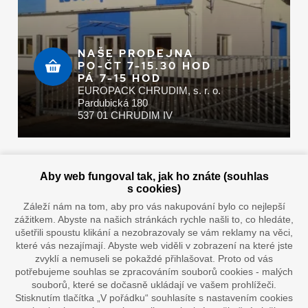
NAŠE PRODEJNA
PO-ČT 7-15.30 HOD
PÁ 7-15 HOD
EUROPACK CHRUDIM, s. r. o.
Pardubická 180
537 01 CHRUDIM IV
Zaplatit u nás můžete hotově i online
Aby web fungoval tak, jak ho znáte (souhlas
s cookies)
Záleží nám na tom, aby pro vás nakupování bylo co nejlepší
zážitkem. Abyste na našich stránkách rychle našli to, co hledáte,
Doprava vaším oblíbeným dopravcem
ušetřili spoustu klikání a nezobrazovaly se vám reklamy na věci,
které vás nezajímají. Abyste web viděli v zobrazení na které jste
zvyklí a nemuseli se pokaždé přihlašovat. Proto od vás
potřebujeme souhlas se zpracováním souborů cookies - malých
souborů, které se dočasně ukládají ve vašem prohlížeči.
Stisknutím tlačítka „V pořádku“ souhlasíte s nastavením cookies