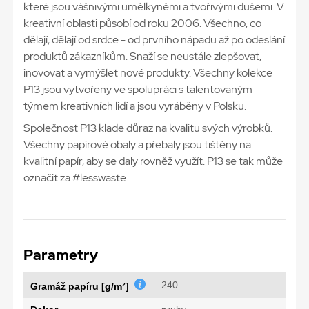
které jsou vášnivými umělkyněmi a tvořivými dušemi. V
kreativní oblasti působí od roku 2006. Všechno, co
dělají, dělají od srdce - od prvního nápadu až po odeslání
produktů zákazníkům. Snaží se neustále zlepšovat,
inovovat a vymýšlet nové produkty. Všechny kolekce
P13 jsou vytvořeny ve spolupráci s talentovaným
týmem kreativních lidí a jsou vyráběny v Polsku.
Společnost P13 klade důraz na kvalitu svých výrobků.
Všechny papírové obaly a přebaly jsou tištěny na
kvalitní papír, aby se daly rovněž využít. P13 se tak může
označit za #lesswaste.
Parametry
240
Gramáž papíru [g/m²]