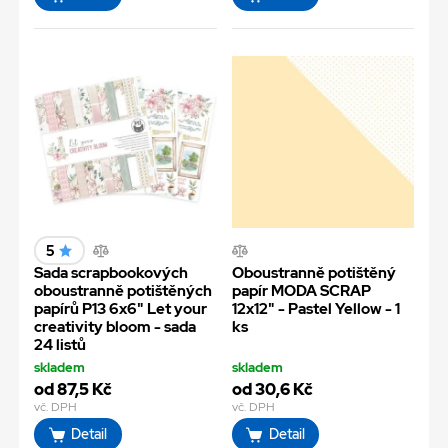
5
Sada scrapbookových
Oboustranně potištěný
oboustranně potištěných
papír MODA SCRAP
papírů P13 6x6" Let your
12x12" - Pastel Yellow - 1
creativity bloom - sada
ks
24 listů
skladem
skladem
od 87,5 Kč
od 30,6 Kč
vč. DPH
vč. DPH
Detail
Detail