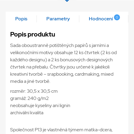
0
Popis
Parametry
Hodnocení
Popis produktu
Sada oboustranně potištěných papírů s jarními a
velikonočními motivy obsahuje 12 ks čtvrtek (2 ks od
každého designu) a 2 ks bonusových designových
čtvrtek na přebalu. Čtvrtky jsou určené k jakékoli
kreativní tvorbě – srapbooking, cardmaking, mixed
media a jiné tvorbě.
rozměr: 30,5 x 30,5 cm
gramáž: 240 g/m2
neobsahuje kyseliny ani lignin
archivální kvalita
Společnost P13 je vlastněná týmem matka-dcera,