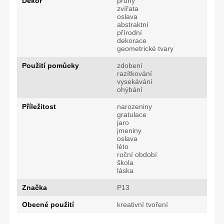
Dekor
pruhy
zvířata
oslava
abstraktní
přírodní
dekorace
geometrické tvary
Použití pomůcky
zdobení
razítkování
vysekávání
ohýbání
Příležitost
narozeniny
gratulace
jaro
jmeniny
oslava
léto
roční období
škola
láska
Značka
P13
Obecné použití
kreativní tvoření