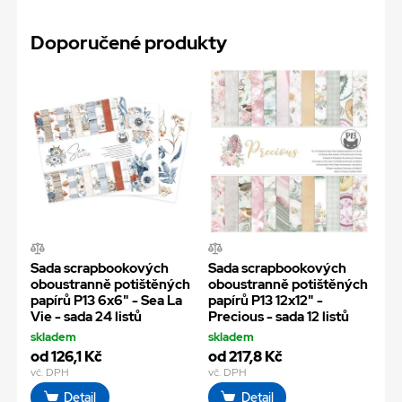
Doporučené produkty
Sada scrapbookových
Sada scrapbookových
oboustranně potištěných
oboustranně potištěných
papírů P13 6x6" - Sea La
papírů P13 12x12" -
Vie - sada 24 listů
Precious - sada 12 listů
skladem
skladem
od 126,1 Kč
od 217,8 Kč
vč. DPH
vč. DPH
Detail
Detail