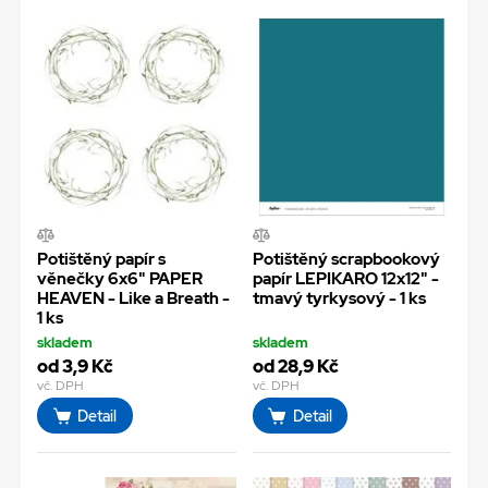
Potištěný papír s
Potištěný scrapbookový
věnečky 6x6" PAPER
papír LEPIKARO 12x12" -
HEAVEN - Like a Breath -
tmavý tyrkysový - 1 ks
1 ks
skladem
skladem
od 3,9 Kč
od 28,9 Kč
vč. DPH
vč. DPH
Detail
Detail