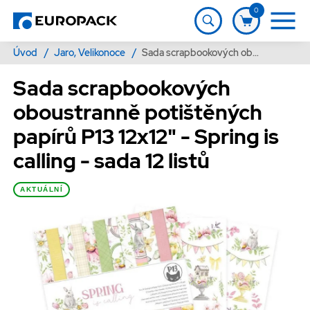
0
Úvod
/
Jaro, Velikonoce
/
Sada scrapbookových oboustranně potištěných papírů P13 12x12" - Spring is calling - sada 12 listů
Sada scrapbookových
oboustranně potištěných
papírů P13 12x12" - Spring is
calling - sada 12 listů
AKTUÁLNÍ