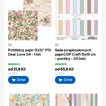
Potištěný papír 12x12" P13
Sada scrapbookových
Dear Love 04 - 1 list
papírů DP Craft 15x15 cm
- puntíky - 24 listů
skladem
skladem
od 21,8 Kč
od 65,6 Kč
vč. DPH
vč. DPH
Detail
Detail