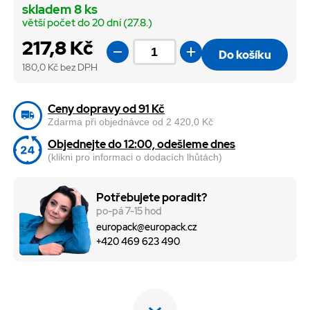
skladem 8 ks
větší počet do 20 dní (27.8.)
217,8 Kč
Do košíku
180,0
Kč bez DPH
Ceny dopravy od 91 Kč
Zdarma při objednávce od 2 420,0 Kč
Objednejte do 12:00, odešleme dnes
(klikni pro informaci o dodacích lhůtách)
Potřebujete poradit?
po-pá 7-15 hod
europack@europack.cz
+420 469 623 490