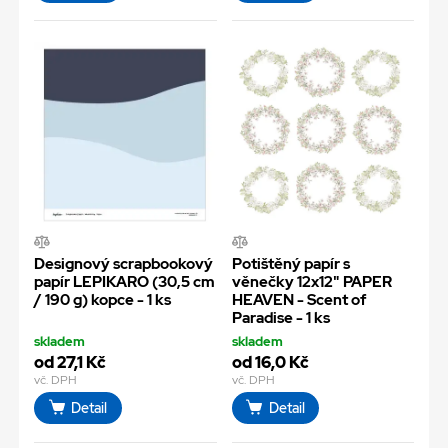
Designový scrapbookový
Potištěný papír s
papír LEPIKARO (30,5 cm
věnečky 12x12" PAPER
/ 190 g) kopce - 1 ks
HEAVEN - Scent of
Paradise - 1 ks
skladem
skladem
od 27,1 Kč
od 16,0 Kč
vč. DPH
vč. DPH
Detail
Detail