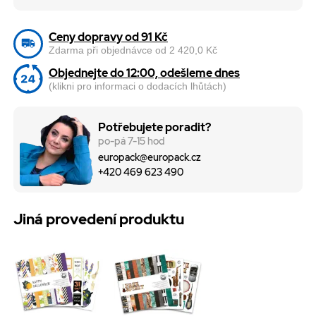
Ceny dopravy od 91 Kč
Zdarma při objednávce od 2 420,0 Kč
Objednejte do 12:00, odešleme dnes
(klikni pro informaci o dodacích lhůtách)
Potřebujete poradit?
po-pá 7-15 hod
europack@europack.cz
+420 469 623 490
Jiná provedení produktu