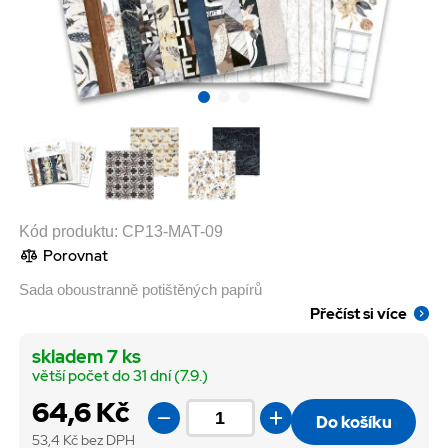
Kód produktu:
CP13-MAT-09
Porovnat
Sada oboustranně potištěných papírů
Přečíst si více
skladem 7 ks
větší počet do 31 dní (7.9.)
64,6 Kč
Do košíku
53,4
Kč bez DPH