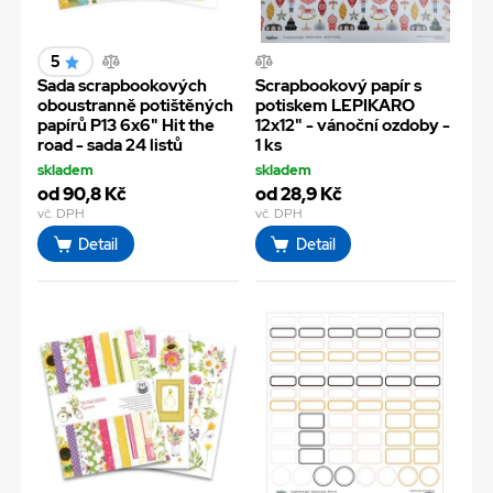
5
Sada scrapbookových
Scrapbookový papír s
oboustranně potištěných
potiskem LEPIKARO
papírů P13 6x6" Hit the
12x12" - vánoční ozdoby -
road - sada 24 listů
1 ks
skladem
skladem
od 90,8 Kč
od 28,9 Kč
vč. DPH
vč. DPH
Detail
Detail