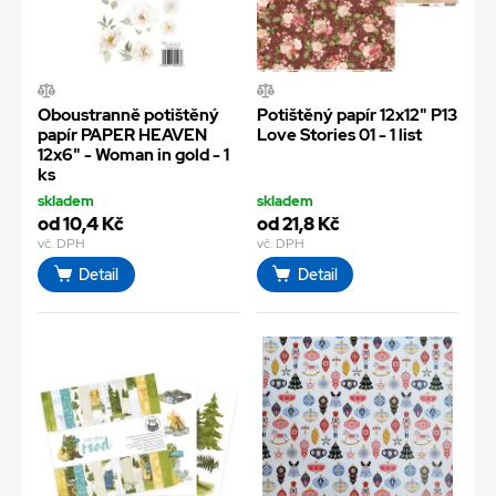
Oboustranně potištěný
Potištěný papír 12x12" P13
papír PAPER HEAVEN
Love Stories 01 - 1 list
12x6" - Woman in gold - 1
ks
skladem
skladem
od 10,4 Kč
od 21,8 Kč
vč. DPH
vč. DPH
Detail
Detail