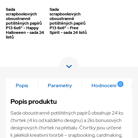
Sada
Sada
scrapbookových
scrapbookových
oboustranně
oboustranně
potištěných papírů
potištěných papírů
P13 6x6" - Happy
P13 6x6" - Free
Halloween - sada 24
Spirit - sada 24 listů
listů
0
Popis
Parametry
Hodnocení
Popis produktu
Sada oboustranně potištěných papírů obsahuje 24 ks
čtvrtek (4 ks od každého designu) a 2ks bonusových
designových čtvrtek na přebalu. Čtvrtky jsou určené
k jakékoli kreativní tvorbě – srapbooking, cardmaking,