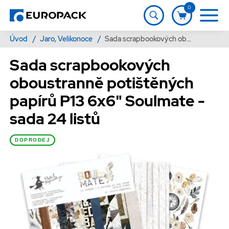
0
Úvod
/
Jaro, Velikonoce
/
Sada scrapbookových oboustranně potištěných papírů P13 6x6" Soulmate - sada 24 listů
Sada scrapbookových
oboustranně potištěných
papírů P13 6x6" Soulmate -
sada 24 listů
DOPRODEJ