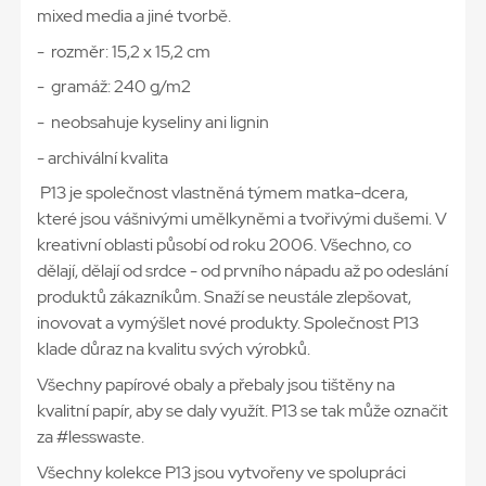
mixed media a jiné tvorbě.
- rozměr: 15,2 x 15,2 cm
- gramáž: 240 g/m2
- neobsahuje kyseliny ani lignin
- archivální kvalita
P13 je společnost vlastněná týmem matka-dcera,
které jsou vášnivými umělkyněmi a tvořivými dušemi. V
kreativní oblasti působí od roku 2006. Všechno, co
dělají, dělají od srdce - od prvního nápadu až po odeslání
produktů zákazníkům. Snaží se neustále zlepšovat,
inovovat a vymýšlet nové produkty. Společnost P13
klade důraz na kvalitu svých výrobků.
Všechny papírové obaly a přebaly jsou tištěny na
kvalitní papír, aby se daly využít. P13 se tak může označit
za #lesswaste.
Všechny kolekce P13 jsou vytvořeny ve spolupráci