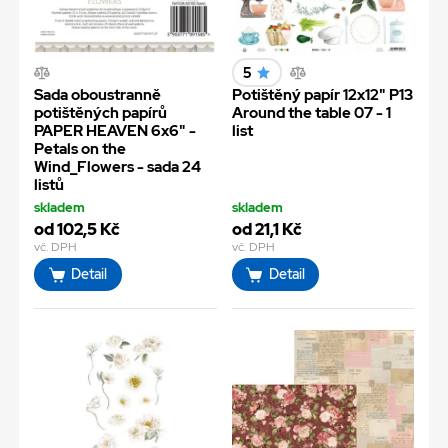
5
Sada oboustranně
Potištěný papír 12x12" P13
potištěných papírů
Around the table 07 - 1
PAPER HEAVEN 6x6" -
list
Petals on the
Wind_Flowers - sada 24
listů
skladem
skladem
od 102,5 Kč
od 21,1 Kč
vč. DPH
vč. DPH
Detail
Detail