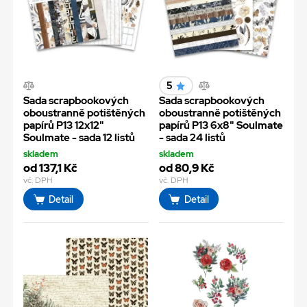
5
Sada scrapbookových
Sada scrapbookových
oboustranně potištěných
oboustranně potištěných
papírů P13 12x12"
papírů P13 6x8" Soulmate
Soulmate - sada 12 listů
- sada 24 listů
skladem
skladem
od 137,1 Kč
od 80,9 Kč
vč. DPH
vč. DPH
Detail
Detail