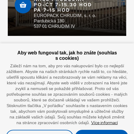
PO-ČT 7-15.30 HOD
PÁ 7-15 HOD
EUROPACK CHRUDIM, s. r. o.
Pardubická 180
537 01 CHRUDIM IV
Zaplatit u nás můžete hotově i online
Aby web fungoval tak, jak ho znáte (souhlas
s cookies)
Záleží nám na tom, aby pro vás nakupování bylo co nejlepší
zážitkem. Abyste na našich stránkách rychle našli to, co hledáte,
Doprava vaším oblíbeným dopravcem
ušetřili spoustu klikání a nezobrazovaly se vám reklamy na věci,
které vás nezajímají. Abyste web viděli v zobrazení na které jste
zvyklí a nemuseli se pokaždé přihlašovat. Proto od vás
potřebujeme souhlas se zpracováním souborů cookies - malých
souborů, které se dočasně ukládají ve vašem prohlížeči.
Stisknutím tlačítka „V pořádku“ souhlasíte s nastavením cookies
tak, abychom vám poskytovali smysluplné a užitečné služby
na základě vašich údajů. Svůj souhlas můžete kdykoli změnit
Více informací
na stránce zpracování osobních údajů.
”Lepíme s jistotou”