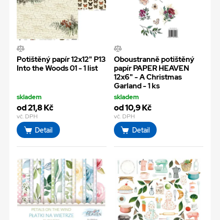
Potištěný papír 12x12" P13
Oboustranně potištěný
Into the Woods 01 - 1 list
papír PAPER HEAVEN
12x6" - A Christmas
Garland - 1 ks
skladem
skladem
od 21,8 Kč
od 10,9 Kč
vč. DPH
vč. DPH
Detail
Detail