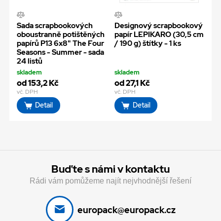
Sada scrapbookových
Designový scrapbookový
oboustranně potištěných
papír LEPIKARO (30,5 cm
papírů P13 6x8" The Four
/ 190 g) štítky - 1 ks
Seasons - Summer - sada
24 listů
skladem
skladem
od 153,2 Kč
od 27,1 Kč
vč. DPH
vč. DPH
Detail
Detail
Buďte s námi v kontaktu
Rádi vám pomůžeme najít nejvhodnější řešení
europack@europack.cz