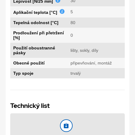
30
Lepivost [N/25 mm]
5
Aplikační teplota [°C]
Tepelná odolnost [°C]
80
Prodloužení při přetržení
0
[%]
Použití oboustranné
lišty, sokly, díly
pásky
Obecné použití
připevňování, montáž
Typ spoje
trvalý
Technický list