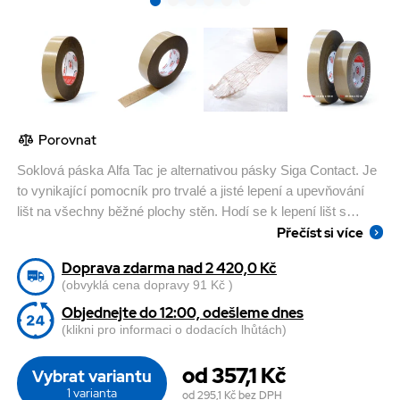
Porovnat
Soklová páska Alfa Tac je alternativou pásky Siga Contact. Je
to vynikající pomocník pro trvalé a jisté lepení a upevňování
lišt na všechny běžné plochy stěn. Hodí se k lepení lišt s
Přečíst si více
hladkým povrchem z vlísové textilie, pěnového latexu a
dalších syntetických textilních materiálů.
Doprava zdarma nad 2 420,0 Kč
(obvyklá cena dopravy 91 Kč )
Objednejte do 12:00, odešleme dnes
(klikni pro informaci o dodacích lhůtách)
od 357,1 Kč
Vybrat variantu
1 varianta
od 295,1 Kč
bez DPH