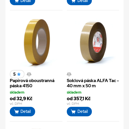
Detail
Detail
5
Papírová oboustranná
Soklová páska ALFA Tac -
páska 4150
40 mm x 50 m
skladem
skladem
od 32,9 Kč
od 357,1 Kč
vč. DPH
vč. DPH
Detail
Detail