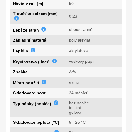
Návin v roli [m]
50
Tloušťka celkem [mm]
0,23
oboustranně
Lepí ze stran
Základní materiál
poly/akrylát
akrylátové
Lepidlo
voskový papír
Krycí vrstva (liner)
Značka
Alfa
uvnitř
Místo použití
Skladovatelnost
24 měsíců
bez nosiče
Typ pásky (nosiče)
textilní
gelová
Skladovací teplota [°C]
5 - 25 °C