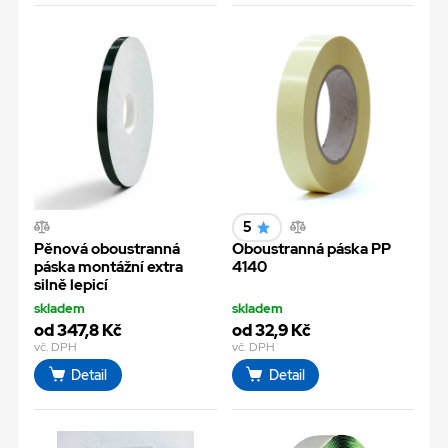
5
Pěnová oboustranná
Oboustranná páska PP
páska montážní extra
4140
silně lepicí
skladem
skladem
od 347,8 Kč
od 32,9 Kč
vč. DPH
vč. DPH
Detail
Detail