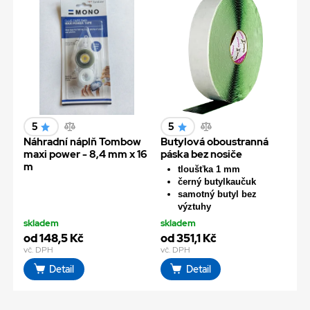
5
5
Náhradní náplň Tombow
Butylová oboustranná
maxi power - 8,4 mm x 16
páska bez nosiče
m
tloušťka 1 mm
černý butylkaučuk
samotný butyl bez
výztuhy
skladem
skladem
od 148,5 Kč
od 351,1 Kč
vč. DPH
vč. DPH
Detail
Detail