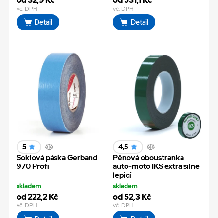
od 32,9 Kč
od 531,1 Kč
vč. DPH
vč. DPH
Detail
Detail
5
4,5
Soklová páska Gerband
Pěnová oboustranka
970 Profi
auto-moto IKS extra silně
lepicí
skladem
skladem
od 222,2 Kč
od 52,3 Kč
vč. DPH
vč. DPH