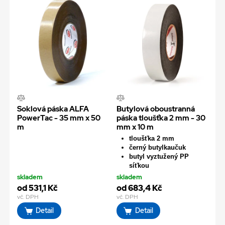
Soklová páska ALFA
Butylová oboustranná
PowerTac - 35 mm x 50
páska tloušťka 2 mm - 30
m
mm x 10 m
tloušťka 2 mm
černý butylkaučuk
butyl vyztužený PP
síťkou
skladem
skladem
od 531,1 Kč
od 683,4 Kč
vč. DPH
vč. DPH
Detail
Detail