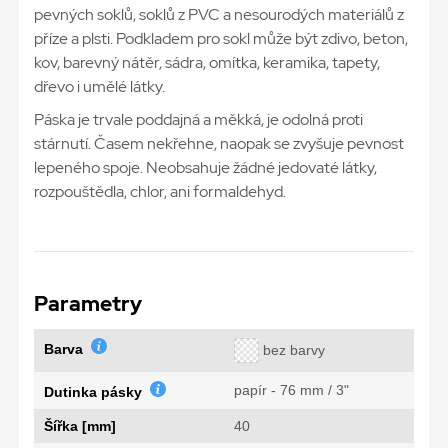
pevných soklů, soklů z PVC a nesourodých materiálů z
příze a plsti. Podkladem pro sokl může být zdivo, beton,
kov, barevný nátěr, sádra, omítka, keramika, tapety,
dřevo i umělé látky.
Páska je trvale poddajná a měkká, je odolná proti
stárnutí. Časem nekřehne, naopak se zvyšuje pevnost
lepeného spoje. Neobsahuje žádné jedovaté látky,
rozpouštědla, chlor, ani formaldehyd.
Parametry
Barva
bez barvy
papír - 76 mm / 3"
Dutinka pásky
Šířka [mm]
40