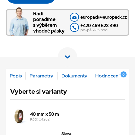
Rádi
europack@europack.cz
poradíme
s výběrem
+420 469 623 490
po-pá 7-15 hod
vhodné pásky
0
Popis
Parametry
Dokumenty
Hodnocení
Vyberte si varianty
40 mm x 50 m
Kód: O4202
Sleva: