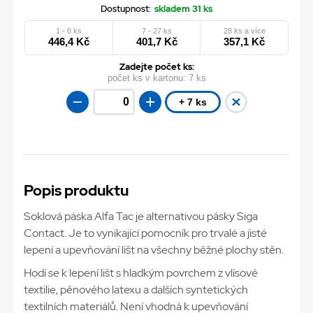
Dostupnost:
skladem 31 ks
1 - 6 ks
7 - 27 ks
28 ks a více
446,4 Kč
401,7 Kč
357,1 Kč
Zadejte počet ks:
počet ks v kartonu:
7 ks
+ 7 ks
Popis produktu
Soklová páska Alfa Tac je alternativou pásky Siga
Contact. Je to vynikající pomocník pro trvalé a jisté
lepení a upevňování lišt na všechny běžné plochy stěn.
Hodí se k lepení lišt s hladkým povrchem z vlísové
textilie, pěnového latexu a dalších syntetických
textilních materiálů. Není vhodná k upevňování