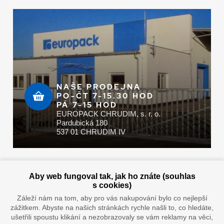
NAŠE PRODEJNA
PO-ČT 7-15.30 HOD
PÁ 7-15 HOD
EUROPACK CHRUDIM, s. r. o.
Pardubická 180
537 01 CHRUDIM IV
Zaplatit u nás můžete hotově i online
Aby web fungoval tak, jak ho znáte (souhlas
s cookies)
Záleží nám na tom, aby pro vás nakupování bylo co nejlepší
zážitkem. Abyste na našich stránkách rychle našli to, co hledáte,
Doprava vaším oblíbeným dopravcem
ušetřili spoustu klikání a nezobrazovaly se vám reklamy na věci,