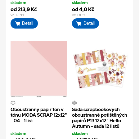
skladem
skladem
od 213,9 Kč
od 4,0 Kč
vč. DPH
vč. DPH
Detail
Detail
Oboustranný papír tón v
Sada scrapbookových
tónu MODA SCRAP 12x12"
oboustranně potištěných
- 04 - 1 list
papírů P13 12x12" Hello
Autumn - sada 12 listů
skladem
skladem