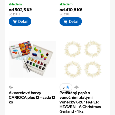
skladem
skladem
od 502,5 Kč
od 410,8 Kč
vč. DPH
vč. DPH
Detail
Detail
5
Akvarelové barvy
Potištěný papír s
CARIOCA plus 12 - sada 12
vánočními zlatými
ks
věnečky 6x6" PAPER
HEAVEN - A Christmas
Garland - 1 ks