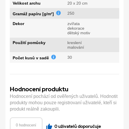
Velikost archu
20 x 20 cm
250
Gramáž papíru [g/m²]
Dekor
zvířata
dekorace
dětský motiv
Použití pomůcky
kreslení
malování
30
Počet kusů v sadě
Hodnocení produktu
Hodnocení pochází od ověřených uživatelů. Hodnotit
produkty mohou pouze registrovaní uživatelé, kteří si
produkt reálně zakoupili.
0 hodnocení
0 uživatelů doporučuje