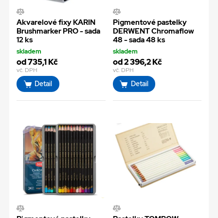
Akvarelové fixy KARIN
Pigmentové pastelky
Brushmarker PRO - sada
DERWENT Chromaflow
12 ks
48 - sada 48 ks
skladem
skladem
od 735,1 Kč
od 2 396,2 Kč
vč. DPH
vč. DPH
Detail
Detail