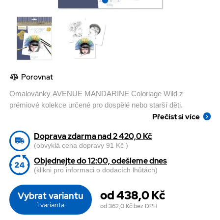
Porovnat
Omalovánky AVENUE MANDARINE Coloriage Wild z
prémiové kolekce určené pro dospělé nebo starší děti.
Přečíst si více
Doprava zdarma nad 2 420,0 Kč
(obvyklá cena dopravy 91 Kč )
Objednejte do 12:00, odešleme dnes
(klikni pro informaci o dodacích lhůtách)
od 438,0 Kč
Vybrat variantu
1 varianta
od 362,0 Kč
bez DPH