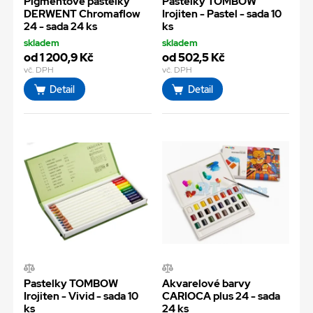
Pigmentové pastelky
Pastelky TOMBOW
DERWENT Chromaflow
Irojiten - Pastel - sada 10
24 - sada 24 ks
ks
skladem
skladem
od 1 200,9 Kč
od 502,5 Kč
vč. DPH
vč. DPH
Detail
Detail
Pastelky TOMBOW
Akvarelové barvy
Irojiten - Vivid - sada 10
CARIOCA plus 24 - sada
ks
24 ks