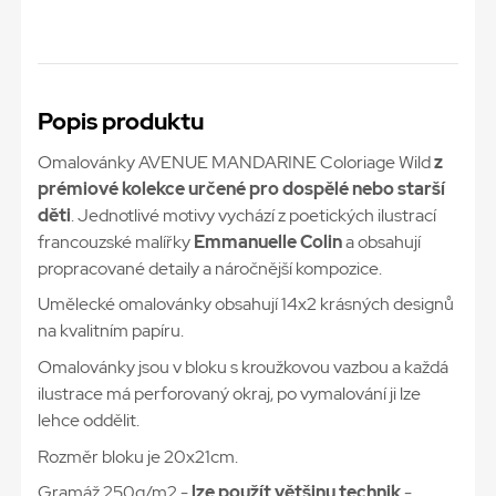
Popis produktu
Omalovánky AVENUE MANDARINE Coloriage Wild
z
prémiové kolekce určené pro dospělé nebo starší
děti
. Jednotlivé motivy vychází z poetických ilustrací
francouzské malířky
Emmanuelle Colin
a obsahují
propracované detaily a náročnější kompozice.
Umělecké omalovánky obsahují 14x2 krásných designů
na kvalitním papíru.
Omalovánky jsou v bloku s kroužkovou vazbou a každá
ilustrace má perforovaný okraj, po vymalování ji lze
lehce oddělit.
Rozměr bloku je 20x21cm.
Gramáž 250g/m2 -
lze použít většinu technik
-