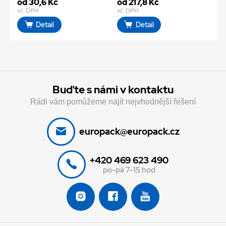
od 30,6 Kč
od 217,8 Kč
vč. DPH
vč. DPH
Detail
Detail
Buďte s námi v kontaktu
Rádi vám pomůžeme najít nejvhodnější řešení
europack@europack.cz
+420 469 623 490
po-pá 7-15 hod