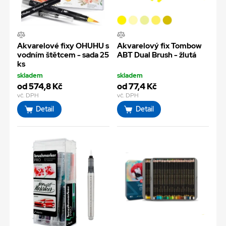
Akvarelové fixy OHUHU s
Akvarelový fix Tombow
vodním štětcem - sada 25
ABT Dual Brush - žlutá
ks
skladem
skladem
od 574,8 Kč
od 77,4 Kč
vč. DPH
vč. DPH
Detail
Detail