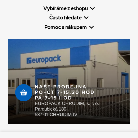
Vybíráme z eshopu
Často hledáte
Pomoc s nákupem
NAŠE PRODEJNA
PO-ČT 7-15.30 HOD
PÁ 7-15 HOD
EUROPACK CHRUDIM, s. r. o.
Pardubická 180
537 01 CHRUDIM IV
Zaplatit u nás můžete hotově i online