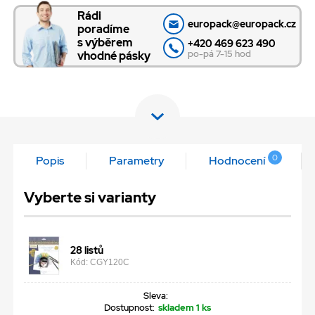
Rádi
europack@europack.cz
poradíme
s výběrem
+420 469 623 490
po-pá 7-15 hod
vhodné pásky
0
Popis
Parametry
Hodnocení
Vyberte si varianty
28 listů
Kód: CGY120C
Sleva:
Dostupnost:
skladem 1 ks