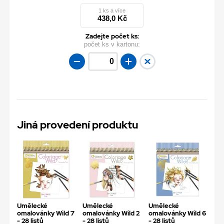
1 ks a více
438,0 Kč
Zadejte počet ks:
počet ks v kartonu:
Jiná provedení produktu
Umělecké
Umělecké
Umělecké
omalovánky Wild 7
omalovánky Wild 2
omalovánky Wild 6
- 28 listů
- 28 listů
- 28 listů