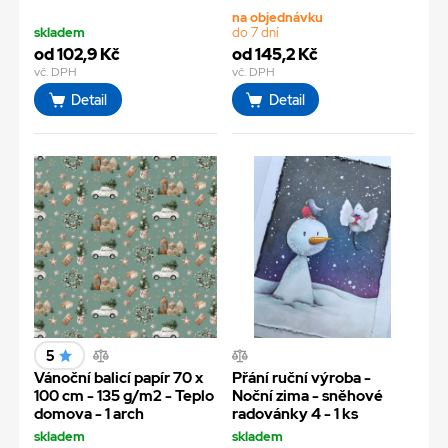
na objednávku
skladem
do 7 dní
od 102,9 Kč
od 145,2 Kč
vč. DPH
vč. DPH
Detail
Detail
5
Vánoční balicí papír 70 x
Přání ruční výroba -
100 cm - 135 g/m2 - Teplo
Noční zima - sněhové
domova - 1 arch
radovánky 4 - 1 ks
skladem
skladem