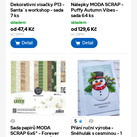
Dekorativní visačky P13 -
Nálepky MODA SCRAP -
Santa´s workshop - sada
Puffy Autumn Vibes -
7 ks
sada 64 ks
skladem
skladem
od 47,4 Kč
od 129,6 Kč
vč. DPH
vč. DPH
Detail
Detail
5
Sada papírů MODA
Přání ruční výroba -
SCRAP 6x6" - Forever
Sněhulák s cesmínou - 1