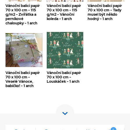
Vánoční balicí papír
Vánoční balicí papír
Vánoční balicí papír
70 x 100 cm - 115
70 x 100 cm - 115
70 x 100 cm - Tady
g/m2 - Zvířátka a
g/m2 - Vánoční
musel být někdo
perníkové
koleda - 1 arch
hodný - 1 arch
chaloupky - 1 arch
Vánoční balicí papír
Vánoční balicí papír
70 x 100 cm -
70 x 100 cm -
Veselé Vánoce,
Louskáček - 1 arch
babičko! - 1 arch