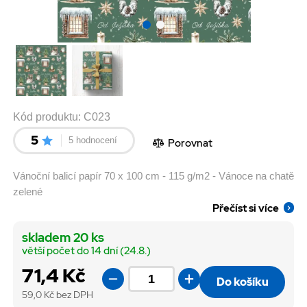
Kód produktu:
C023
5
5 hodnocení
Porovnat
Vánoční balicí papír 70 x 100 cm - 115 g/m2 - Vánoce na chatě
zelené
Přečíst si více
skladem 20 ks
větší počet do 14 dní (24.8.)
71,4 Kč
Do košíku
59,0
Kč bez DPH