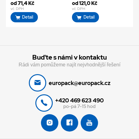
od 71,4 Kč
od 121,0 Kč
vč. DPH
vč. DPH
Detail
Detail
Buďte s námi v kontaktu
Rádi vám pomůžeme najít nejvhodnější řešení
europack@europack.cz
+420 469 623 490
po-pá 7-15 hod