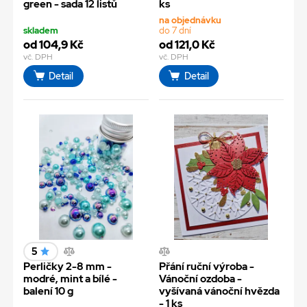
green - sada 12 listů
ks
na objednávku
skladem
do 7 dní
od 104,9 Kč
od 121,0 Kč
vč. DPH
vč. DPH
Detail
Detail
5
Perličky 2-8 mm -
Přání ruční výroba -
modré, mint a bílé -
Vánoční ozdoba -
balení 10 g
vyšívaná vánoční hvězda
- 1 ks