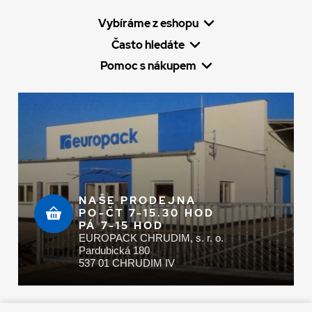
Vybíráme z eshopu
Často hledáte
Pomoc s nákupem
NAŠE PRODEJNA
PO-ČT 7-15.30 HOD
PÁ 7-15 HOD
EUROPACK CHRUDIM, s. r. o.
Pardubická 180
537 01 CHRUDIM IV