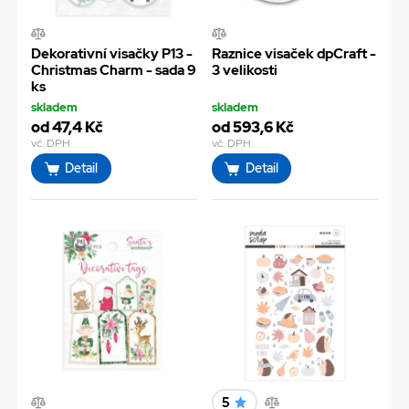
Dekorativní visačky P13 -
Raznice visaček dpCraft -
Christmas Charm - sada 9
3 velikosti
ks
skladem
skladem
od 47,4 Kč
od 593,6 Kč
vč. DPH
vč. DPH
Detail
Detail
5