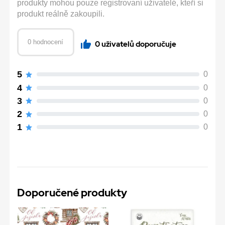
produkty mohou pouze registrovaní uživatelé, kteří si
produkt reálně zakoupili.
0 hodnocení
0 uživatelů doporučuje
5
0
4
0
3
0
2
0
1
0
Doporučené produkty