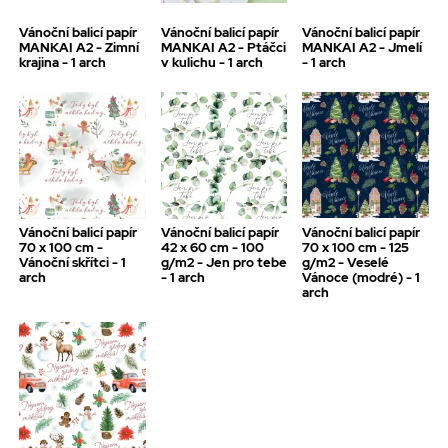
Vánoční balicí papír
Vánoční balicí papír
Vánoční balicí papír
MANKAI A2 - Zimní
MANKAI A2 - Ptáčci
MANKAI A2 - Jmelí
krajina - 1 arch
v kulichu - 1 arch
- 1 arch
Vánoční balicí papír
Vánoční balicí papír
Vánoční balicí papír
70 x 100 cm -
42 x 60 cm - 100
70 x 100 cm - 125
Vánoční skřítci - 1
g/m2 - Jen pro tebe
g/m2 - Veselé
arch
- 1 arch
Vánoce (modré) - 1
arch