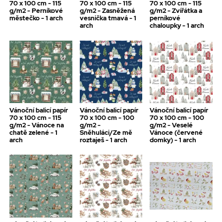
70 x 100 cm - 115
70 x 100 cm - 115
70 x 100 cm - 115
g/m2 - Perníkové
g/m2 - Zasněžená
g/m2 - Zvířátka a
městečko - 1 arch
vesnička tmavá - 1
perníkové
arch
chaloupky - 1 arch
Vánoční balicí papír
Vánoční balicí papír
Vánoční balicí papír
70 x 100 cm - 115
70 x 100 cm - 100
70 x 100 cm - 100
g/m2 - Vánoce na
g/m2 -
g/m2 - Veselé
chatě zelené - 1
Sněhuláci/Ze mě
Vánoce (červené
arch
roztaješ - 1 arch
domky) - 1 arch