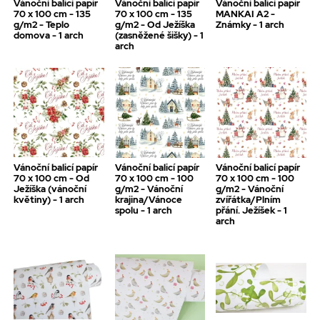
Vánoční balicí papír
Vánoční balicí papír
Vánoční balicí papír
70 x 100 cm - 135
70 x 100 cm - 135
MANKAI A2 -
g/m2 - Teplo
g/m2 - Od Ježíška
Známky - 1 arch
domova - 1 arch
(zasněžené šišky) - 1
arch
Vánoční balicí papír
Vánoční balicí papír
Vánoční balicí papír
70 x 100 cm - Od
70 x 100 cm - 100
70 x 100 cm - 100
Ježíška (vánoční
g/m2 - Vánoční
g/m2 - Vánoční
květiny) - 1 arch
krajina/Vánoce
zvířátka/Plním
spolu - 1 arch
přání. Ježíšek - 1
arch