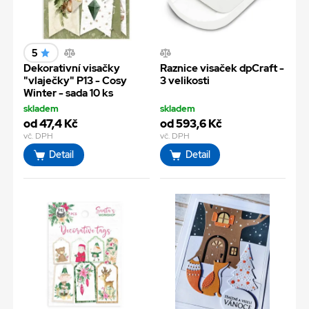
5
Dekorativní visačky
Raznice visaček dpCraft -
"vlaječky" P13 - Cosy
3 velikosti
Winter - sada 10 ks
skladem
skladem
od 47,4 Kč
od 593,6 Kč
vč. DPH
vč. DPH
Detail
Detail