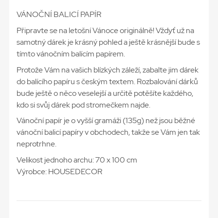
VÁNOČNÍ BALICÍ PAPÍR
Připravte se na letošní Vánoce originálně! Vždyť už na
samotný dárek je krásný pohled a ještě krásnější bude s
tímto vánočním balícím papírem.
Protože Vám na vašich blízkých záleží, zabalte jim dárek
do balícího papíru s českým textem. Rozbalování dárků
bude ještě o něco veselejší a určitě potěšíte každého,
kdo si svůj dárek pod stromečkem najde.
Vánoční papír je o vyšší gramáži (135g) než jsou běžné
vánoční balicí papíry v obchodech, takže se Vám jen tak
neprotrhne.
Velikost jednoho archu: 70 x 100 cm
Výrobce: HOUSEDECOR