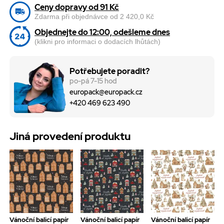
Ceny dopravy od 91 Kč
Zdarma při objednávce od 2 420,0 Kč
Objednejte do 12:00, odešleme dnes
(klikni pro informaci o dodacích lhůtách)
Potřebujete poradit?
po-pá 7-15 hod
europack@europack.cz
+420 469 623 490
Jiná provedení produktu
Vánoční balicí papír
Vánoční balicí papír
Vánoční balicí papír