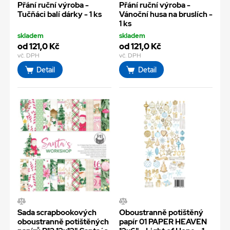
Přání ruční výroba -
Přání ruční výroba -
Tučňáci balí dárky - 1 ks
Vánoční husa na bruslích -
1 ks
skladem
skladem
od 121,0 Kč
od 121,0 Kč
vč. DPH
vč. DPH
Detail
Detail
Sada scrapbookových
Oboustranně potištěný
oboustranně potištěných
papír 01 PAPER HEAVEN