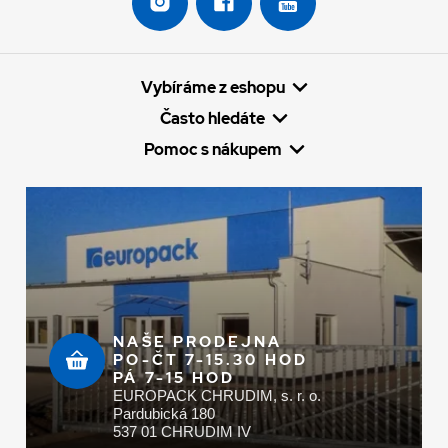
Vybíráme z eshopu
Často hledáte
Pomoc s nákupem
NAŠE PRODEJNA
PO-ČT 7-15.30 HOD
PÁ 7-15 HOD
EUROPACK CHRUDIM, s. r. o.
Pardubická 180
537 01 CHRUDIM IV