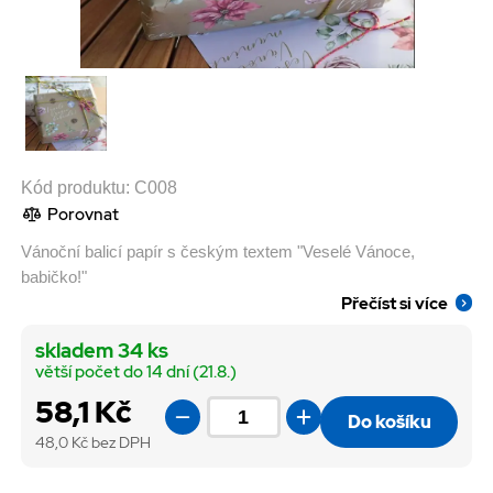
Kód produktu:
C008
Porovnat
Vánoční balicí papír s českým textem "Veselé Vánoce,
babičko!"
Přečíst si více
skladem 34 ks
větší počet do 14 dní (21.8.)
58,1 Kč
Do košíku
48,0
Kč bez DPH