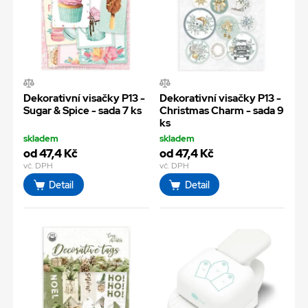
Dekorativní visačky P13 -
Dekorativní visačky P13 -
Sugar & Spice - sada 7 ks
Christmas Charm - sada 9
ks
skladem
skladem
od 47,4 Kč
od 47,4 Kč
vč. DPH
vč. DPH
Detail
Detail