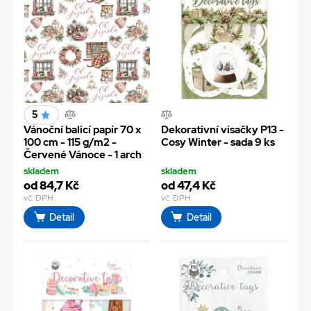
5
Vánoční balicí papír 70 x
Dekorativní visačky P13 -
100 cm - 115 g/m2 -
Cosy Winter - sada 9 ks
Červené Vánoce - 1 arch
skladem
skladem
od 84,7 Kč
od 47,4 Kč
vč. DPH
vč. DPH
Detail
Detail