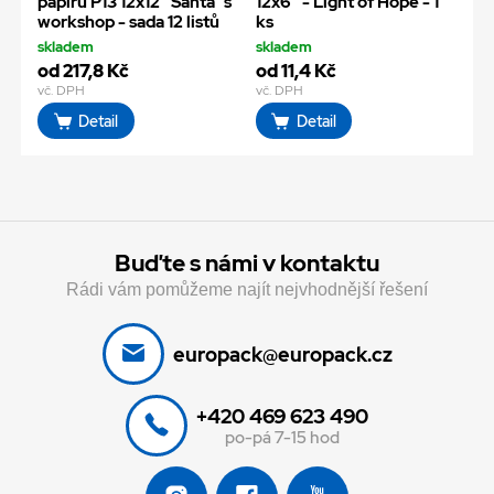
papírů P13 12x12" Santa´s
12x6" - Light of Hope - 1
workshop - sada 12 listů
ks
skladem
skladem
od 217,8 Kč
od 11,4 Kč
vč. DPH
vč. DPH
Detail
Detail
Buďte s námi v kontaktu
Rádi vám pomůžeme najít nejvhodnější řešení
europack@europack.cz
+420 469 623 490
po-pá 7-15 hod