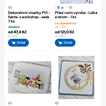
5
Dekorativní visačky P13 -
Přání ruční výroba - Liška
Santa´s workshop - sada
a strom - 1 ks
7 ks
na objednávku
skladem
do 7 dní
od 47,4 Kč
od 121,0 Kč
vč. DPH
vč. DPH
Detail
Detail