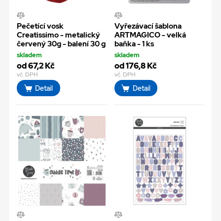
Pečetící vosk
Vyřezávací šablona
Creatissimo - metalický
ARTMAGICO - velká
červený 30g - balení 30 g
baňka - 1 ks
skladem
skladem
od 67,2 Kč
od 176,8 Kč
vč. DPH
vč. DPH
Detail
Detail