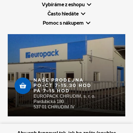
Vybíráme z eshopu
Často hledáte
Pomoc s nákupem
NAŠE PRODEJNA
PO-ČT 7-15.30 HOD
PÁ 7-15 HOD
EUROPACK CHRUDIM, s. r. o.
Pardubická 180
537 01 CHRUDIM IV
Zaplatit u nás můžete hotově i online