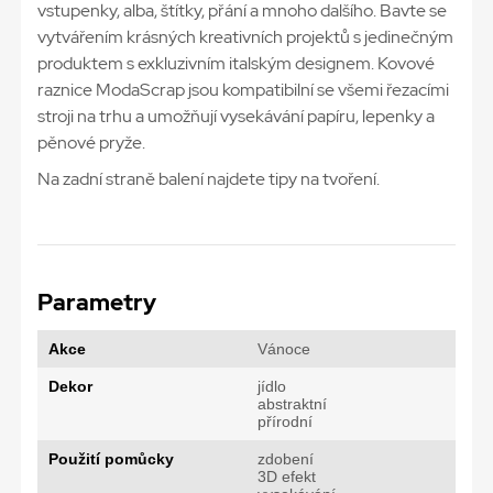
vstupenky, alba, štítky, přání a mnoho dalšího. Bavte se
vytvářením krásných kreativních projektů s jedinečným
produktem s exkluzivním italským designem. Kovové
raznice ModaScrap jsou kompatibilní se všemi řezacími
stroji na trhu a umožňují vysekávání papíru, lepenky a
pěnové pryže.
Na zadní straně balení najdete tipy na tvoření.
Parametry
Akce
Vánoce
Dekor
jídlo
abstraktní
přírodní
Použití pomůcky
zdobení
3D efekt