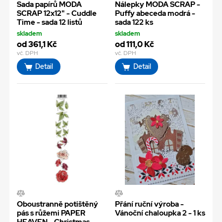
Sada papírů MODA
Nálepky MODA SCRAP -
SCRAP 12x12" - Cuddle
Puffy abeceda modrá -
Time - sada 12 listů
sada 122 ks
skladem
skladem
od 361,1 Kč
od 111,0 Kč
vč. DPH
vč. DPH
Detail
Detail
Oboustranně potištěný
Přání ruční výroba -
pás s růžemi PAPER
Vánoční chaloupka 2 - 1 ks