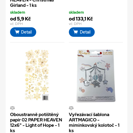
HEAVEN - Christmas
Girland - 1 ks
skladem
skladem
od 5,9 Kč
od 133,1 Kč
vč. DPH
vč. DPH
Detail
Detail
Oboustranně potištěný
Vyřezávací šablona
papír 02 PAPER HEAVEN
ARTMAGICO -
12x6" - Light of Hope - 1
miminkovský kolotoč - 1
ks
ks