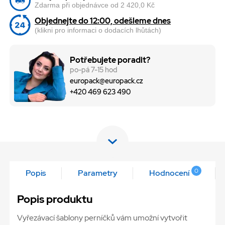
Zdarma při objednávce od 2 420,0 Kč
Objednejte do 12:00, odešleme dnes
(klikni pro informaci o dodacích lhůtách)
Potřebujete poradit?
po-pá 7-15 hod
europack@europack.cz
+420 469 623 490
0
Popis
Parametry
Hodnocení
Popis produktu
Vyřezávací šablony perníčků vám umožní vytvořit