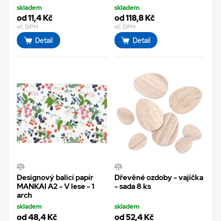
skladem
skladem
od 11,4 Kč
od 118,8 Kč
vč. DPH
vč. DPH
Detail
Detail
Designový balicí papír
Dřevěné ozdoby - vajíčka
MANKAI A2 - V lese - 1
- sada 8 ks
arch
skladem
skladem
od 48,4 Kč
od 52,4 Kč