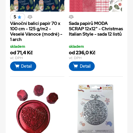
5
Vánoční balicí papír 70 x
Sada papírů MODA
100 cm - 125 g/m2 -
SCRAP 12x12" - Christmas
Veselé Vánoce (modré) -
Italian Style - sada 12 listů
1 arch
skladem
skladem
od 71,4 Kč
od 236,0 Kč
vč. DPH
vč. DPH
Detail
Detail