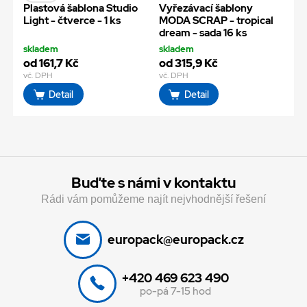
Plastová šablona Studio
Vyřezávací šablony
Light - čtverce - 1 ks
MODA SCRAP - tropical
dream - sada 16 ks
skladem
skladem
od 161,7 Kč
od 315,9 Kč
vč. DPH
vč. DPH
Detail
Detail
Buďte s námi v kontaktu
Rádi vám pomůžeme najít nejvhodnější řešení
europack@europack.cz
+420 469 623 490
po-pá 7-15 hod