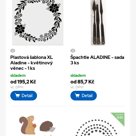
Plastová šablona XL
Špachtle ALADINE - sada
Aladine - květinový
3 ks
věnec - 1 ks
skladem
skladem
od 195,2 Kč
od 85,7 Kč
vč. DPH
vč. DPH
Detail
Detail