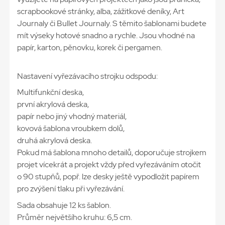
scrapbookové stránky, alba, zážitkové deníky, Art
Journaly či Bullet Journaly. S těmito šablonami budete
mít výseky hotové snadno a rychle. Jsou vhodné na
papír, karton, pěnovku, korek či pergamen.
Nastavení vyřezávacího strojku odspodu:
Multifunkční deska,
první akrylová deska,
papír nebo jiný vhodný materiál,
kovová šablona vroubkem dolů,
druhá akrylová deska.
Pokud má šablona mnoho detailů, doporučuje strojkem
projet vícekrát a projekt vždy před vyřezáváním otočit
o 90 stupňů, popř. lze desky ještě vypodložit papírem
pro zvýšení tlaku při vyřezávání.
Sada obsahuje 12 ks šablon.
Průměr největšího kruhu: 6,5 cm.