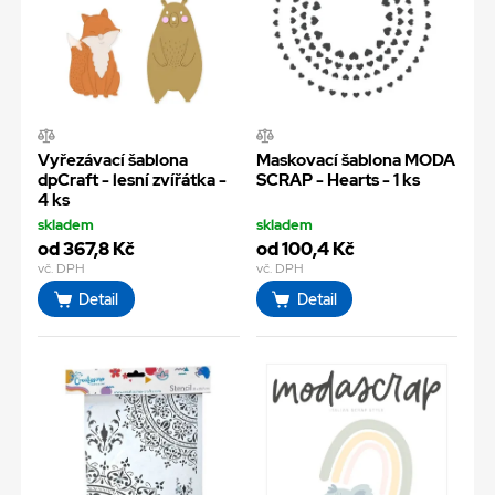
Vyřezávací šablona
Maskovací šablona MODA
dpCraft - lesní zvířátka -
SCRAP - Hearts - 1 ks
4 ks
skladem
skladem
od 367,8 Kč
od 100,4 Kč
vč. DPH
vč. DPH
Detail
Detail