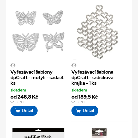
Vyřezávací šablony
Vyřezávací šablona
dpCraft - motýli - sada 4
dpCraft - srdíčková
ks
krajka - 1 ks
skladem
skladem
od 248,8 Kč
od 189,5 Kč
vč. DPH
vč. DPH
Detail
Detail