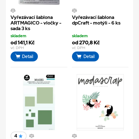
Vyřezávací šablona
Vyřezávací šablona
ARTMAGICO - vločky -
dpCraft - motýli - 6 ks
sada 3 ks
skladem
skladem
od 141,1 Kč
od 270,8 Kč
vč. DPH
vč. DPH
Detail
Detail
4