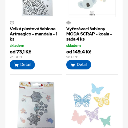
Velká plastová šablona
Vyřezávací šablony
Artmagico - mandala - 1
MODA SCRAP - koala -
ks
sada 4 ks
skladem
skladem
od 73,1 Kč
od 149,4 Kč
vč. DPH
vč. DPH
Detail
Detail