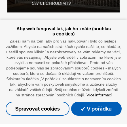
537 01 CHRUDIM IV
Zaplatit u nás můžete hotově i online
Aby web fungoval tak, jak ho znáte (souhlas
s cookies)
Záleží nám na tom, aby pro vás nakupování bylo co nejlepší
zážitkem. Abyste na našich stránkách rychle našli to, co hledáte,
Doprava vaším oblíbeným dopravcem
ušetřili spoustu klikání a nezobrazovaly se vám reklamy na věci,
které vás nezajímají. Abyste web viděli v zobrazení na které jste
zvyklí a nemuseli se pokaždé přihlašovat. Proto od vás
potřebujeme souhlas se zpracováním souborů cookies - malých
souborů, které se dočasně ukládají ve vašem prohlížeči.
Stisknutím tlačítka „V pořádku“ souhlasíte s nastavením cookies
tak, abychom vám poskytovali smysluplné a užitečné služby
na základě vašich údajů. Svůj souhlas můžete kdykoli změnit
Více informací
na stránce zpracování osobních údajů.
”Lepíme s jistotou”
Spravovat cookies
V pořádku
© Oficiální stránky společnosti Europack
Made by