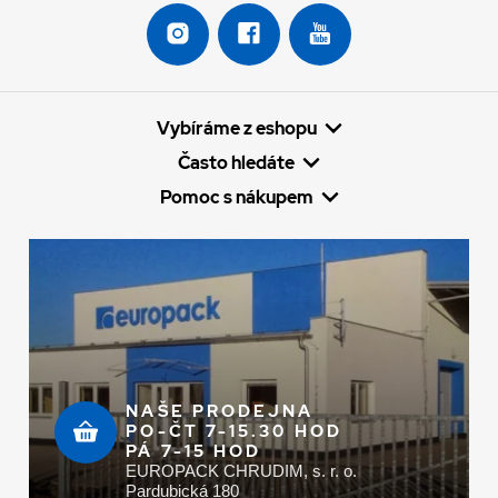
Vybíráme z eshopu
Často hledáte
Pomoc s nákupem
NAŠE PRODEJNA
PO-ČT 7-15.30 HOD
PÁ 7-15 HOD
EUROPACK CHRUDIM, s. r. o.
Pardubická 180