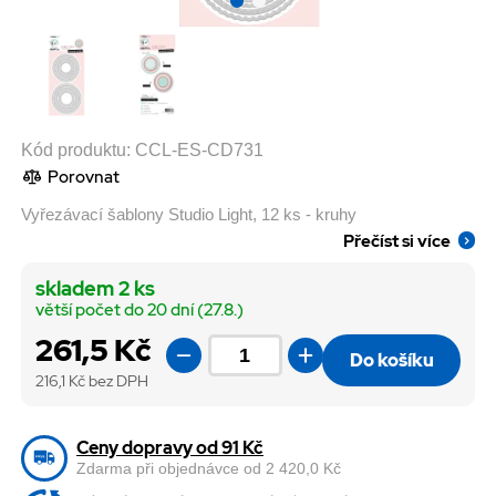
Kód produktu:
CCL-ES-CD731
Porovnat
Vyřezávací šablony Studio Light, 12 ks - kruhy
Přečíst si více
skladem 2 ks
větší počet do 20 dní (27.8.)
261,5 Kč
Do košíku
216,1
Kč bez DPH
Ceny dopravy od 91 Kč
Zdarma při objednávce od 2 420,0 Kč