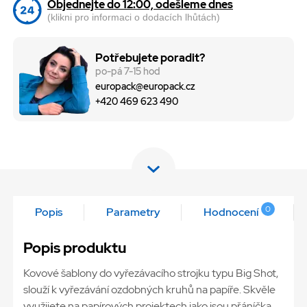
Objednejte do 12:00, odešleme dnes
(klikni pro informaci o dodacích lhůtách)
Potřebujete poradit?
po-pá 7-15 hod
europack@europack.cz
+420 469 623 490
0
Popis
Parametry
Hodnocení
Popis produktu
Kovové šablony do vyřezávacího strojku typu Big Shot,
slouží k vyřezávání ozdobných kruhů na papíře. Skvěle
využijete na papírových projektech jako jsou přáníčka,