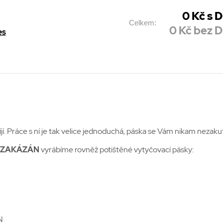
0
Kč s 
Celkem:
0
Kč bez 
es
dvíjí. Práce s ní je tak velice jednoduchá, páska se Vám nikam neza
UP ZAKÁZÁN
vyrábíme rovněž potištěné vytyčovací pásky:
N