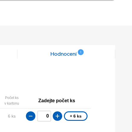
1
Hodnocení
Počet ks
Zadejte počet ks
v kartonu
6 ks
+ 6 ks