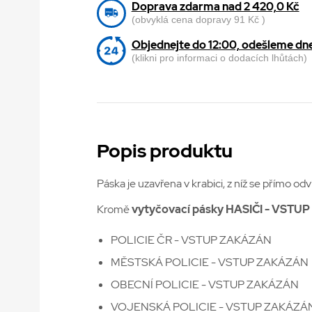
Doprava zdarma nad 2 420,0 Kč
(obvyklá cena dopravy 91 Kč )
Objednejte do 12:00, odešleme dn
(klikni pro informaci o dodacích lhůtách)
Popis produktu
Páska je uzavřena v krabici, z níž se přímo o
Kromě
vytyčovací pásky HASIČI - VST
POLICIE ČR - VSTUP ZAKÁZÁN
MĚSTSKÁ POLICIE - VSTUP ZAKÁZÁN
OBECNÍ POLICIE - VSTUP ZAKÁZÁN
VOJENSKÁ POLICIE - VSTUP ZAKÁZÁ