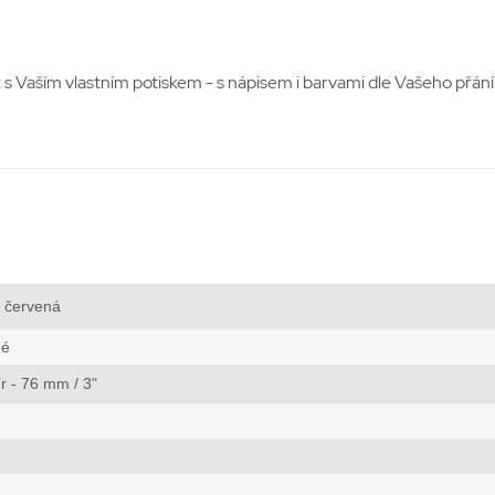
s Vaším vlastním potiskem - s nápisem i barvami dle Vašeho přání. 
červená
né
r - 76 mm / 3"
4