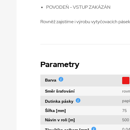
POVODEŇ - VSTUP ZAKÁZÁN
Rovněž zajistíme i výrobu vytyčovacích pásek 
Parametry
Barva
Směr šrafování
rov
papí
Dutinka pásky
Šířka [mm]
75
Návin v roli [m]
500
0,0
Tloušťka celkem [mm]