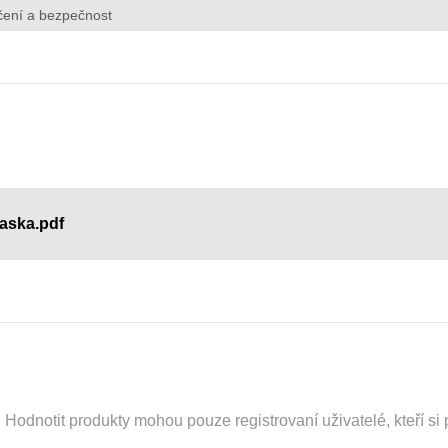
čení a bezpečnost
aska.pdf
odnotit produkty mohou pouze registrovaní uživatelé, kteří si p