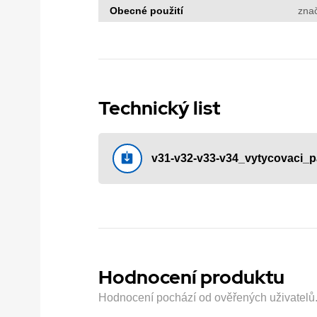
Obecné použití
zna
Technický list
v31-v32-v33-v34_vytycovaci_p
Hodnocení produktu
Hodnocení pochází od ověřených uživatelů. H