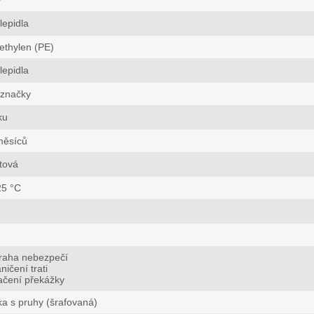
lepidla
ethylen (PE)
lepidla
 značky
ku
měsíců
tová
25 °C
traha nebezpečí
ničení trati
ačení překážky
a s pruhy (šrafovaná)