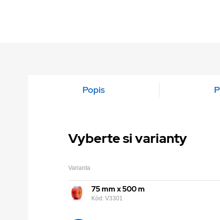
Popis
P
Vyberte si varianty
Varianta
75 mm x 500 m
Kód: V3301