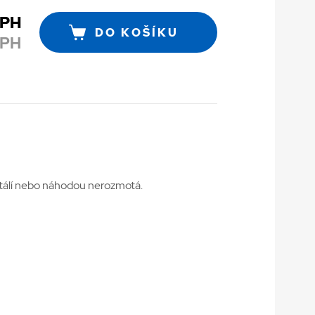
DPH
DO KOŠÍKU
DPH
kutálí nebo náhodou nerozmotá.