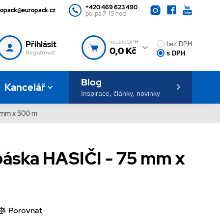
+420 469 623 490
ropack@europack.cz
po-pá 7-15 hod
včetně DPH
Přihlásit
bez DPH
0,0 Kč
Registrovat
s DPH
Blog
Kancelář
Inspirace, články, novinky
5 mm x 500 m
páska HASIČI - 75 mm x
Porovnat