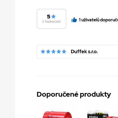
5
1 uživatelů doporuč
1 hodnocení
Duffek s.r.o.
Doporučené produkty