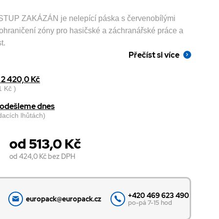
VSTUP ZAKÁZÁN je nelepící páska s červenobílými
k ohraničení zóny pro hasičské a záchranářské práce a
t.
Přečíst si více
2 420,0 Kč
 Kč )
, odešleme dnes
odacích lhůtách)
od 513,0 Kč
od 424,0 Kč
bez DPH
+420 469 623 490
europack@europack.cz
po-pá 7-15 hod