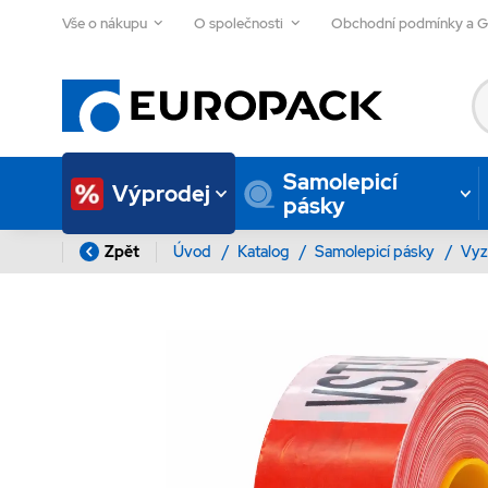
Vše o nákupu
O společnosti
Obchodní podmínky a 
Samolepicí
Výprodej
pásky
Zpět
Úvod
/
Katalog
/
Samolepicí pásky
/
Vyz