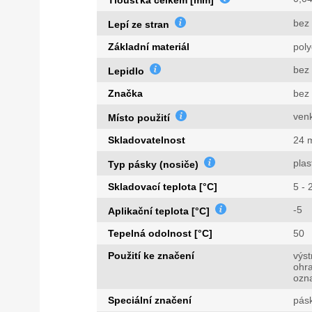
bez 
Lepí ze stran
Základní materiál
poly
bez 
Lepidlo
Značka
bez
ven
Místo použití
Skladovatelnost
24 
plas
Typ pásky (nosiče)
Skladovací teplota [°C]
5 - 
-5
Aplikační teplota [°C]
Tepelná odolnost [°C]
50
Použití ke značení
výs
ohra
ozn
Speciální značení
pásk