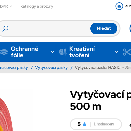
GDPR
Katalogy a brožury
eu
Hledat
Ochranné
Kreativní
fólie
tvoření
načovací pásky
/
Vytyčovací pásky
/
Vytyčovací páska HASIČI - 7
Vytyčovací 
500 m
5
1 hodnocení