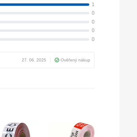
1
0
0
0
0
27. 06. 2025
Ověřený nákup