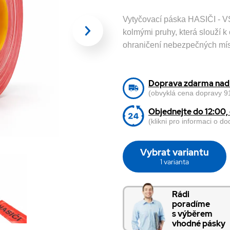
Vytyčovací páska HASIČI - 
kolmými pruhy, která slouží 
ohraničení nebezpečných mís
Doprava zdarma nad 
(obvyklá cena dopravy 91
Objednejte do 12:00
(klikni pro informaci o d
Vybrat variantu
1 varianta
Rádi
poradíme
s výběrem
vhodné pásky