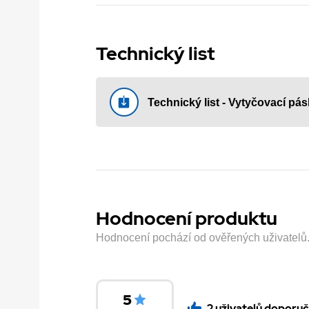
Technický list
Technický list - Vytyčovací 
Hodnocení produktu
Hodnocení pochází od ověřených uživatelů. H
5
2 uživatelů doporuč