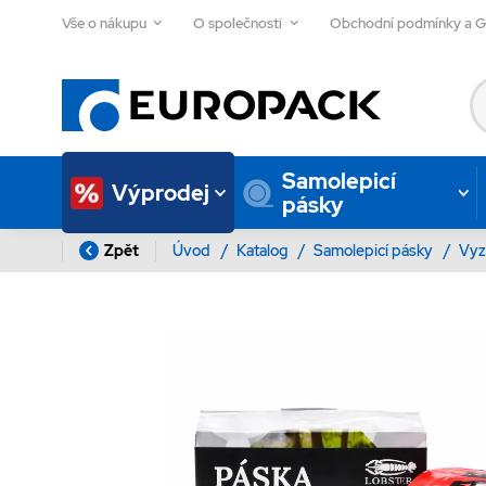
Vše o nákupu
O společnosti
Obchodní podmínky a 
Samolepicí
Výprodej
pásky
Zpět
Úvod
/
Katalog
/
Samolepicí pásky
/
Vyz