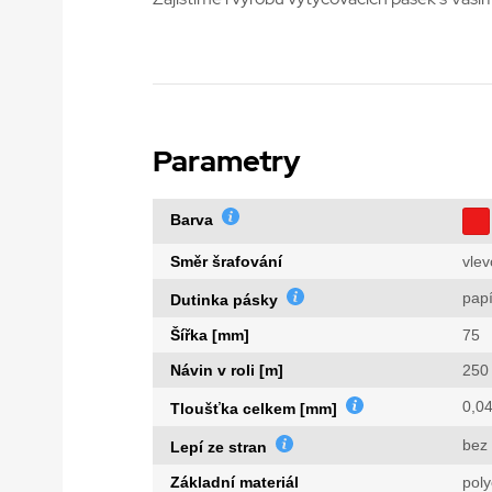
Parametry
Barva
Směr šrafování
vlev
papí
Dutinka pásky
Šířka [mm]
75
Návin v roli [m]
250
0,0
Tloušťka celkem [mm]
bez 
Lepí ze stran
Základní materiál
poly