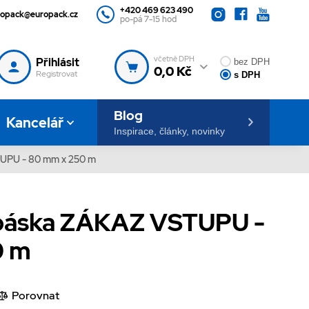
+420 469 623 490
ropack@europack.cz
po-pá 7-15 hod
včetně DPH
Přihlásit
bez DPH
0,0 Kč
Registrovat
s DPH
Blog
Kancelář
Inspirace, články, novinky
UPU - 80 mm x 250 m
 páska ZÁKAZ VSTUPU -
0 m
Porovnat