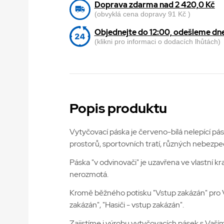
Doprava zdarma nad 2 420,0 Kč
(obvyklá cena dopravy 91 Kč )
Objednejte do 12:00, odešleme dn
(klikni pro informaci o dodacích lhůtách)
Popis produktu
Vytyčovací páska je červeno-bílá nelepící pá
prostorů, sportovních tratí, různých nebezpeč
Páska "v odvinovači" je uzavřena ve vlastní kr
nerozmotá.
Kromě běžného potisku "Vstup zakázán" pro Vás
zakázán", "Hasiči - vstup zakázán".
Zajistíme i výrobu vytyčovacích pásek s Vaším