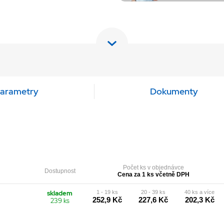
arametry
Dokumenty
Počet ks v objednávce
Dostupnost
Cena za 1 ks včetně DPH
skladem
1 - 19 ks
20 - 39 ks
40 ks a více
252,9 Kč
227,6 Kč
202,3 Kč
239 ks