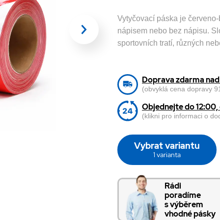
Vytyčovací páska je červeno-
nápisem nebo bez nápisu. Slo
sportovních tratí, různých ne
Doprava zdarma nad 
(obvyklá cena dopravy 91
Objednejte do 12:00
(klikni pro informaci o d
Vybrat variantu
1 varianta
Rádi
poradíme
s výběrem
vhodné pásky