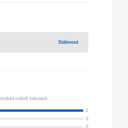
Stáhnout
rodukt reálně zakoupili.
2
0
0