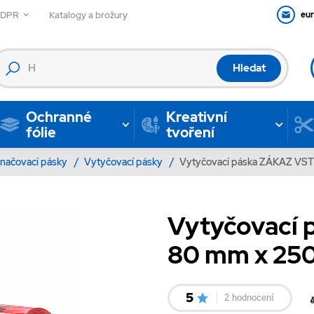
GDPR
Katalogy a brožury
eu
Hledat
Ochranné
Kreativní
fólie
tvoření
načovací pásky
/
Vytyčovací pásky
/
Vytyčovací páska ZÁKAZ VST
Vytyčovací
80 mm x 25
5
2 hodnocení