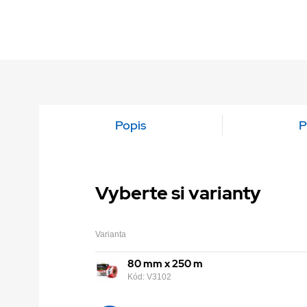
Popis
P
Vyberte si varianty
Varianta
80 mm x 250 m
Kód: V3102