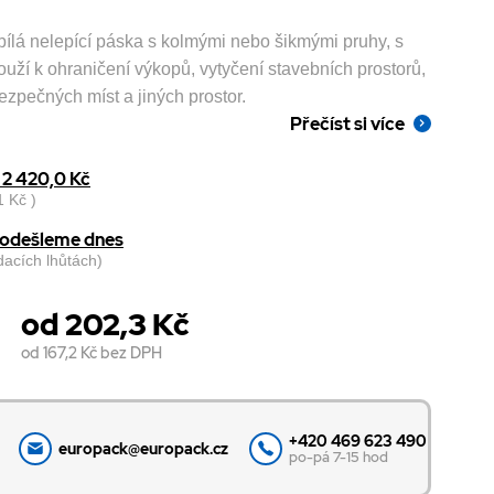
bílá nelepící páska s kolmými nebo šikmými pruhy, s
uží k ohraničení výkopů, vytyčení stavebních prostorů,
bezpečných míst a jiných prostor.
Přečíst si více
2 420,0 Kč
 Kč )
, odešleme dnes
odacích lhůtách)
od 202,3 Kč
od 167,2 Kč
bez DPH
+420 469 623 490
europack@europack.cz
po-pá 7-15 hod