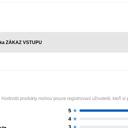
páska ZÁKAZ VSTUPU
odnotit produkty mohou pouze registrovaní uživatelé, kteří si p
5
4
3
uje