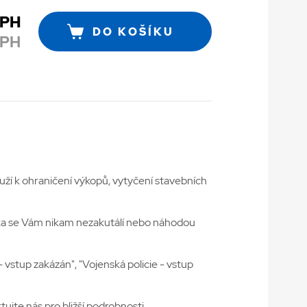
DPH
DO KOŠÍKU
DPH
uží k ohraničení výkopů, vytyčení stavebních
 páska se Vám nikam nezakutálí nebo náhodou
 vstup zakázán", "Vojenská policie - vstup
ujte nás pro bližší podrobnosti.