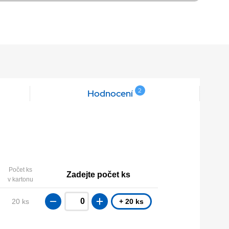
2
Hodnocení
Počet ks
Zadejte počet ks
v kartonu
20 ks
+ 20 ks