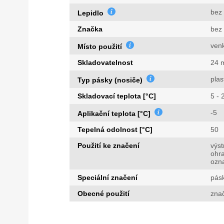
bez 
Lepidlo
Značka
bez
ven
Místo použití
Skladovatelnost
24 
plas
Typ pásky (nosiče)
Skladovací teplota [°C]
5 - 
-5
Aplikační teplota [°C]
Tepelná odolnost [°C]
50
Použití ke značení
výs
ohra
ozn
Speciální značení
pásk
Obecné použití
zna