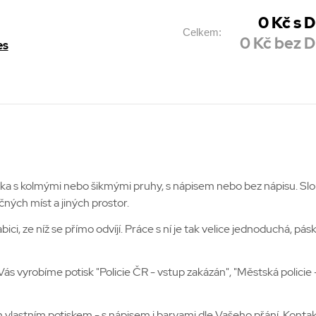
0
Kč s 
Celkem:
0
Kč bez 
es
ska s kolmými nebo šikmými pruhy, s nápisem nebo bez nápisu. Slo
ných míst a jiných prostor.
abici, ze níž se přímo odvíjí. Práce s ní je tak velice jednoduchá,
 vyrobíme potisk "Policie ČR - vstup zakázán", "Městská policie -
 vlastním potiskem - s nápisem i barvami dle Vašeho přání. Kontakt