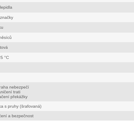
lepidla
 značky
ku
měsíců
tová
25 °C
traha nebezpečí
ničení trati
ačení překážky
a s pruhy (šrafovaná)
čení a bezpečnost