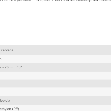
červená
o
r - 76 mm / 3"
4
lepidla
ethylen (PE)