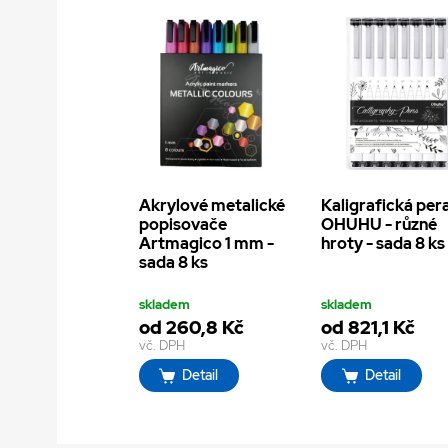
Akrylové metalické
Kaligrafická per
popisovače
OHUHU - různé
Artmagico 1 mm -
hroty - sada 8 ks
sada 8 ks
skladem
skladem
od 260,8 Kč
od 821,1 Kč
vč. DPH
vč. DPH
Detail
Detail