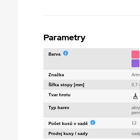
Parametry
Barva
Značka
Art
Šířka stopy [mm]
0,7
Tvar hrotu
Typ barev
akry
per
12
Počet kusů v sadě
Prodej kusy / sady
sad