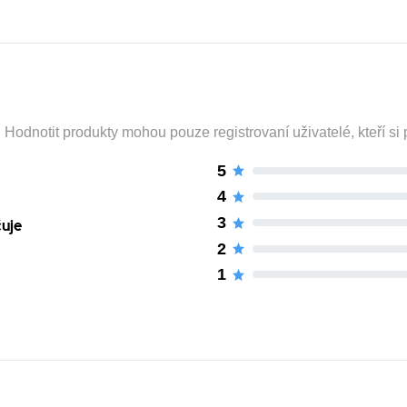
odnotit produkty mohou pouze registrovaní uživatelé, kteří si p
5
4
3
čuje
2
1