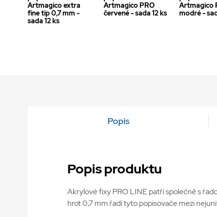
Artmagico extra
Artmagico PRO
Artmagico
fine tip 0,7 mm -
červené - sada 12 ks
modré - sad
sada 12 ks
Popis
Popis produktu
Akrylové fixy PRO LINE patří společně s řado
hrot 0,7 mm řadí tyto popisovače mezi nejuniv