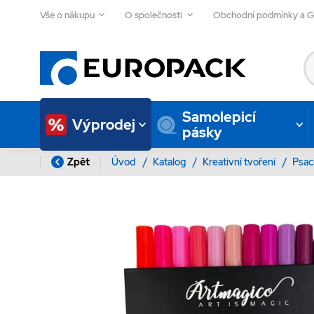
Vše o nákupu
O společnosti
Obchodní podmínky a 
Samolepicí
Výprodej
pásky
Zpět
Úvod
/
Katalog
/
Kreativní tvoření
/
Psac