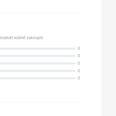
rodukt reálně zakoupili.
0
0
0
0
0