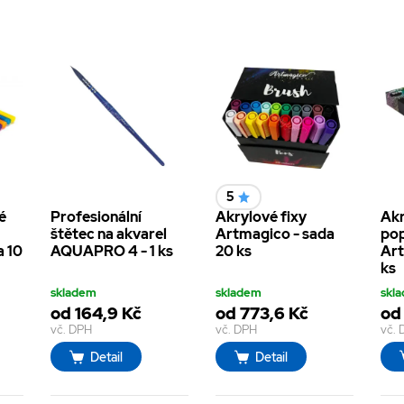
5
é
Profesionální
Akrylové fixy
Akr
štětec na akvarel
Artmagico - sada
po
a 10
AQUAPRO 4 - 1 ks
20 ks
Art
ks
skladem
skladem
skl
od 164,9 Kč
od 773,6 Kč
od
vč. DPH
vč. DPH
vč.
Detail
Detail