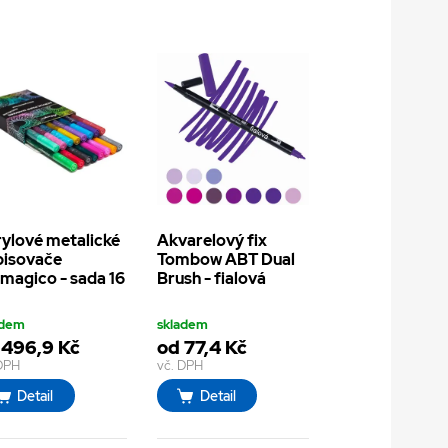
ylové metalické
Akvarelový fix
pisovače
Tombow ABT Dual
magico - sada 16
Brush - fialová
adem
skladem
 496,9 Kč
od 77,4 Kč
 DPH
vč. DPH
Detail
Detail