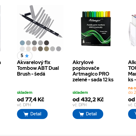
5
a
Akvarelový fix
Akrylové
Alk
Tombow ABT Dual
popisovače
TO
Brush - šedá
Artmagico PRO
Mar
zelené - sada 12 ks
ks 
na 
skladem
skladem
do 2
od 77,4 Kč
od 432,2 Kč
od
vč. DPH
vč. DPH
vč.
Detail
Detail