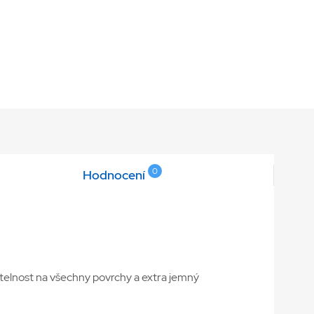
0
Hodnocení
itelnost na všechny povrchy a extra jemný