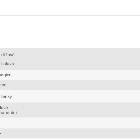
růžová
fialová
magico
 mm
tenký
lové
manentní
y