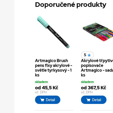
Doporučené produkty
5
Artmagico Brush
Akrylové třpytiv
pens fixy akrylové -
popisovače
světle tyrkysový - 1
Artmagico - sad
ks
ks
skladem
skladem
od 45,5 Kč
od 367,5 Kč
vč. DPH
vč. DPH
Detail
Detail