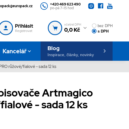
+420 469 623 490
ropack@europack.cz
po-pá 7-15 hod
včetně DPH
Přihlásit
bez DPH
0,0 Kč
Registrovat
s DPH
Blog
Kancelář
Inspirace, články, novinky
RO růžové/fialové - sada 12 ks
pisovače Artmagico
ialové - sada 12 ks