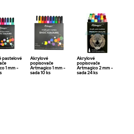
é pastelové
Akrylové
Akrylové
ače
popisovače
popisovače
co 1 mm -
Artmagico 1 mm -
Artmagico 2 mm -
s
sada 10 ks
sada 24 ks