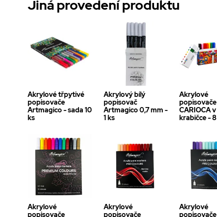
Jiná provedení produktu
Akrylové třpytivé
Akrylový bílý
Akrylové
popisovače
popisovač
popisovače
Artmagico - sada 10
Artmagico 0,7 mm -
CARIOCA v
ks
1 ks
krabičce - 8
Akrylové
Akrylové
Akrylové
popisovače
popisovače
popisovače