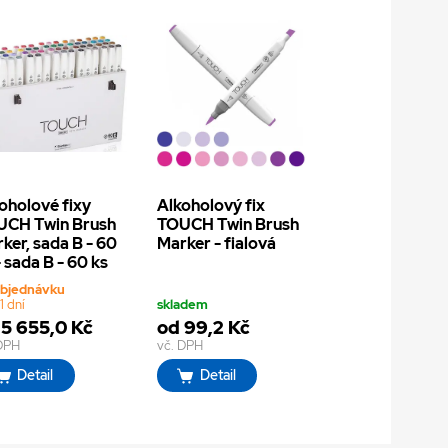
oholové fixy
Alkoholový fix
UCH Twin Brush
TOUCH Twin Brush
ker, sada B - 60
Marker - fialová
- sada B - 60 ks
objednávku
1 dní
skladem
 5 655,0 Kč
od 99,2 Kč
 DPH
vč. DPH
Detail
Detail