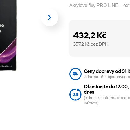
Akrylové fixy PRO LINE - ext
432,2 Kč
357,2
Kč bez DPH
Ceny dopravy od 91 
Zdarma při objednávce o
Objednejte do 12:00
dnes
(klikni pro informaci o d
lhůtách)