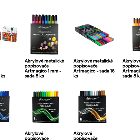
Akrylové metalické
Akrylové metalické
Akrylov
popisovače
popisovače
popisov
Artmagico 1 mm -
Artmagico - sada 16
Artmagi
 ks
sada 8 ks
ks
sada 8 k
Akrylové
Akrylové
popisovače
popisovače