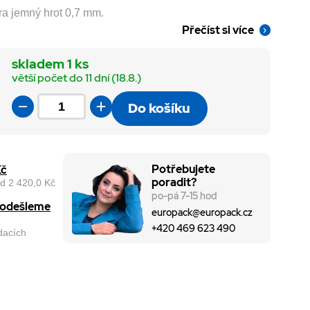
ra jemný hrot 0,7 mm.
Přečíst si více
skladem 1 ks
větší počet do 11 dní (18.8.)
Do košíku
Potřebujete
Kč
poradit?
d 2 420,0 Kč
po-pá 7-15 hod
, odešleme
europack@europack.cz
+420 469 623 490
odacích