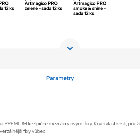
 PRO
Artmagico PRO
Artmagico PRO
a 12 ks
zelené - sada 12 ks
smoke & shine -
sada 12 ks
Parametry
u PREMIUM ke špičce mezi akrylovými fixy. Krycí vlastnosti, použ
erzálnější fixy vůbec.