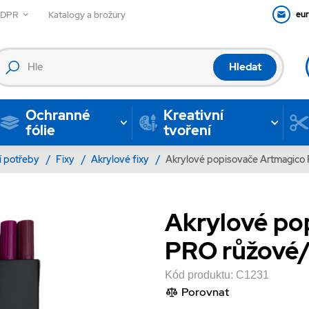
GDPR
Katalogy a brožury
eu
Hledat
Ochranné
Kreativní
fólie
tvoření
í potřeby
/
Fixy
/
Akrylové fixy
/
Akrylové popisovače Artmagico P
Akrylové po
PRO růžové/f
Kód produktu:
C1231
Porovnat