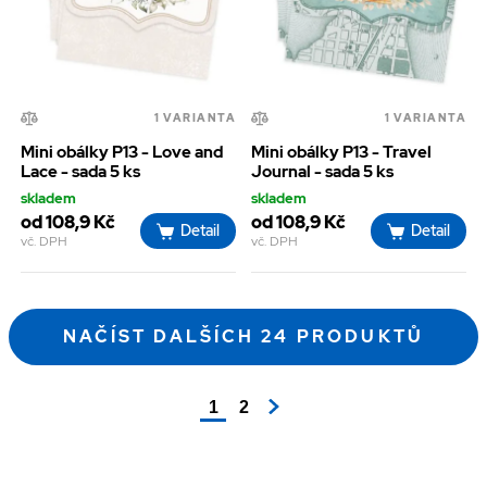
1 VARIANTA
1 VARIANTA
Mini obálky P13 - Love and
Mini obálky P13 - Travel
Lace - sada 5 ks
Journal - sada 5 ks
skladem
skladem
od 108,9 Kč
od 108,9 Kč
Detail
Detail
vč. DPH
vč. DPH
NAČÍST DALŠÍCH 24 PRODUKTŮ
1
2