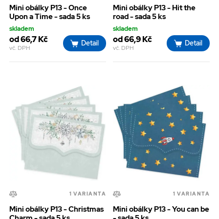
Mini obálky P13 - Once
Mini obálky P13 - Hit the
Upon a Time - sada 5 ks
road - sada 5 ks
skladem
skladem
od 66,7 Kč
od 66,9 Kč
Detail
Detail
vč. DPH
vč. DPH
1 VARIANTA
1 VARIANTA
Mini obálky P13 - Christmas
Mini obálky P13 - You can be
Charm - sada 5 ks
- sada 5 ks