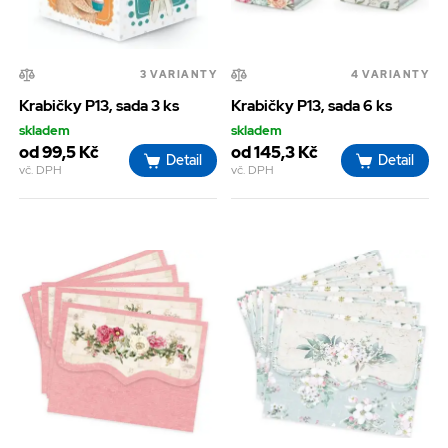
3 VARIANTY
4 VARIANTY
Krabičky P13, sada 3 ks
Krabičky P13, sada 6 ks
skladem
skladem
od 99,5 Kč
od 145,3 Kč
Detail
Detail
vč. DPH
vč. DPH