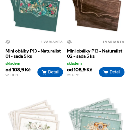
1 VARIANTA
1 VARIANTA
Mini obálky P13 - Naturalist
Mini obálky P13 - Naturalist
01 - sada 5 ks
02 - sada 5 ks
skladem
skladem
od 108,9 Kč
od 108,9 Kč
Detail
Detail
vč. DPH
vč. DPH