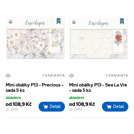
1 VARIANTA
1 VARIANTA
Mini obálky P13 - Precious -
Mini obálky P13 - Sea La Vie
sada 5 ks
- sada 5 ks
skladem
skladem
od 108,9 Kč
od 108,9 Kč
Detail
Detail
vč. DPH
vč. DPH