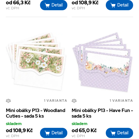
od 66,3 Kč
od 108,9 Kč
Detail
Detail
vč. DPH
vč. DPH
1 VARIANTA
1 VARIANTA
Mini obálky P13 - Woodland
Mini obálky P13 - Have Fun -
Cuties - sada 5 ks
sada 5 ks
skladem
skladem
od 108,9 Kč
od 65,0 Kč
Detail
Detail
vč. DPH
vč. DPH