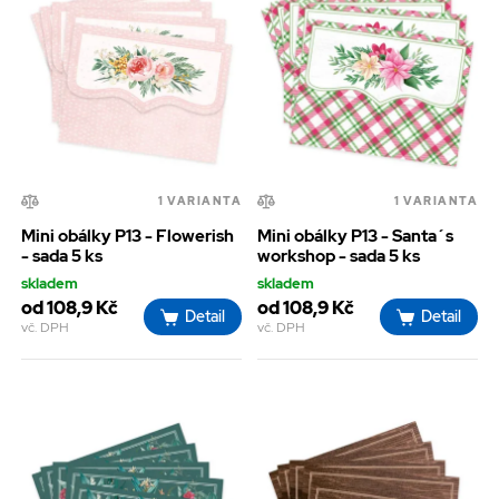
1 VARIANTA
1 VARIANTA
Mini obálky P13 - Flowerish
Mini obálky P13 - Santa´s
- sada 5 ks
workshop - sada 5 ks
skladem
skladem
od 108,9 Kč
od 108,9 Kč
Detail
Detail
vč. DPH
vč. DPH