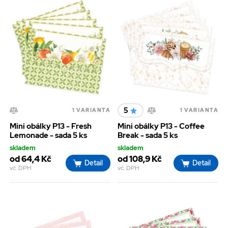
5
1 VARIANTA
1 VARIANTA
Mini obálky P13 - Fresh
Mini obálky P13 - Coffee
Lemonade - sada 5 ks
Break - sada 5 ks
skladem
skladem
od 64,4 Kč
od 108,9 Kč
Detail
Detail
vč. DPH
vč. DPH