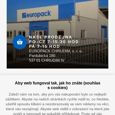
NAŠE PRODEJNA
PO-ČT 7-15.30 HOD
PÁ 7-15 HOD
EUROPACK CHRUDIM, s. r. o.
Pardubická 180
537 01 CHRUDIM IV
Zaplatit u nás můžete hotově i online
Aby web fungoval tak, jak ho znáte (souhlas
s cookies)
Záleží nám na tom, aby pro vás nakupování bylo co nejlepší
zážitkem. Abyste na našich stránkách rychle našli to, co hledáte,
Doprava vaším oblíbeným dopravcem
ušetřili spoustu klikání a nezobrazovaly se vám reklamy na věci,
které vás nezajímají. Abyste web viděli v zobrazení na které jste
zvyklí a nemuseli se pokaždé přihlašovat. Proto od vás