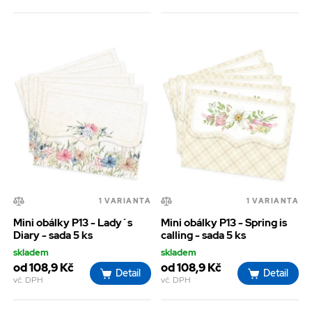
1 VARIANTA
1 VARIANTA
Mini obálky P13 - Lady´s
Mini obálky P13 - Spring is
Diary - sada 5 ks
calling - sada 5 ks
skladem
skladem
od 108,9 Kč
od 108,9 Kč
Detail
Detail
vč. DPH
vč. DPH