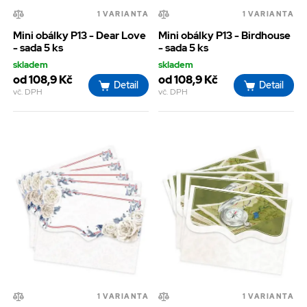
1 VARIANTA
1 VARIANTA
Mini obálky P13 - Dear Love
Mini obálky P13 - Birdhouse
- sada 5 ks
- sada 5 ks
skladem
skladem
od 108,9 Kč
od 108,9 Kč
Detail
Detail
vč. DPH
vč. DPH
1 VARIANTA
1 VARIANTA