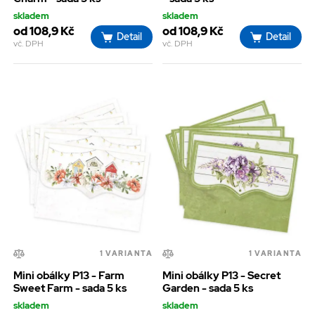
skladem
skladem
od 108,9 Kč
od 108,9 Kč
Detail
Detail
vč. DPH
vč. DPH
1 VARIANTA
1 VARIANTA
Mini obálky P13 - Farm
Mini obálky P13 - Secret
Sweet Farm - sada 5 ks
Garden - sada 5 ks
skladem
skladem