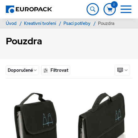
0
Úvod
/
Kreativní tvoření
/
Psací potřeby
/
Pouzdra
Pouzdra
Filtrovat
Doporučené