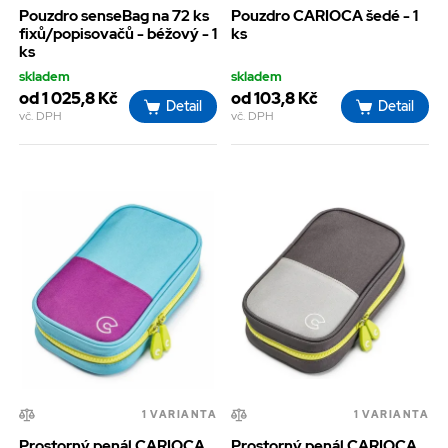
Pouzdro senseBag na 72 ks
Pouzdro CARIOCA šedé - 1
fixů/popisovačů - béžový - 1
ks
ks
skladem
skladem
od 1 025,8 Kč
od 103,8 Kč
Detail
Detail
vč. DPH
vč. DPH
1 VARIANTA
1 VARIANTA
Prostorný penál CARIOCA
Prostorný penál CARIOCA