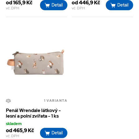
od 165,9 Kč
od 446,9 Kč
Detail
Detail
vč. DPH
vč. DPH
1 VARIANTA
Penál Wrendale látkový -
lesní a polní zvířata - 1 ks
skladem
od 465,9 Kč
Detail
vč. DPH