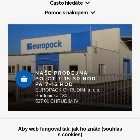
Často hledáte
Pomoc s nákupem
NAŠE PRODEJNA
PO-ČT 7-15.30 HOD
PÁ 7-15 HOD
EUROPACK CHRUDIM, s. r. o.
Pardubická 180
537 01 CHRUDIM IV
Zaplatit u nás můžete hotově i online
Aby web fungoval tak, jak ho znáte (souhlas
s cookies)