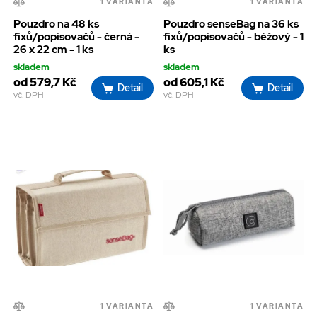
1 VARIANTA
1 VARIANTA
Pouzdro na 48 ks
Pouzdro senseBag na 36 ks
fixů/popisovačů - černá -
fixů/popisovačů - béžový - 1
26 x 22 cm - 1 ks
ks
skladem
skladem
od 579,7 Kč
od 605,1 Kč
Detail
Detail
vč. DPH
vč. DPH
1 VARIANTA
1 VARIANTA