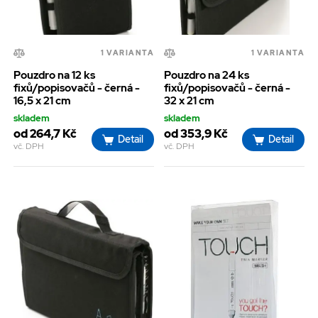
1 VARIANTA
1 VARIANTA
Pouzdro na 12 ks
Pouzdro na 24 ks
fixů/popisovačů - černá -
fixů/popisovačů - černá -
16,5 x 21 cm
32 x 21 cm
skladem
skladem
od 264,7 Kč
od 353,9 Kč
Detail
Detail
vč. DPH
vč. DPH