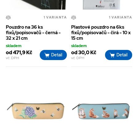
1 VARIANTA
1 VARIANTA
Pouzdro na 36 ks
Plastové pouzdro na 6ks
fixů/popisovačů - černá -
fixů/popisovačů - čirá - 10 x
32 x 21 cm
15 cm
skladem
skladem
od 471,9 Kč
od 30,0 Kč
Detail
Detail
vč. DPH
vč. DPH