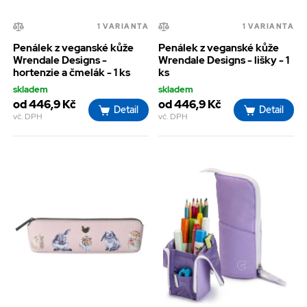
1 VARIANTA
1 VARIANTA
Penálek z veganské kůže
Penálek z veganské kůže
Wrendale Designs -
Wrendale Designs - lišky - 1
hortenzie a čmelák - 1 ks
ks
skladem
skladem
od 446,9 Kč
od 446,9 Kč
Detail
Detail
vč. DPH
vč. DPH