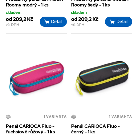
Roomy modrý - 1 ks
Roomy šedý - 1 ks
skladem
skladem
od 209,2 Kč
od 209,2 Kč
Detail
Detail
vč. DPH
vč. DPH
1 VARIANTA
1 VARIANTA
Penál CARIOCA Fluo -
Penál CARIOCA Fluo -
fuchsiově růžový - 1 ks
černý - 1 ks