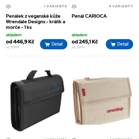
1 VARIANTA
4 VARIANTY
Penálek z veganské kůže
Penál CARIOCA
Wrendale Designs - králík a
morče - 1 ks
skladem
skladem
od 446,9 Kč
od 245,1 Kč
Detail
Detail
vč. DPH
vč. DPH