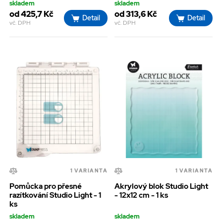
skladem
skladem
od 425,7 Kč
od 313,6 Kč
Detail
Detail
vč. DPH
vč. DPH
1 VARIANTA
1 VARIANTA
Pomůcka pro přesné
Akrylový blok Studio Light
razítkování Studio Light - 1
- 12x12 cm - 1 ks
ks
skladem
skladem