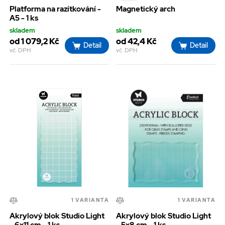
Platforma na razítkování -
Magnetický arch
A5 - 1 ks
skladem
skladem
od 1 079,2 Kč
od 42,4 Kč
Detail
Detail
vč. DPH
vč. DPH
1 VARIANTA
1 VARIANTA
Akrylový blok Studio Light
Akrylový blok Studio Light
- 6x11 cm - 1 ks
- 5x8 cm - 1 ks