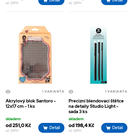
Detail
Detail
vč. DPH
vč. DPH
1 VARIANTA
1 VARIANTA
Akrylový blok Santoro -
Precizní blendovací štětce
12x17 cm - 1 ks
na detaily Studio Light -
sada 3 ks
skladem
skladem
od 251,0 Kč
od 198,4 Kč
Detail
Detail
vč. DPH
vč. DPH