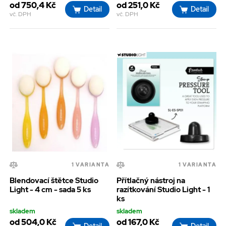
od 750,4 Kč
od 251,0 Kč
Detail
Detail
vč. DPH
vč. DPH
1 VARIANTA
1 VARIANTA
Blendovací štětce Studio
Přítlačný nástroj na
Light - 4 cm - sada 5 ks
razítkování Studio Light - 1
ks
skladem
skladem
od 504,0 Kč
od 167,0 Kč