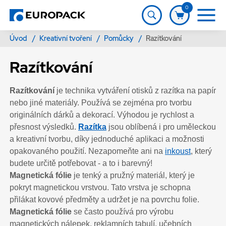
0
Úvod
/
Kreativní tvoření
/
Pomůcky
/
Razítkování
Razítkování
Razítkování
je technika vytváření otisků z razítka na papír
nebo jiné materiály. Používá se zejména pro tvorbu
originálních dárků a dekorací. Výhodou je rychlost a
přesnost výsledků.
Razítka
jsou oblíbená i pro uměleckou
a kreativní tvorbu, díky jednoduché aplikaci a možnosti
opakovaného použití. Nezapomeňte ani na
inkoust
, který
budete určitě potřebovat - a to i barevný!
Magnetická fólie
je tenký a pružný materiál, který je
pokryt magnetickou vrstvou. Tato vrstva je schopna
přilákat kovové předměty a udržet je na povrchu folie.
Magnetická fólie
se často používá pro výrobu
magnetických nálepek, reklamních tabulí, učebních