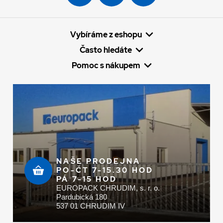
Vybíráme z eshopu
Často hledáte
Pomoc s nákupem
NAŠE PRODEJNA
PO-ČT 7-15.30 HOD
PÁ 7-15 HOD
EUROPACK CHRUDIM, s. r. o.
Pardubická 180
537 01 CHRUDIM IV