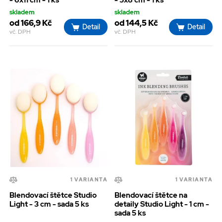
skladem
skladem
od 166,9 Kč
od 144,5 Kč
Detail
Detail
vč. DPH
vč. DPH
1 VARIANTA
1 VARIANTA
Blendovací štětce Studio
Blendovací štětce na
Light - 3 cm - sada 5 ks
detaily Studio Light - 1 cm -
sada 5 ks