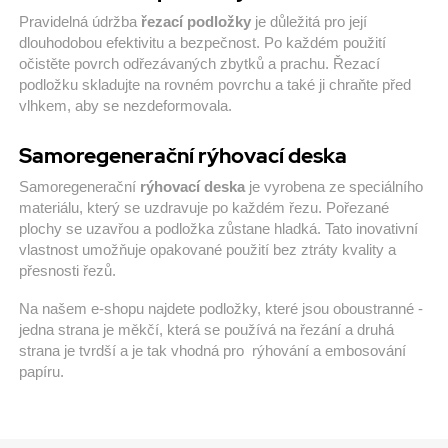
Pravidelná údržba
řezací podložky
je důležitá pro její
dlouhodobou efektivitu a bezpečnost. Po každém použití
očistěte povrch odřezávaných zbytků a prachu. Řezací
podložku skladujte na rovném povrchu a také ji chraňte před
vlhkem, aby se nezdeformovala.
Samoregenerační rýhovací deska
Samoregenerační
rýhovací deska
je vyrobena ze speciálního
materiálu, který se uzdravuje po každém řezu. Pořezané
plochy se uzavřou a podložka zůstane hladká. Tato inovativní
vlastnost umožňuje opakované použití bez ztráty kvality a
přesnosti řezů.
Na našem e-shopu najdete podložky, které jsou oboustranné -
jedna strana je měkčí, která se používá na řezání a druhá
strana je tvrdší a je tak vhodná pro rýhování a embosování
papíru.