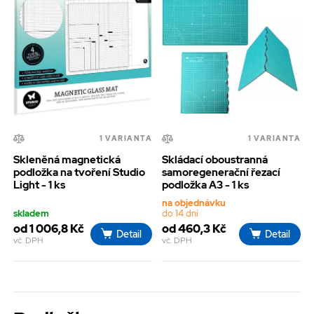
1 VARIANTA
1 VARIANTA
Skleněná magnetická
Skládací oboustranná
podložka na tvoření Studio
samoregenerační řezací
Light - 1 ks
podložka A3 - 1 ks
na objednávku
skladem
do 14 dní
od 1 006,8 Kč
od 460,3 Kč
Detail
Detail
vč. DPH
vč. DPH