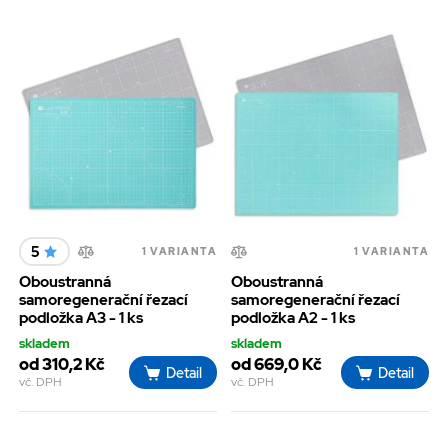
5
1 VARIANTA
1 VARIANTA
Oboustranná
Oboustranná
samoregenerační řezací
samoregenerační řezací
podložka A3 - 1 ks
podložka A2 - 1 ks
skladem
skladem
od 310,2 Kč
od 669,0 Kč
Detail
Detail
vč. DPH
vč. DPH