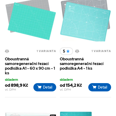
5
1 VARIANTA
1 VARIANTA
Oboustranná
Oboustranná
samoregenerační řezací
samoregenerační řezací
podložka A1 - 60 x 90 cm - 1
podložka A4 - 1 ks
ks
skladem
skladem
od 898,9 Kč
od 154,2 Kč
Detail
Detail
vč. DPH
vč. DPH