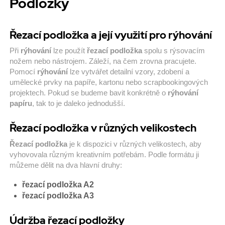
Podložky
Řezací podložka a její využití pro rýhování
Při
rýhování
lze použít
řezací podložka
spolu s rýsovacím
nožem nebo nástrojem. Záleží, na čem zrovna pracujete.
Pomocí
rýhování
lze vytvářet detailní vzory, zdobení a
umělecké prvky na papíře, kartonu nebo scrapbookingových
projektech. Pokud se budeme bavit konkrétně o
rýhování
papíru
, tak to je daleko jednodušší.
Řezací podložka v různých velikostech
Řezací podložka
je k dispozici v různých velikostech, aby
vyhovovala různým kreativním potřebám. Podle formátu ji
můžeme dělit na dva hlavní druhy:
řezací podložka A2
řezací podložka A3
Údržba řezací podložky