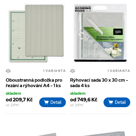
1 VARIANTA
1 VARIANTA
Oboustranná podložka pro
Rýhovací sada 30 x 30 cm -
řezání a rýhování A4 - 1 ks
sada 4 ks
skladem
skladem
od 209,7 Kč
od 749,6 Kč
Detail
Detail
vč. DPH
vč. DPH