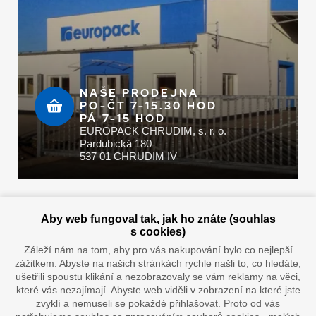
NAŠE PRODEJNA
PO-ČT 7-15.30 HOD
PÁ 7-15 HOD
EUROPACK CHRUDIM, s. r. o.
Pardubická 180
537 01 CHRUDIM IV
Zaplatit u nás můžete hotově i online
Aby web fungoval tak, jak ho znáte (souhlas
s cookies)
Záleží nám na tom, aby pro vás nakupování bylo co nejlepší
zážitkem. Abyste na našich stránkách rychle našli to, co hledáte,
Doprava vaším oblíbeným dopravcem
ušetřili spoustu klikání a nezobrazovaly se vám reklamy na věci,
které vás nezajímají. Abyste web viděli v zobrazení na které jste
zvyklí a nemuseli se pokaždé přihlašovat. Proto od vás