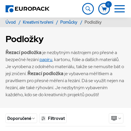
0
Úvod
/
Kreativní tvoření
/
Pomůcky
/
Podložky
Podložky
Řezací podložka
je nezbytným nástrojem pro přesné a
bezpečné řezání
papíru
, kartonu, fólie a dalších materiálů.
Je vyrobena z odolného materiálu, takže se nemusíte bát o
její zničení.
Řezací podložka
je vybavena měřítkem a
pravítkem pro přesné měření a řezání. Dá se využít nejen na
řezání, ale také rýhování. Je nezbytným vybavením
každého, kdo se do kreativních projektů pouští!
Filtrovat
Doporučené