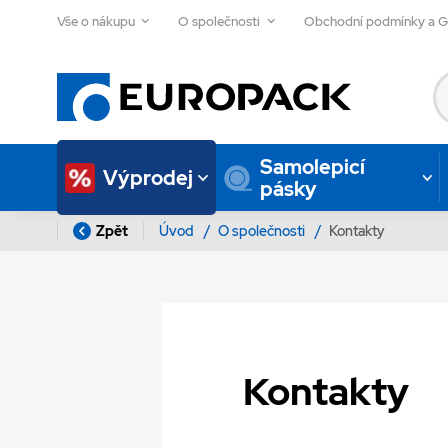
Vše o nákupu
O společnosti
Obchodní podmínky a 
Samolepicí
Výprodej
pásky
Zpět
Úvod
/
O společnosti
/
Kontakty
Kontakty