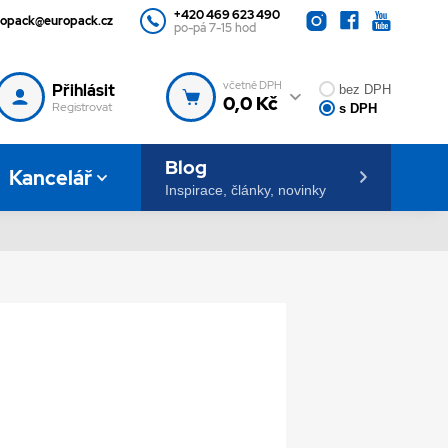
+420 469 623 490
ropack@europack.cz
po-pá 7-15 hod
včetně DPH
Přihlásit
bez DPH
0,0 Kč
Registrovat
s DPH
Blog
Kancelář
Inspirace, články, novinky