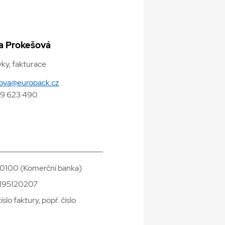
a Prokešová
ky, fakturace
sova@europack.cz
9 623 490
/0100 (Komerční banka)
195120207
slo faktury, popř. číslo