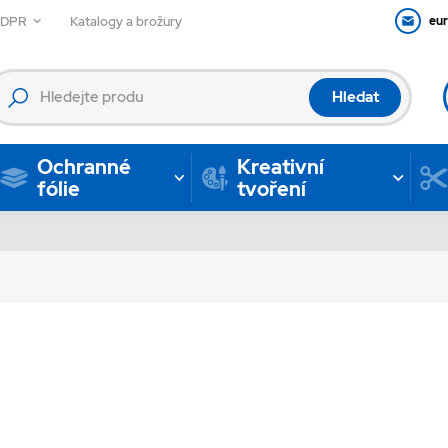
GDPR
Katalogy a brožury
eu
Hledat
Ochranné
Kreativní
fólie
tvoření