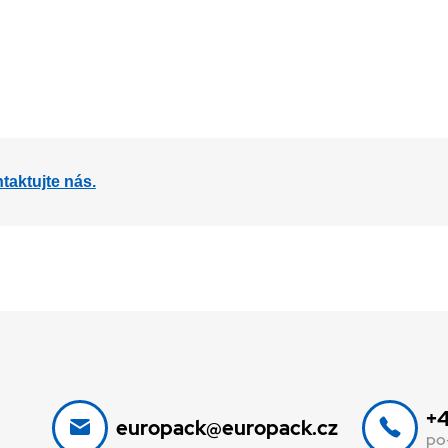
aktujte nás.
+4
europack@europack.cz
po