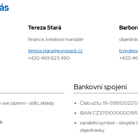
ás
Tereza Stará
Barbor
finance, kreativní manažer
objednáv
tereza.stara@europack.cz
b.proke
+420 469 623 490
+420 46
Bankovní spojení
vé zázemí - sídlo, sklady,
Číslo účtu: 19-5195120207
IBAN CZ3701000000195
o.
variabilní symbol - obvykle čí
objednávky