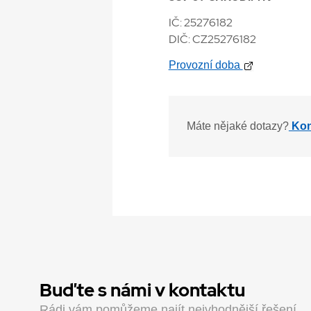
IČ: 25276182
DIČ: CZ25276182
Provozní doba
Máte nějaké dotazy?
Kont
Buďte s námi v kontaktu
Rádi vám pomůžeme najít nejvhodnější řešení