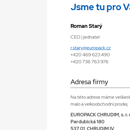
Jsme tu pro V
Roman Starý
CEO | jednatel
r.stary@europack.cz
+420 469 623 490
+420 736 763 976
Adresa firmy
Na této adrese máme veškeré s
malo a velkoobchodní prodej.
EUROPACK CHRUDIM, s. r. 
Pardubická 180
537 01 CHRUDIM IV