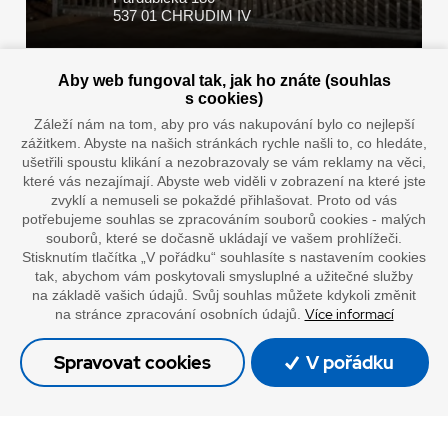
537 01 CHRUDIM IV
Aby web fungoval tak, jak ho znáte (souhlas
Zaplatit u nás můžete hotově i online
s cookies)
Záleží nám na tom, aby pro vás nakupování bylo co nejlepší
zážitkem. Abyste na našich stránkách rychle našli to, co hledáte,
ušetřili spoustu klikání a nezobrazovaly se vám reklamy na věci,
Doprava vaším oblíbeným dopravcem
které vás nezajímají. Abyste web viděli v zobrazení na které jste
zvyklí a nemuseli se pokaždé přihlašovat. Proto od vás
potřebujeme souhlas se zpracováním souborů cookies - malých
souborů, které se dočasně ukládají ve vašem prohlížeči.
Stisknutím tlačítka „V pořádku“ souhlasíte s nastavením cookies
tak, abychom vám poskytovali smysluplné a užitečné služby
na základě vašich údajů. Svůj souhlas můžete kdykoli změnit
Více informací
na stránce zpracování osobních údajů.
”Lepíme s jistotou”
Spravovat cookies
V pořádku
© Oficiální stránky společnosti Europack
Made by