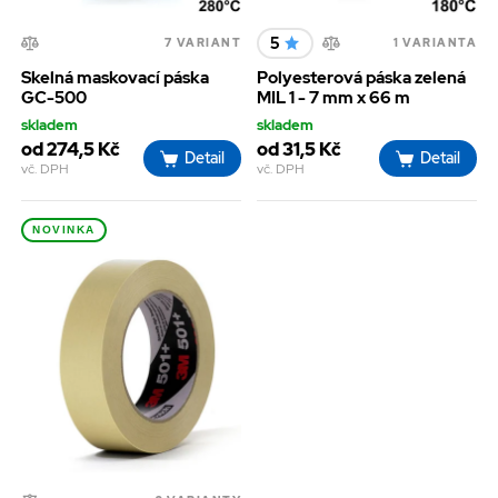
5
7 VARIANT
1 VARIANTA
Skelná maskovací páska
Polyesterová páska zelená
GC-500
MIL 1 - 7 mm x 66 m
skladem
skladem
od 274,5 Kč
od 31,5 Kč
Detail
Detail
vč. DPH
vč. DPH
NOVINKA