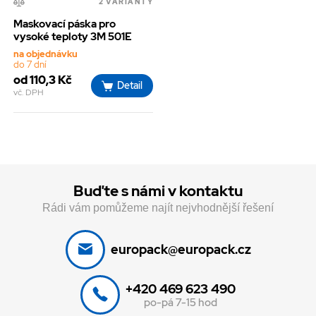
2 VARIANTY
Maskovací páska pro
vysoké teploty 3M 501E
na objednávku
do 7 dní
od 110,3 Kč
Detail
vč. DPH
Buďte s námi v kontaktu
Rádi vám pomůžeme najít nejvhodnější řešení
europack@europack.cz
+420 469 623 490
po-pá 7-15 hod