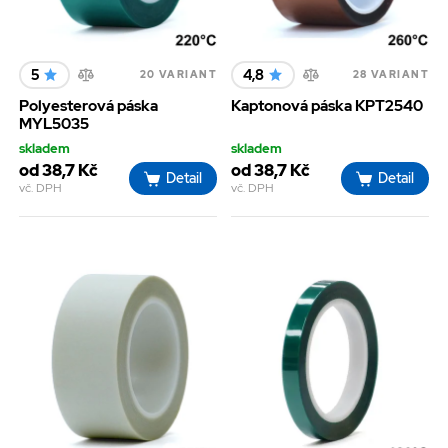
5
4,8
20 VARIANT
28 VARIANT
Polyesterová páska
Kaptonová páska KPT2540
MYL5035
skladem
skladem
od 38,7 Kč
od 38,7 Kč
Detail
Detail
vč. DPH
vč. DPH