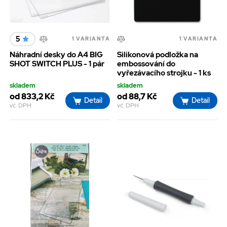
5
1 VARIANTA
1 VARIANTA
Náhradní desky do A4 BIG
Silikonová podložka na
SHOT SWITCH PLUS - 1 pár
embossování do
vyřezávacího strojku - 1 ks
skladem
skladem
od 833,2 Kč
od 88,7 Kč
Detail
Detail
vč. DPH
vč. DPH