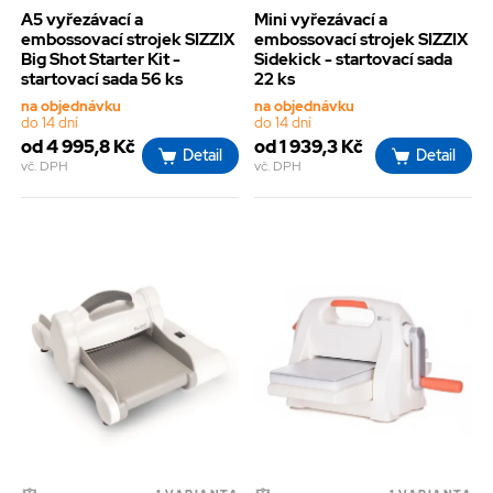
A5 vyřezávací a
Mini vyřezávací a
embossovací strojek SIZZIX
embossovací strojek SIZZIX
Big Shot Starter Kit -
Sidekick - startovací sada
startovací sada 56 ks
22 ks
na objednávku
na objednávku
do 14 dní
do 14 dní
od 4 995,8 Kč
od 1 939,3 Kč
Detail
Detail
vč. DPH
vč. DPH