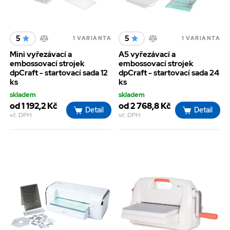
5
5
1 VARIANTA
1 VARIANTA
Mini vyřezávací a
A5 vyřezávací a
embossovací strojek
embossovací strojek
dpCraft - startovací sada 12
dpCraft - startovací sada 24
ks
ks
skladem
skladem
od 1 192,2 Kč
od 2 768,8 Kč
Detail
Detail
vč. DPH
vč. DPH