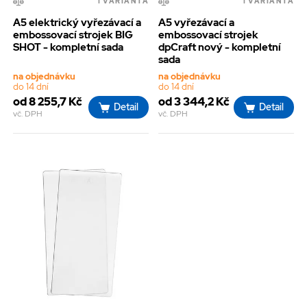
1 VARIANTA
1 VARIANTA
A5 elektrický vyřezávací a
A5 vyřezávací a
embossovací strojek BIG
embossovací strojek
SHOT - kompletní sada
dpCraft nový - kompletní
sada
na objednávku
na objednávku
do 14 dní
do 14 dní
od 8 255,7 Kč
od 3 344,2 Kč
Detail
Detail
vč. DPH
vč. DPH