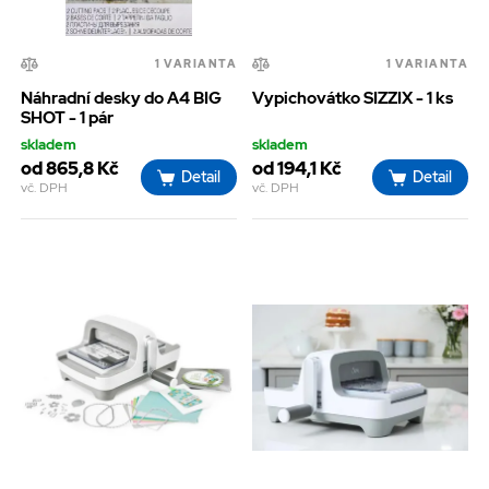
1 VARIANTA
1 VARIANTA
Náhradní desky do A4 BIG
Vypichovátko SIZZIX - 1 ks
SHOT - 1 pár
skladem
skladem
od 865,8 Kč
od 194,1 Kč
Detail
Detail
vč. DPH
vč. DPH