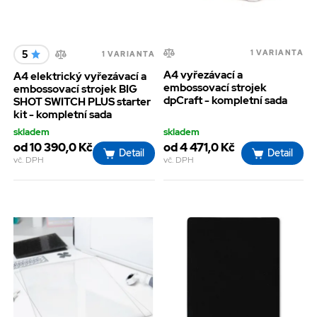
5
1 VARIANTA
1 VARIANTA
A4 vyřezávací a
A4 elektrický vyřezávací a
embossovací strojek
embossovací strojek BIG
dpCraft - kompletní sada
SHOT SWITCH PLUS starter
kit - kompletní sada
skladem
skladem
od 10 390,0 Kč
od 4 471,0 Kč
Detail
Detail
vč. DPH
vč. DPH