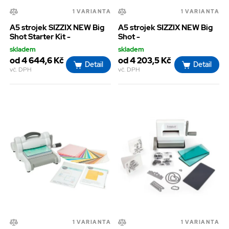
1 VARIANTA
1 VARIANTA
A5 strojek SIZZIX NEW Big
A5 strojek SIZZIX NEW Big
Shot Starter Kit -
Shot -
skladem
skladem
od 4 644,6 Kč
od 4 203,5 Kč
Detail
Detail
vč. DPH
vč. DPH
1 VARIANTA
1 VARIANTA