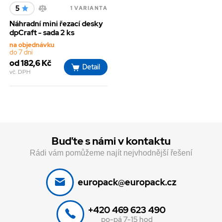
5
1 VARIANTA
Náhradní mini řezací desky
dpCraft - sada 2 ks
na objednávku
do 7 dní
od 182,6 Kč
Detail
vč. DPH
Buďte s námi v kontaktu
Rádi vám pomůžeme najít nejvhodnější řešení
europack@europack.cz
+420 469 623 490
po-pá 7-15 hod