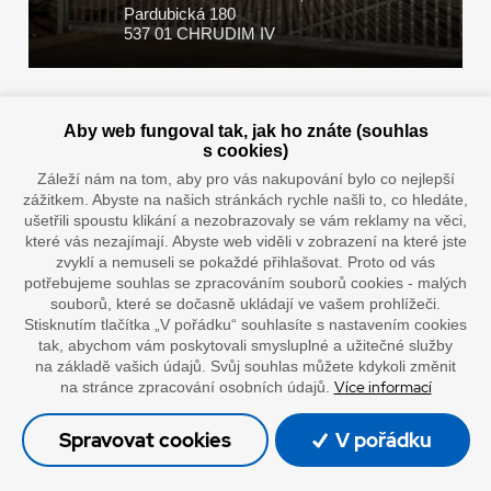
Pardubická 180
537 01 CHRUDIM IV
Zaplatit u nás můžete hotově i online
Aby web fungoval tak, jak ho znáte (souhlas
s cookies)
Záleží nám na tom, aby pro vás nakupování bylo co nejlepší
zážitkem. Abyste na našich stránkách rychle našli to, co hledáte,
Doprava vaším oblíbeným dopravcem
ušetřili spoustu klikání a nezobrazovaly se vám reklamy na věci,
které vás nezajímají. Abyste web viděli v zobrazení na které jste
zvyklí a nemuseli se pokaždé přihlašovat. Proto od vás
potřebujeme souhlas se zpracováním souborů cookies - malých
souborů, které se dočasně ukládají ve vašem prohlížeči.
Stisknutím tlačítka „V pořádku“ souhlasíte s nastavením cookies
tak, abychom vám poskytovali smysluplné a užitečné služby
na základě vašich údajů. Svůj souhlas můžete kdykoli změnit
Více informací
na stránce zpracování osobních údajů.
”Lepíme s jistotou”
Spravovat cookies
V pořádku
© Oficiální stránky společnosti Europack
Made by