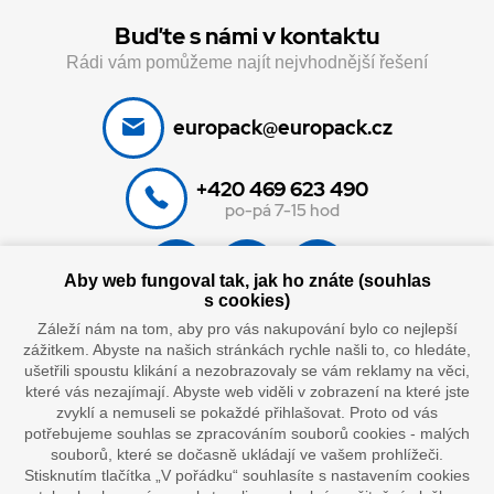
Buďte s námi v kontaktu
Rádi vám pomůžeme najít nejvhodnější řešení
europack@europack.cz
+420 469 623 490
po-pá 7-15 hod
Aby web fungoval tak, jak ho znáte (souhlas
s cookies)
Záleží nám na tom, aby pro vás nakupování bylo co nejlepší
zážitkem. Abyste na našich stránkách rychle našli to, co hledáte,
Vybíráme z eshopu
ušetřili spoustu klikání a nezobrazovaly se vám reklamy na věci,
které vás nezajímají. Abyste web viděli v zobrazení na které jste
Často hledáte
zvyklí a nemuseli se pokaždé přihlašovat. Proto od vás
Pomoc s nákupem
potřebujeme souhlas se zpracováním souborů cookies - malých
souborů, které se dočasně ukládají ve vašem prohlížeči.
Stisknutím tlačítka „V pořádku“ souhlasíte s nastavením cookies