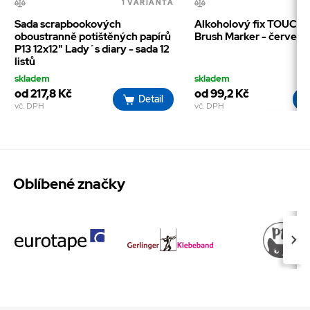
1 VARIANTA
1
Sada scrapbookových
Alkoholový fix TOUCH 
oboustranně potištěných papírů
Brush Marker - červená
P13 12x12" Lady´s diary - sada 12
listů
skladem
skladem
od 217,8 Kč
od 99,2 Kč
Detail
vč. DPH
vč. DPH
Oblíbené značky