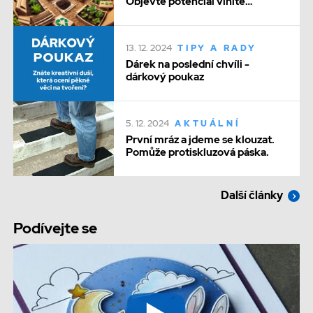
Objevte potenciál vlnité
lepenky
13. 12. 2024
TIPY A RADY
Dárek na poslední chvíli -
dárkový poukaz
5. 12. 2024
AKTUÁLNÍ
První mráz a jdeme se klouzat.
Pomůže protiskluzová páska.
Další články
Podívejte se