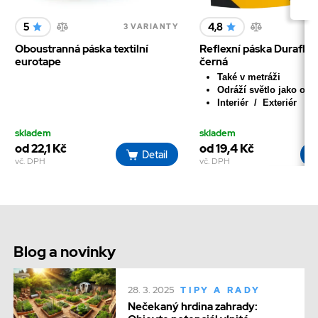
5
4,8
3 VARIANTY
1
Oboustranná páska textilní
Reflexní páska Duraflex
eurotape
černá
Také v metráži
Odráží světlo jako odr
Interiér / Exteriér
skladem
skladem
od 22,1 Kč
od 19,4 Kč
Detail
vč. DPH
vč. DPH
Blog a novinky
28. 3. 2025
TIPY A RADY
Nečekaný hrdina zahrady: