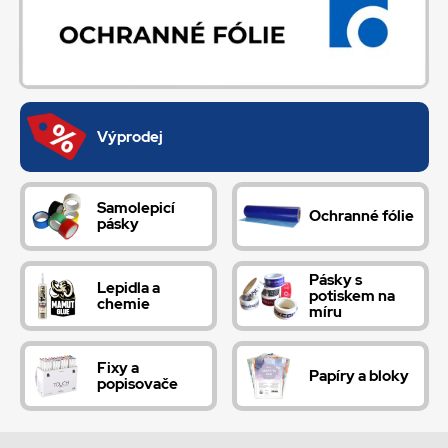
Výprodej
Samolepicí
Ochranné fólie
pásky
Pásky s
Lepidla a
potiskem na
chemie
míru
Fixy a
Papíry a bloky
popisovače