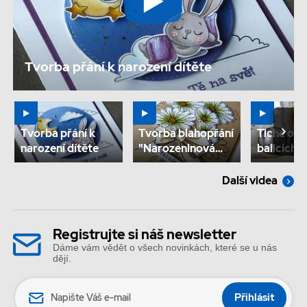
Tvorba přání k narození dítěte
Tvorba přání k
Tvorba blahopřání
Tiché odv
narození dítěte
"Narozeninová
balicích p
kytice"
odvinov
TwinCore
Další videa
Registrujte si náš newsletter
Dáme vám vědět o všech novinkách, které se u nás
dějí.
Jméno
Přihlásit